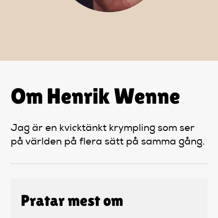
Artiklar
StandUpSverige PODDEN
Om oss
Om Henrik Wenne
Kontakta oss
Jag är en kvicktänkt krympling som ser
Vanliga frågor
på världen på flera sätt på samma gång.
Mitt konto
Pratar mest om