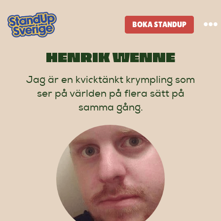
Skip
to
BOKA STANDUP
To
content
Na
HENRIK WENNE
Standup-butik
Jag är en kvicktänkt krympling som
ser på världen på flera sätt på
Komiker
samma gång.
Lineup
Tidigare lineup
Klubbar