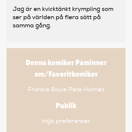
Jag är en kvicktänkt krympling som
ser på världen på flera sätt på
samma gång.
Denna komiker Påminner
om/Favoritkomiker
Frankie Boyle Pete Holmes
Publik
Inga preferenser