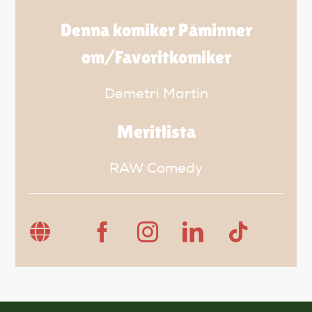
Denna komiker Påminner
om/Favoritkomiker
Demetri Martin
Meritlista
RAW Comedy