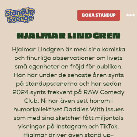
Skip
to
BOKA STANDUP
To
content
Na
HJALMAR LINDGREN
Standup-butik
Hjalmar Lindgren är med sina komiska
och finurliga observationer om livets
Komiker
små egenheter en fröjd för publiken.
Han har under de senaste åren synts
Lineup
på standupscenerna och har sedan
2024 synts frekvent på RAW Comedy
Tidigare lineup
Club. Ni har även sett honom i
humorkollektivet Daddies With Issues
som med sina sketcher fått miljontals
Klubbar
visningar på Instagram och TikTok.
Hjalmar driver även stand up-