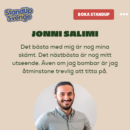
Skip
to
BOKA STANDUP
To
content
Na
JONNI SALIMI
Standup-butik
Det bästa med mig är nog mina
skämt. Det nästbästa är nog mitt
Komiker
utseende. Även om jag bombar är jag
åtminstone trevlig att titta på.
Lineup
Tidigare lineup
Klubbar