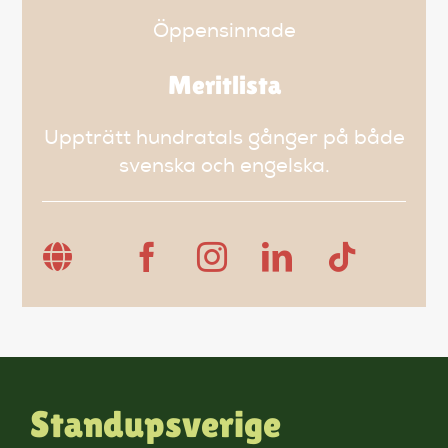
Öppensinnade
Meritlista
Uppträtt hundratals gånger på både
svenska och engelska.
Standupsverige