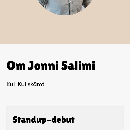
Artiklar
StandUpSverige PODDEN
Om oss
Kontakta oss
Om Jonni Salimi
Vanliga frågor
Kul. Kul skämt.
Mitt konto
Standup-debut