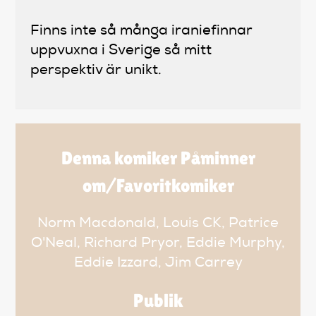
Finns inte så många iraniefinnar
uppvuxna i Sverige så mitt
perspektiv är unikt.
Denna komiker Påminner
om/Favoritkomiker
Norm Macdonald, Louis CK, Patrice
O'Neal, Richard Pryor, Eddie Murphy,
Eddie Izzard, Jim Carrey
Publik