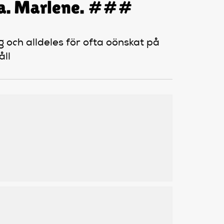
åja. Marlene. ###
g och alldeles för ofta oönskat på
åll