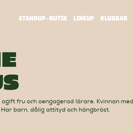
STANDUP-BUTIK
LINEUP
KLUBBAR
E
US
, ogift fru och oengagerad lärare. Kvinnan me
. Har barn, dålig attityd och hängbröst.