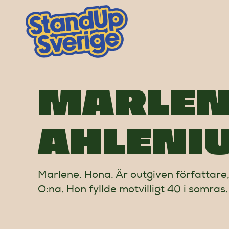
Skip
to
content
MARLEN
AHLENI
Marlene. Hona. Är outgiven författare
O:na. Hon fyllde motvilligt 40 i somras