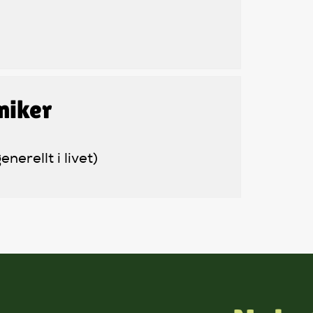
miker
erellt i livet)