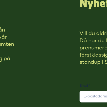
Nyhet
ån
Vill du ald
vår
Då har du 
kämten
prenumerer
förstklassi
g på
standup i 
Email
*