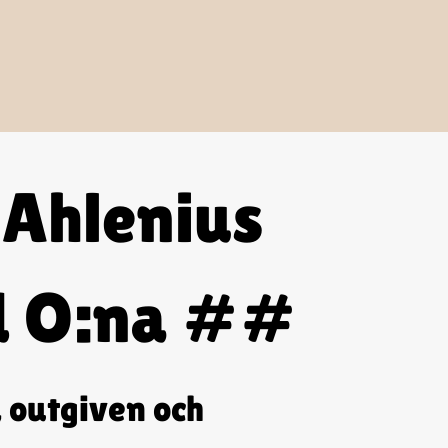
Ahlenius
d O:na ##
, outgiven och