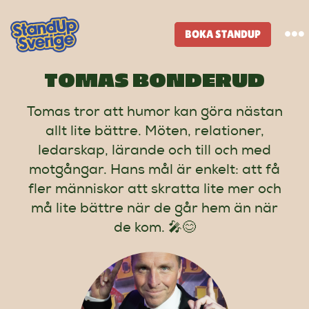
Skip
to
BOKA STANDUP
To
content
Na
TOMAS BONDERUD
Standup-butik
Tomas tror att humor kan göra nästan
allt lite bättre. Möten, relationer,
Komiker
ledarskap, lärande och till och med
motgångar. Hans mål är enkelt: att få
Lineup
fler människor att skratta lite mer och
må lite bättre när de går hem än när
Tidigare lineup
de kom. 🎤😊
Klubbar