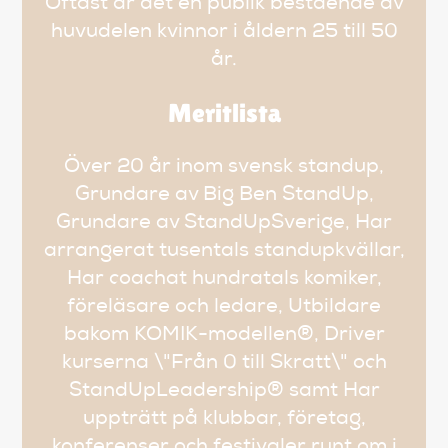
Oftast är det en publik bestående av
huvudelen kvinnor i åldern 25 till 50
år.
Meritlista
Över 20 år inom svensk standup,
Grundare av Big Ben StandUp,
Grundare av StandUpSverige, Har
arrangerat tusentals standupkvällar,
Har coachat hundratals komiker,
föreläsare och ledare, Utbildare
bakom KOMIK-modellen®, Driver
kurserna \"Från 0 till Skratt\" och
StandUpLeadership® samt Har
uppträtt på klubbar, företag,
konferenser och festivaler runt om i