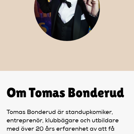
Artiklar
StandUpSverige PODDEN
Om oss
Kontakta oss
Vanliga frågor
Om Tomas Bonderud
Mitt konto
Tomas Bonderud är standupkomiker,
entreprenör, klubbägare och utbildare
med över 20 års erfarenhet av att få