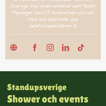
Sverige. Har även arbetar som Team
Manager inom IT-branschen och var
med och startade upp
telefonoperatören 3
Standupsverige
Shower och events