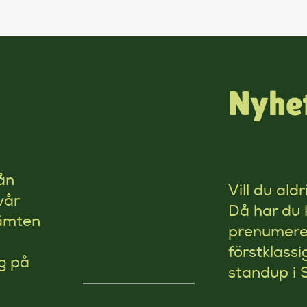
Nyhet
ån
Vill du ald
vår
Då har du 
kämten
prenumerer
förstklassi
g på
standup i 