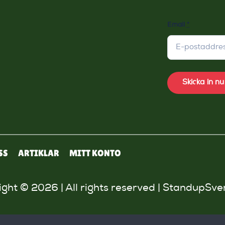
Email
*
Skicka in nu
SS
ARTIKLAR
MITT KONTO
ght © 2026 | All rights reserved | StandupSve