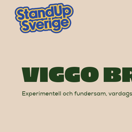
Skip
to
content
VIGGO 
Experimentell och fundersam, vardags