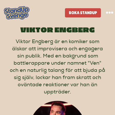
Skip
to
BOKA STANDUP
To
content
Na
VIKTOR ENGBERG
Standup-butik
Viktor Engberg är en komiker som
älskar att improvisera och engagera
Komiker
sin publik. Med en bakgrund som
battlerappare under namnet "Ven"
Lineup
och en naturlig talang för att bjuda på
sig själv, lockar han fram skratt och
Tidigare lineup
oväntade reaktioner var han än
uppträder.
Klubbar