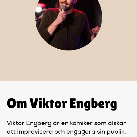
Artiklar
StandUpSverige PODDEN
Om oss
Kontakta oss
Vanliga frågor
Om Viktor Engberg
Mitt konto
Viktor Engberg är en komiker som älskar
att improvisera och engagera sin publik.