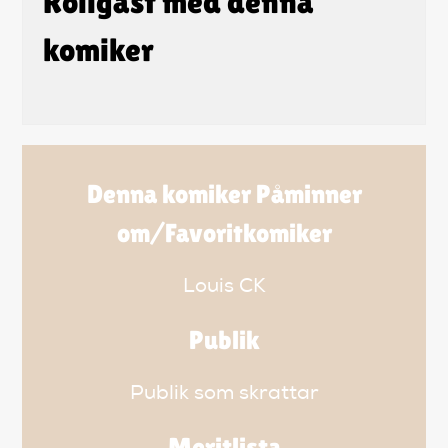
Roligast med denna
komiker
Denna komiker Påminner
om/Favoritkomiker
Louis CK
Publik
Publik som skrattar
Meritlista