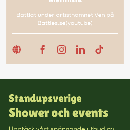
Battlat under artistnamnet Ven på
Battles.se(youtube)
Standupsverige
Shower och events
Upptäck vårt spännande utbud av