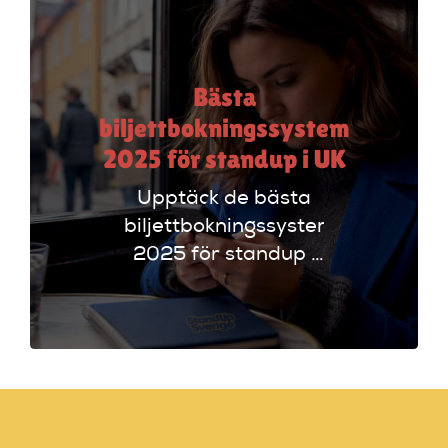
och biljettlänkar!
Bästa
biljettbokningssystem
2025 för standup i UK
Upptäck de bästa
biljettbokningssystem
2025 för standup i
UK. Jämför
plattformar som
Ticketmaster och
Dice för att hitta
rätt alternativ!