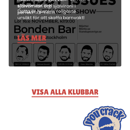
showen för dig!
självömkan och självironi i
Detta är höstens roligaste
perfekt harmoni!
ursäkt för att skaffa barnvakt!
LÄS MER
VISA ALLA KLUBBAR