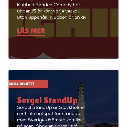
klubben Bonden Comedy har
under 15 år kört varje vecka
utan uppehåll. Klubben är en av
Stockholms äldsta
LÄS MER
standupklubbar och är känd för
att ha de bästa komikerna i
Sverige på scenen. Vill du se
stand up i Stockholm så är du
välkommen till Big Ben Stand
Up där de visar stand up nästan
alla dagar i veckan.
BOKA BILJETT!
Sergel StandUp
Sergel StandUp är Stockholms
centrala hotspot för standup,
med Sveriges främsta komiker
på scen. Showen varar i två