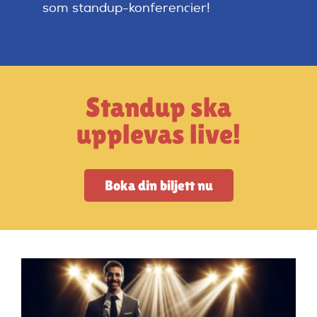
Artiklar
som standup-konferencier!
StandUpSverige PODDEN
Standup ska
Om oss
upplevas live!
Kontakta oss
Boka din biljett nu
Vanliga frågor
Mitt konto