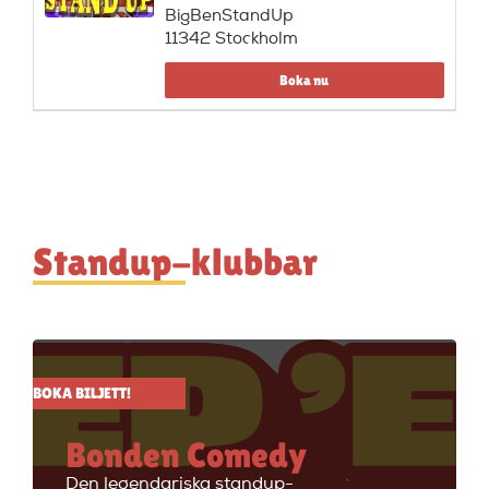
BigBenStandUp
11342 Stockholm
Boka nu
Standup-klubbar
BOKA BILJETT!
Bonden Comedy
Den legendariska standup-