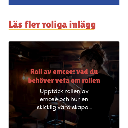
Läs fler roliga inlägg
Roll av emcee: vad du
behöver veta om rollen
Upptäck rollen av
emcee och hur en
skicklig värd skapar
oförglömliga
evenemang genom