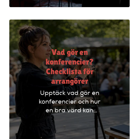
att styra
programmet och
engagera publiken.
Vad gör en
konferencier?
Checklista för
arrangörer
Upptäck vad gör en
konferencier och hur
en bra värd kan
lyfta ditt event. Följ
vår checklista för
att säkerställa en