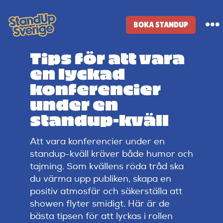
Skip
to
BOKA STANDUP
To
content
Na
Tips för att vara
Standup-butik
en lyckad
konferencier
Komiker
under en
standup-kväll
Lineup
Att vara konferencier under en
standup-kväll kräver både humor och
Tidigare lineup
tajming. Som kvällens röda tråd ska
du värma upp publiken, skapa en
positiv atmosfär och säkerställa att
Klubbar
showen flyter smidigt. Här är de
bästa tipsen för att lyckas i rollen