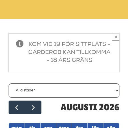
×
KOM VID 19 FÖR SITTPLATS -
GARDEROB KAN TILLKOMMA
- 18 ÅRS GRÄNS
AUGUSTI 2026
mån
tis
ons
tors
fre
lör
sön