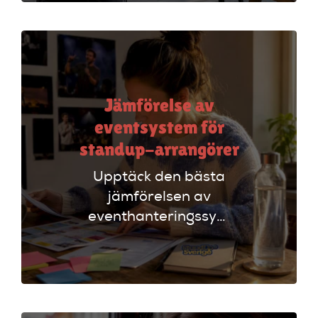
lyckad
arrangemang!
Jämförelse av
eventsystem för
standup-arrangörer
Upptäck den bästa
jämförelsen av
eventhanteringssystem
för standup-
arrangörer. Få
insikter om
funktioner som
evenemangskalender