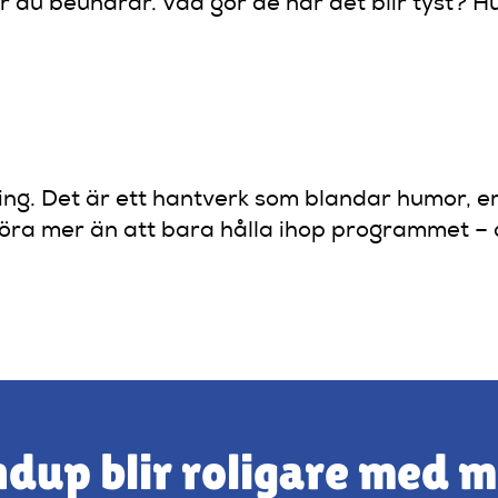
 du beundrar. Vad gör de när det blir tyst? Hu
ling. Det är ett hantverk som blandar humor, 
göra mer än att bara hålla ihop programmet – d
dup blir roligare med 