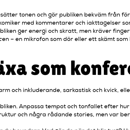
sätter tonen och gör publiken bekväm från för
 komiker med kommentarer och iakttagelser som
iken ger energi och skratt, men kräver finger
en – en mikrofon som dör eller ett skämt som b
växa som konfer
varm och inkluderande, sarkastisk och kvick, ell
iken. Anpassa tempot och tonfallet efter hur
ruktur och några rådande stories, men var be