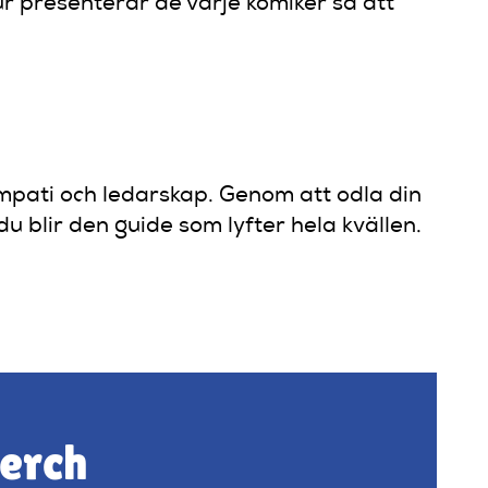
r presenterar de varje komiker så att
empati och ledarskap. Genom att odla din
u blir den guide som lyfter hela kvällen.
merch