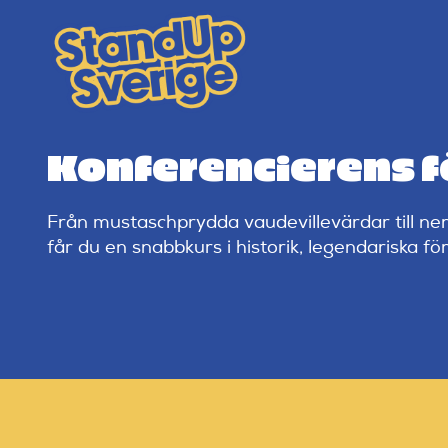
Skip
to
content
Konferencierens fö
Från mustaschprydda vaudevillevärdar till ner
får du en snabbkurs i historik, legendariska fö