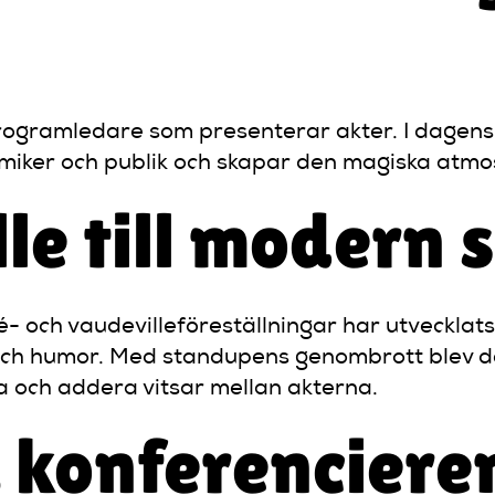
programledare som presenterar akter. I dagen
miker och publik och skapar den magiska atm
le till modern
eté- och vaudevilleföreställningar har utveckla
och humor. Med standupens genombrott blev de
 och addera vitsar mellan akterna.
konferencieren