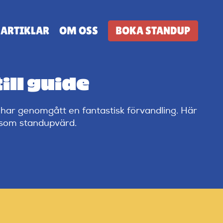
ARTIKLAR
OM OSS
BOKA STANDUP
ill guide
 har genomgått en fantastisk förvandling. Här
st som standupvärd.