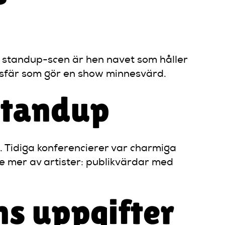
s standup-scen är hen navet som håller
osfär som gör en show minnesvärd.
 standup
ts. Tidiga konferencierer var charmiga
 mer av artister: publikvärdar med
s uppgifter