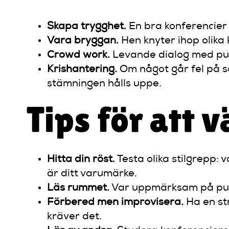
Skapa trygghet.
En bra konferencier 
Vara bryggan.
Hen knyter ihop olika
Crowd work.
Levande dialog med publ
Krishantering.
Om något går fel på sc
stämningen hålls uppe.
Tips för att 
Hitta din röst.
Testa olika stilgrepp: 
är ditt varumärke.
Läs rummet.
Var uppmärksam på publ
Förbered men improvisera.
Ha en st
kräver det.