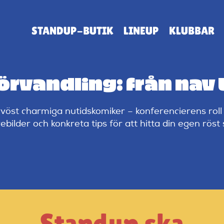
STANDUP-BUTIK
LINEUP
KLUBBAR
rvandling: från nav t
vöst charmiga nutidskomiker – konferencierens roll
rebilder och konkreta tips för att hitta din egen rö
Standup ska