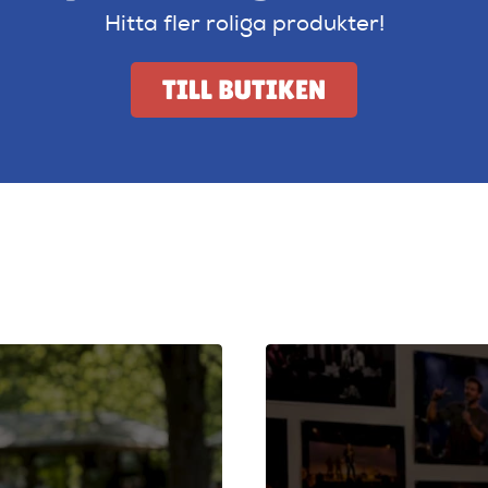
Hitta fler roliga produkter!
TILL BUTIKEN