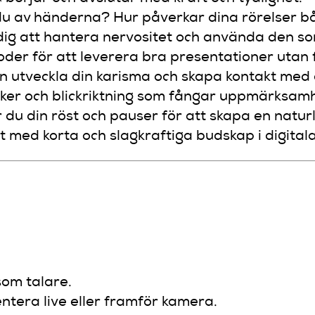
du av händerna? Hur påverkar dina rörelser bå
 dig att hantera nervositet och använda den so
toder för att leverera bra presentationer utan 
an utveckla din karisma och skapa kontakt med d
iker och blickriktning som fångar uppmärksam
 du din röst och pauser för att skapa en naturl
ut med korta och slagkraftiga budskap i digital
som talare.
ntera live eller framför kamera.