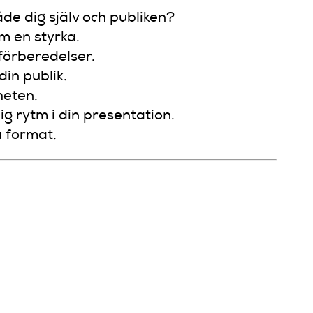
de dig själv och publiken?
m en styrka.
förberedelser.
in publik.
heten.
ig rytm i din presentation.
a format.