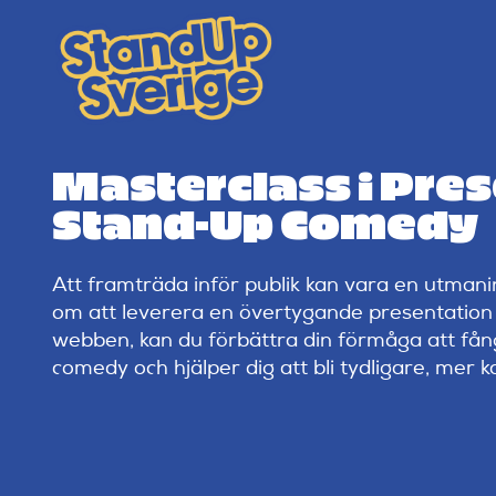
Skip
to
content
Masterclass i Pres
Stand-Up Comedy
Att framträda inför publik kan vara en utman
om att leverera en övertygande presentation 
webben, kan du förbättra din förmåga att få
comedy och hjälper dig att bli tydligare, mer k