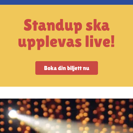
Standup ska
upplevas live!
Boka din biljett nu