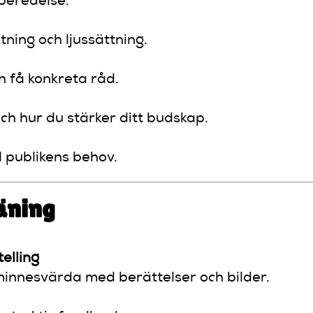
rberedelse.
tning och ljussättning.
h få konkreta råd.
 och hur du stärker ditt budskap.
l publikens behov.
äning
elling
innesvärda med berättelser och bilder.