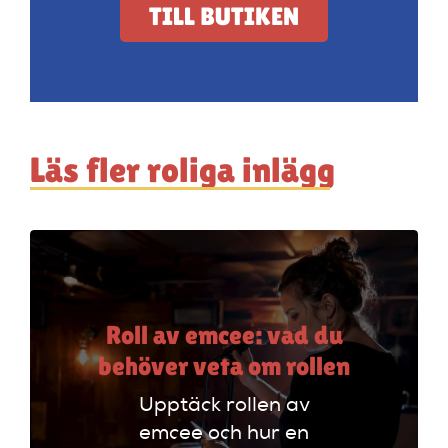
TILL BUTIKEN
Läs fler roliga inlägg
Roll av emcee: vad du
behöver veta om rollen
Upptäck rollen av
emcee och hur en