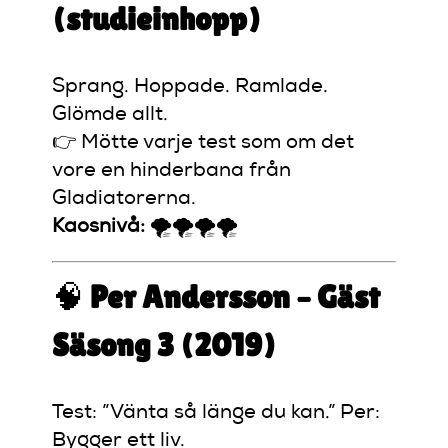
(studieinhopp)
Sprang. Hoppade. Ramlade.
Glömde allt.
👉 Mötte varje test som om det
vore en hinderbana från
Gladiatorerna.
Kaosnivå:
🌪️🌪️🌪️🌪️
🧠
Per Andersson – Gäst
Säsong 3 (2019)
Test: ”Vänta så länge du kan.” Per:
Bygger ett liv.