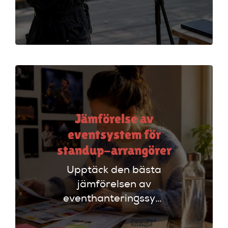
lyfta ditt event. Följ
vår checklista för
att säkerställa en
lyckad
arrangemang!
Jämförelse av
eventsystem för
standup-arrangörer
Upptäck den bästa
jämförelsen av
eventhanteringssystem
för standup-
arrangörer. Få