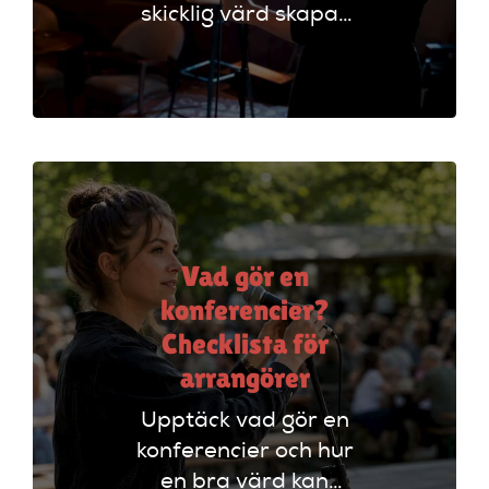
skicklig värd skapar
oförglömliga
evenemang genom
att styra
programmet och
engagera publiken.
Vad gör en
konferencier?
Checklista för
arrangörer
Upptäck vad gör en
konferencier och hur
en bra värd kan