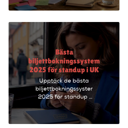
insikter om
funktioner som
evenemangskalender
och biljettlänkar!
Bästa
biljettbokningssystem
2025 för standup i UK
Upptäck de bästa
biljettbokningssystem
2025 för standup i
UK. Jämför
plattformar som
Ticketmaster och