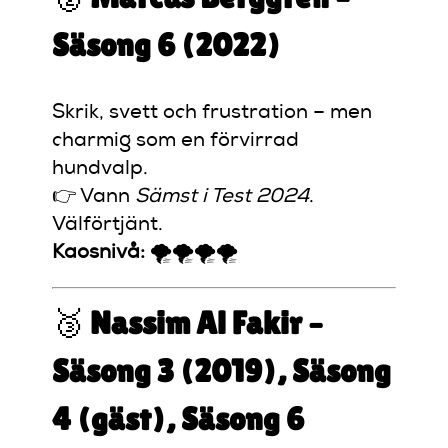
Säsong 6 (2022)
Skrik, svett och frustration – men
charmig som en förvirrad
hundvalp.
👉 Vann
Sämst i Test 2024
.
Välförtjänt.
Kaosnivå:
🌪️🌪️🌪️🌪️
🥉
Nassim Al Fakir –
Säsong 3 (2019), Säsong
4 (gäst), Säsong 6