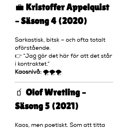
💼
Kristoffer Appelquist
– Säsong 4 (2020)
Sarkastisk, bitsk – och ofta totalt
oförstående.
👉 “Jag gör det här för att det står
i kontraktet.”
Kaosnivå:
🌪️🌪️🌪️
🧃
Olof Wretling –
Säsong 5 (2021)
Kaos, men poetiskt. Som att titta