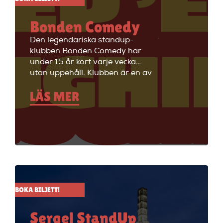
Bonden Comedy
Den legendariska standup-
klubben Bonden Comedy har
under 15 år kört varje vecka
utan uppehåll. Klubben är en av
Stockholms äldsta
LÄS MER
standupklubbar och är känd för
att ha de bästa komikerna i
Sverige på scenen. Vill du se
stand up i Stockholm så är du
välkommen till Big Ben Stand
Up där de visar stand up nästan
alla dagar i veckan.
BOKA BILJETT!
Sergel StandUp