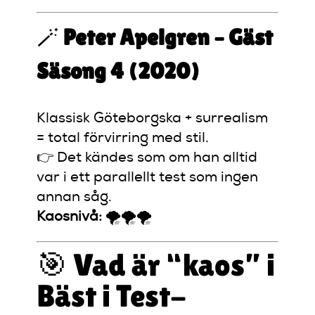
🪄
Peter Apelgren – Gäst
Säsong 4 (2020)
Klassisk Göteborgska + surrealism
= total förvirring med stil.
👉 Det kändes som om han alltid
var i ett parallellt test som ingen
annan såg.
Kaosnivå:
🌪️🌪️🌪️
🎯 Vad är “kaos” i
Bäst i Test-