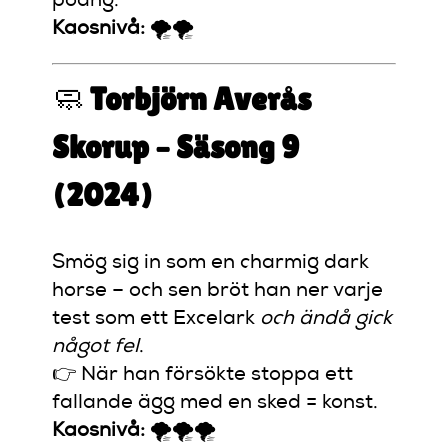
poäng.
Kaosnivå:
🌪️🌪️
🧼
Torbjörn Averås
Skorup – Säsong 9
(2024)
Smög sig in som en charmig dark
horse – och sen bröt han ner varje
test som ett Excelark
och ändå gick
något fel
.
👉 När han försökte stoppa ett
fallande ägg med en sked = konst.
Kaosnivå:
🌪️🌪️🌪️