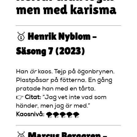
men med karisma
🥇
Henrik Nyblom –
Säsong 7 (2023)
Han
är
kaos. Tejp på ögonbrynen.
Plastpåsar på fötterna. En gång
pratade han med en tårta.
👉
Citat:
“Jag vet inte vad som
händer, men jag är med.”
Kaosnivå:
🌪️🌪️🌪️🌪️🌪️
🥈
Marcus Berggren –