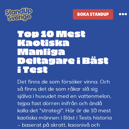
Skip
to
BOKA STANDUP
To
content
Na
Top 10 Mest
Standup-butik
Kaotiska
Manliga
Komiker
Deltagare i Bäst
i Test
Lineup
Det finns de som försöker vinna. Och
så finns det de som råkar slå sig
Tidigare lineup
själva i huvudet med en vattenmelon,
tejpa fast dörren inifrån och ändå
kalla det "strategi". Här är de 10 mest
Klubbar
kaotiska männen i Bäst i Tests historia
– baserat på skratt, kaosnivå och