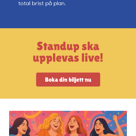
Artiklar
total brist på plan.
StandUpSverige PODDEN
Standup ska
Om oss
upplevas live!
Kontakta oss
Boka din biljett nu
Vanliga frågor
Mitt konto