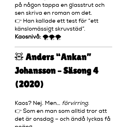
på någon tappa en glasstrut och
sen skriva en roman om det.
👉 Han kallade ett test för “ett
känslomässigt skruvstäd”.
Kaosnivå:
🌪️🌪️🌪️
🧸
Anders “Ankan”
Johansson – Säsong 4
(2020)
Kaos? Nej. Men…
förvirring
.
👉 Som en man som alltid tror att
det är onsdag – och ändå lyckas få