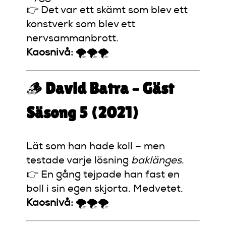
👉 Det var ett skämt som blev ett
konstverk som blev ett
nervsammanbrott.
Kaosnivå:
🌪️🌪️🌪️
🪵
David Batra – Gäst
Säsong 5 (2021)
Lät som han hade koll – men
testade varje lösning
baklänges
.
👉 En gång tejpade han fast en
boll i sin egen skjorta. Medvetet.
Kaosnivå:
🌪️🌪️🌪️