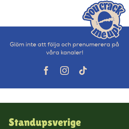
Glöm inte att följa och prenumerera på
våra kanaler!
Standupsverige