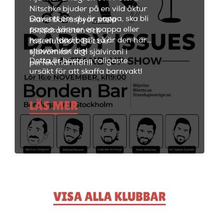
Nitschke bjuder på en vild åktur
Oavsett om du är pappa, ska bli
bland bäbisspyor, stela
pappa, känner en pappa eller
föräldramöten och
har en "dad bod", så är den här
raseriutbrott. Det blir
showen för dig!
självömkan och självironi i
Detta är höstens roligaste
perfekt harmoni!
ursäkt för att skaffa barnvakt!
LÄS MER
VISA ALLA KLUBBAR