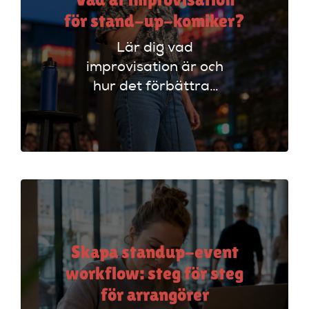
för stand-up-komiker?
Lär dig vad
improvisation är och
hur det förbättrar
din stand-up!
Upptäck tekniker
som stärker ditt
material och din
scenframträdande.
Skapa standup-event
workflow: steg för steg
för arrangörer