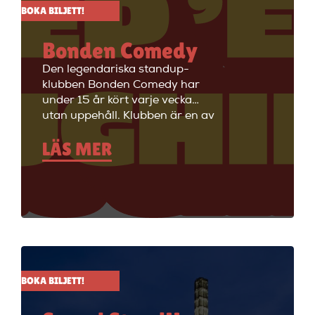
BOKA BILJETT!
Bonden Comedy
Den legendariska standup-
klubben Bonden Comedy har
under 15 år kört varje vecka
utan uppehåll. Klubben är en av
Stockholms äldsta
LÄS MER
standupklubbar och är känd för
att ha de bästa komikerna i
Sverige på scenen. Vill du se
stand up i Stockholm så är du
välkommen till Big Ben Stand
Up där de visar stand up nästan
alla dagar i veckan.
BOKA BILJETT!