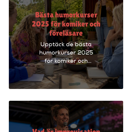
Bästa humorkurser
2025 för komiker och
föreläsare
Upptäck de bästa
humorkurser 2025
för komiker och
föreläsare. Lär dig
tekniker och få
scenerfarenhet med
expertinstruktörer.
Vad är improvisation