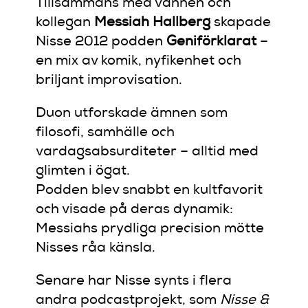
Tillsammans med vännen och
kollegan
Messiah Hallberg
skapade
Nisse 2012 podden
Geniförklarat
–
en mix av komik, nyfikenhet och
briljant improvisation.
Duon utforskade ämnen som
filosofi, samhälle och
vardagsabsurditeter – alltid med
glimten i ögat.
Podden blev snabbt en kultfavorit
och visade på deras dynamik:
Messiahs prydliga precision mötte
Nisses råa känsla.
Senare har Nisse synts i flera
andra podcastprojekt, som
Nisse &