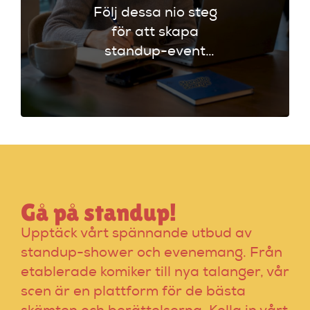
Följ dessa nio steg
för att skapa
standup-event
workflow. Planera
effektivt och undvik
vanliga misstag för
en lyckad kväll!
Gå på standup!
Upptäck vårt spännande utbud av
standup-shower och evenemang. Från
etablerade komiker till nya talanger, vår
scen är en plattform för de bästa