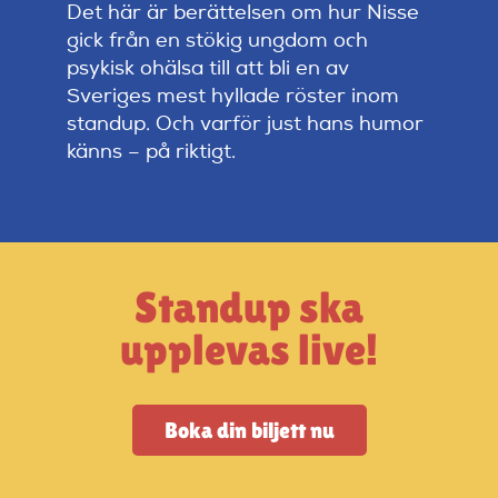
Artiklar
Det här är berättelsen om hur Nisse
gick från en stökig ungdom och
psykisk ohälsa till att bli en av
StandUpSverige PODDEN
Sveriges mest hyllade röster inom
standup. Och varför just hans humor
känns – på riktigt.
Om oss
Kontakta oss
Standup ska
Vanliga frågor
upplevas live!
Mitt konto
Boka din biljett nu