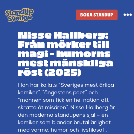
Skip
to
BOKA STANDUP
To
content
Na
Nisse Hallberg:
Standup-butik
Från mörker till
magi – humorns
Komiker
mest mänskliga
röst (2025)
Lineup
Han har kallats ”Sveriges mest ärliga
komiker”, ”ångestens poet” och
Tidigare lineup
”mannen som fick en hel nation att
skratta åt misären”. Nisse Hallberg är
den moderna standupens själ – en
Klubbar
komiker som blandar brutal ärlighet
med värme, humor och livsfilosofi.