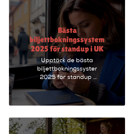
Bästa
biljettbokningssystem
2025 för standup i UK
Upptäck de bästa
biljettbokningssystem
2025 för standup i
UK. Jämför
plattformar som
Ticketmaster och
Dice för att hitta
rätt alternativ!