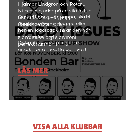
och fräscha drinkar.
Hjalmar Lindgren och Peter
Nitschke bjuder på en vild åktur
Oavsett om du är pappa, ska bli
bland bäbisspyor, stela
pappa, känner en pappa eller
föräldramöten och
har en "dad bod", så är den här
raseriutbrott. Det blir
showen för dig!
självömkan och självironi i
Detta är höstens roligaste
perfekt harmoni!
ursäkt för att skaffa barnvakt!
LÄS MER
VISA ALLA KLUBBAR