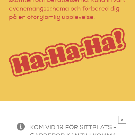
skämten och berättelserna. Kolla in vårt
evenemangsschema och förbered dig
på en oförglömlig upplevelse.
×
KOM VID 19 FÖR SITTPLATS -