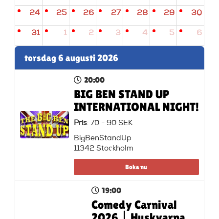
24
25
26
27
28
29
30
31
1
2
3
4
5
6
torsdag 6 augusti 2026
20:00
BIG BEN STAND UP
INTERNATIONAL NIGHT!
Pris
: 70 - 90 SEK
BigBenStandUp
11342 Stockholm
Boka nu
19:00
Comedy Carnival
2026 | Huskvarna