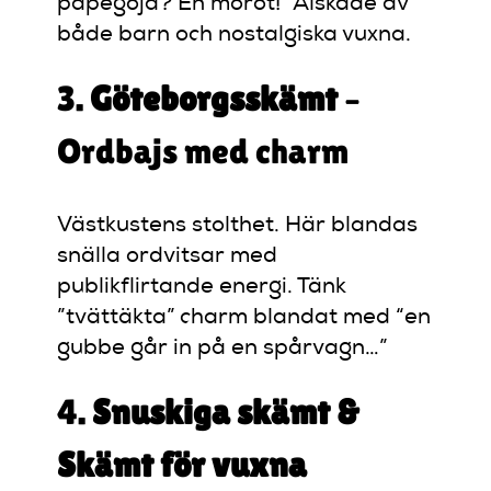
papegoja? En morot!” Älskade av
både barn och nostalgiska vuxna.
3.
Göteborgsskämt
–
Ordbajs med charm
Västkustens stolthet. Här blandas
snälla ordvitsar med
publikflirtande energi. Tänk
”tvättäkta” charm blandat med “en
gubbe går in på en spårvagn…”
4.
Snuskiga skämt &
Skämt för vuxna