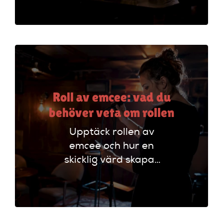
Förstå olika sätt att
analysera humor
och skriva effektivt.
Roll av emcee: vad du
behöver veta om rollen
Upptäck rollen av
emcee och hur en
skicklig värd skapar
oförglömliga
evenemang genom
att styra
programmet och