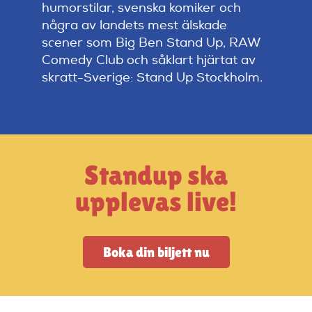
Artiklar
humorstilar, svenska komiker och
några av landets mest älskade
scener som Big Ben Stand Up, RAW
StandUpSverige PODDEN
Comedy Club och såklart hjärtat av
skratt-Sverige: Stand Up Stockholm.
Om oss
Kontakta oss
Standup ska
Vanliga frågor
upplevas live!
Mitt konto
Boka din biljett nu