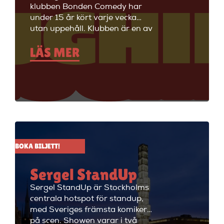
klubben Bonden Comedy har
under 15 år kört varje vecka
utan uppehåll. Klubben är en av
Stockholms äldsta
LÄS MER
standupklubbar och är känd för
att ha de bästa komikerna i
Sverige på scenen. Vill du se
stand up i Stockholm så är du
välkommen till Big Ben Stand
Up där de visar stand up nästan
alla dagar i veckan.
BOKA BILJETT!
Sergel StandUp
Sergel StandUp är Stockholms
centrala hotspot för standup,
med Sveriges främsta komiker
på scen. Showen varar i två