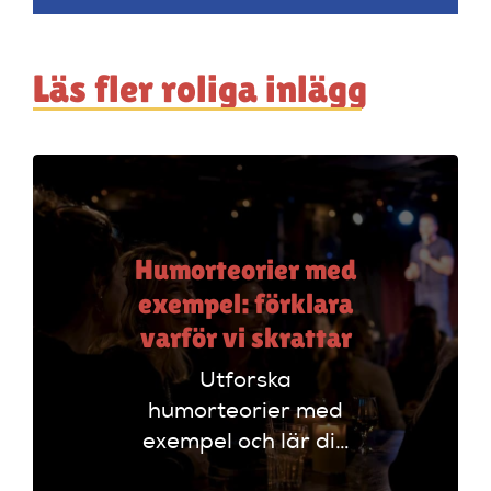
Läs fler roliga inlägg
Humorteorier med
exempel: förklara
varför vi skrattar
Utforska
humorteorier med
exempel och lär dig
varför vi skrattar.