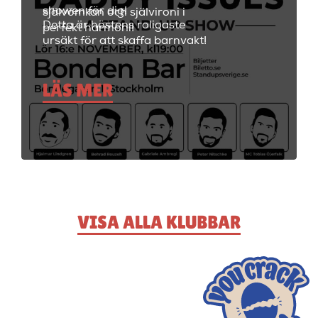
showen för dig!
självömkan och självironi i
Detta är höstens roligaste
perfekt harmoni!
ursäkt för att skaffa barnvakt!
LÄS MER
VISA ALLA KLUBBAR