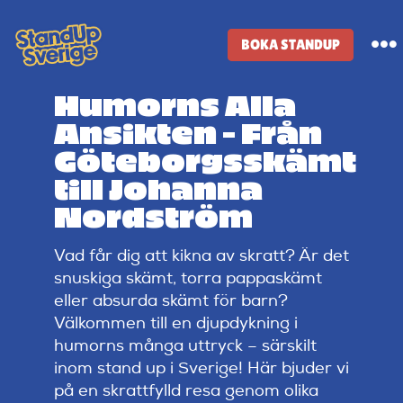
Skip
to
BOKA STANDUP
To
content
Na
Humorns Alla
Standup-butik
Ansikten – Från
Göteborgsskämt
Komiker
till Johanna
Nordström
Lineup
Vad får dig att kikna av skratt? Är det
snuskiga skämt, torra pappaskämt
Tidigare lineup
eller absurda skämt för barn?
Välkommen till en djupdykning i
humorns många uttryck – särskilt
Klubbar
inom stand up i Sverige! Här bjuder vi
på en skrattfylld resa genom olika