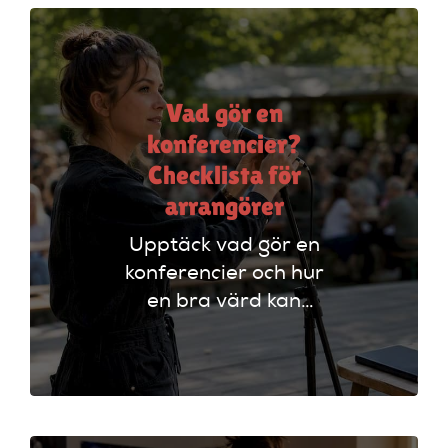
engagera publiken.
Vad gör en
konferencier?
Checklista för
arrangörer
Upptäck vad gör en
konferencier och hur
en bra värd kan
lyfta ditt event. Följ
vår checklista för
att säkerställa en
lyckad
arrangemang!