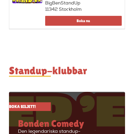
BigBenStandUp
11342 Stockholm
Boka nu
Standup-klubbar
BOKA BILJETT!
Bonden Comedy
Den legendariska standup-