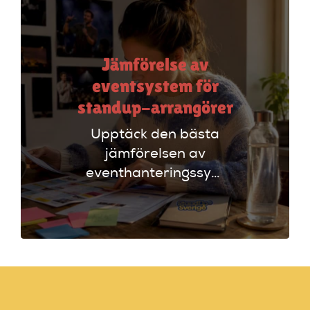
Jämförelse av
eventsystem för
standup-arrangörer
Upptäck den bästa
jämförelsen av
eventhanteringssystem
för standup-
arrangörer. Få
insikter om
funktioner som
evenemangskalender
och biljettlänkar!