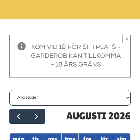
×
KOM VID 19 FÖR SITTPLATS -
GARDEROB KAN TILLKOMMA
- 18 ÅRS GRÄNS
AUGUSTI 2026
mån
tis
ons
tors
fre
lör
sön