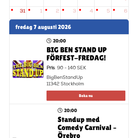
31
1
2
3
4
5
6
fredag 7 augusti 2026
20:00
BIG BEN STAND UP
FÖRFEST-FREDAG!
Pris
: 90 - 140 SEK
BigBenStandUp
11342 Stockholm
Boka nu
20:00
Standup med
Comedy Carnival –
Örebro