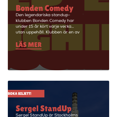
Bonden Comedy
Den legendariska standup-
klubben Bonden Comedy har
under 15 år kört varje vecka
utan uppehåll. Klubben är en av
Stockholms äldsta
LÄS MER
standupklubbar och är känd för
att ha de bästa komikerna i
Sverige på scenen. Vill du se
stand up i Stockholm så är du
välkommen till Big Ben Stand
Up där de visar stand up nästan
alla dagar i veckan.
BOKA BILJETT!
Sergel StandUp
Sergel StandUp är Stockholms