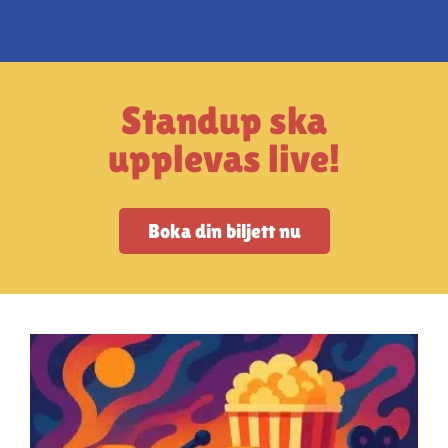
Artiklar
StandUpSverige PODDEN
Standup ska
Om oss
upplevas live!
Kontakta oss
Boka din biljett nu
Vanliga frågor
Mitt konto