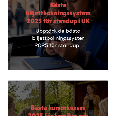
Bästa
biljettbokningssystem
2025 för standup i UK
Upptäck de bästa
biljettbokningssystem
2025 för standup i
UK. Jämför
plattformar som
Ticketmaster och
Dice för att hitta
rätt alternativ!
Bästa humorkurser
2025 för komiker och