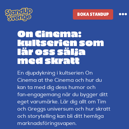
Skip
to
BOKA STANDUP
To
content
Na
On Cinema:
Standup-butik
kultserien som
lär oss sälja
Komiker
med skratt
En djupdykning i kultserien On
Lineup
Cinema at the Cinema och hur du
kan ta med dig dess humor och
Tidigare lineup
fan‑engagemang när du bygger ditt
eget varumärke. Lär dig allt om Tim
och Greggs universum och hur skratt
Klubbar
och storytelling kan bli ditt hemliga
marknadsföringsvapen.