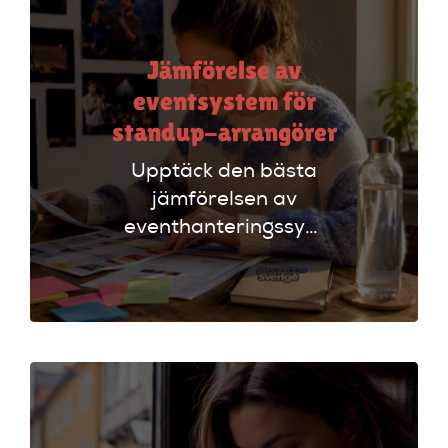
Jämförelse av
eventsystem för
standup-arrangörer
Upptäck den bästa
jämförelsen av
eventhanteringssystem
för standup-
arrangörer. Få
insikter om
funktioner som
evenemangskalender
och biljettlänkar!