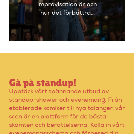
improvisation är och
hur det förbättrar
din stand-up!
Upptäck tekniker
som stärker ditt
material och din
scenframträdande.
Gå på standup!
Upptäck vårt spännande utbud av
standup-shower och evenemang. Från
etablerade komiker till nya talanger, vår
scen är en plattform för de bästa
skämten och berättelserna. Kolla in vårt
evenemangsschema och förbered dig