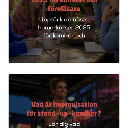
föreläsare
Upptäck de bästa
humorkurser 2025
för komiker och
föreläsare. Lär dig
tekniker och få
scenerfarenhet med
expertinstruktörer.
Vad är improvisation
för stand-up-komiker?
Lär dig vad