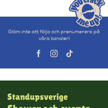
Glöm inte att följa och prenumerera på
våra kanaler!
Standupsverige