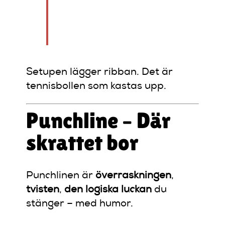
googlade:
‘hur kokar man ris?’ …
på ett restaurangkök.”
Setupen lägger ribban. Det är
tennisbollen som kastas upp.
Punchline – Där
skrattet bor
Punchlinen är
överraskningen
,
tvisten
,
den logiska luckan
du
stänger – med humor.