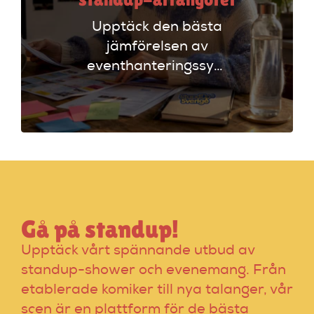
Upptäck den bästa
jämförelsen av
eventhanteringssystem
för standup-
arrangörer. Få
insikter om
funktioner som
evenemangskalender
och biljettlänkar!
Gå på standup!
Upptäck vårt spännande utbud av
standup-shower och evenemang. Från
etablerade komiker till nya talanger, vår
scen är en plattform för de bästa