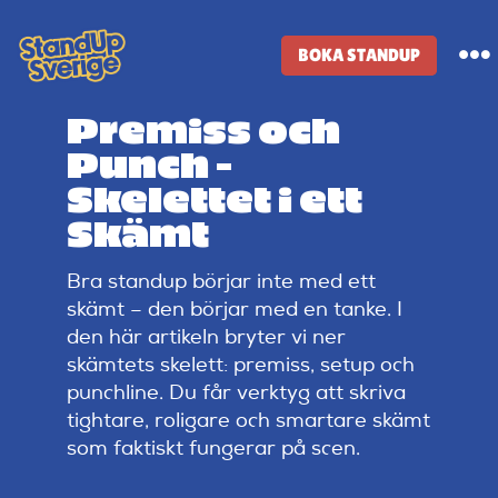
Skip
to
BOKA STANDUP
To
content
Na
Premiss och
Standup-butik
Punch –
Skelettet i ett
Komiker
Skämt
Bra standup börjar inte med ett
Lineup
skämt – den börjar med en tanke. I
den här artikeln bryter vi ner
Tidigare lineup
skämtets skelett: premiss, setup och
punchline. Du får verktyg att skriva
tightare, roligare och smartare skämt
Klubbar
som faktiskt fungerar på scen.