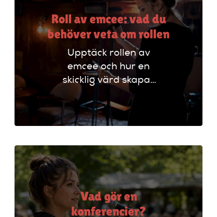
Roll av emcee: vad du
behöver veta om rollen
Upptäck rollen av
emcee och hur en
skicklig värd skapar
oförglömliga
evenemang genom
att styra
programmet och
engagera publiken.
Vad gör en
konferencier?