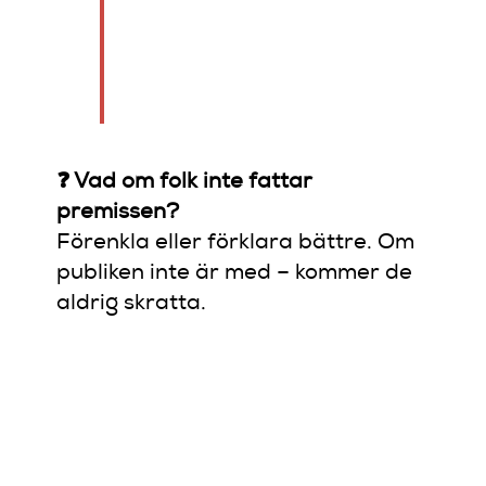
hon gillar killar som är
spontana… Tror du det
var därför hon inte dök
upp?”
❓ Vad om folk inte fattar
premissen?
Förenkla eller förklara bättre. Om
publiken inte är med – kommer de
aldrig skratta.