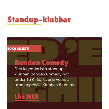
Standup-klubbar
BOKA BILJETT!
Bonden Comedy
Den legendariska standup-
klubben Bonden Comedy har
under 15 år kört varje vecka
utan uppehåll. Klubben är en av
Stockholms äldsta
LÄS MER
standupklubbar och är känd för
att ha de bästa komikerna i
Sverige på scenen. Vill du se