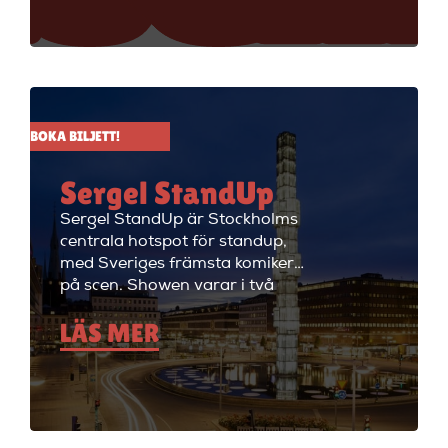
stand up i Stockholm så är du
välkommen till Big Ben Stand
Up där de visar stand up nästan
alla dagar i veckan.
BOKA BILJETT!
Sergel StandUp
Sergel StandUp är Stockholms
centrala hotspot för standup,
med Sveriges främsta komiker
på scen. Showen varar i två
timmar med en paus, och
LÄS MER
efteråt fortsätter kvällen med
cocktails i restaurangdelen.
Perfekt för en dejt eller en kväll
med vänner! Sergel StandUp är
både den perfekta förfesten och
den perfekta första dejten, eller