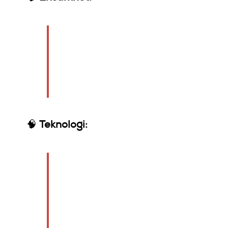
“Jag bor själv. Men jag
har ändå toalettsitsen
nere – för att känna
mig omtyckt.”
🧠
Teknologi:
“Jag skaffade en
smartklocka. Nu vet jag
exakt när jag får
hjärtklappning av
ångest. Kl 09:00. Varje