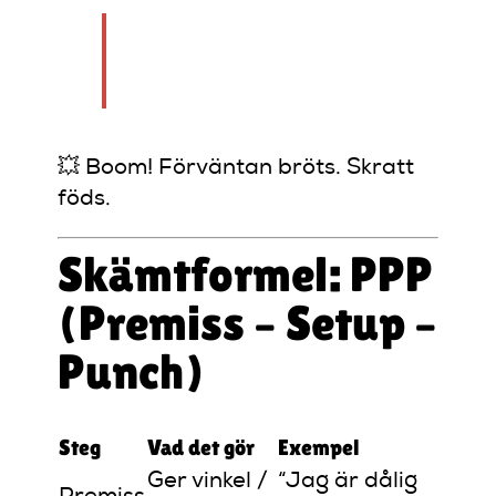
“Svaret var: ’Du borde
inte jobba här.’”
💥 Boom! Förväntan bröts. Skratt
föds.
Skämtformel: PPP
(Premiss – Setup –
Punch)
Steg
Vad det gör
Exempel
Ger vinkel /
“Jag är dålig