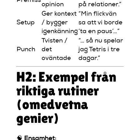
Premiss
opinion
på relationer.”
Ger kontext
“Min flickvän
Setup
/ bygger
sa att vi borde
igenkänning
‘ta en paus’…”
Tvisten /
“… så nu spelar
Punch
det
jag Tetris i tre
oväntade
dagar.”
H2: Exempel från
riktiga rutiner
(omedvetna
genier)
🧠
Ensamhet: