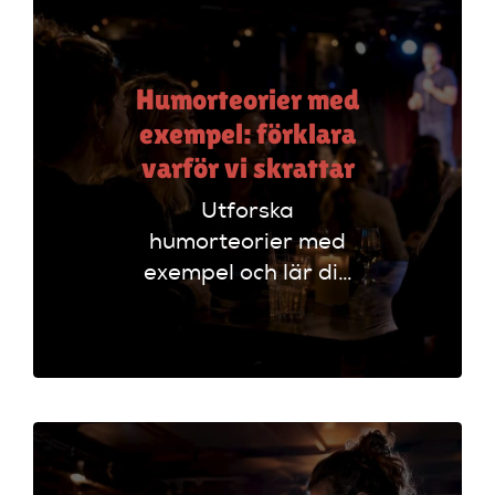
Humorteorier med
exempel: förklara
varför vi skrattar
Utforska
humorteorier med
exempel och lär dig
varför vi skrattar.
Förstå olika sätt att
analysera humor
och skriva effektivt.