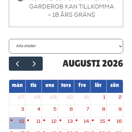
GARDEROB KAN TILLKOMMA
- 18 ÅRS GRÄNS
AUGUSTI 2026
mån
tis
ons
tors
fre
lör
sön
27
28
29
30
31
1
2
3
4
5
6
7
8
9
10
11
12
13
14
15
16