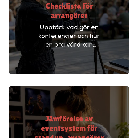
Checklista för
arrangörer
Upptäck vad gör en
konferencier och hur
en bra värd kan
lyfta ditt event. Följ
vår checklista för
att säkerställa en
lyckad
arrangemang!
Jämförelse av
eventsystem för
standup-arrangörer