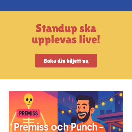
Artiklar
StandUpSverige PODDEN
Standup ska
upplevas live!
Om oss
Boka din biljett nu
Kontakta oss
Vanliga frågor
Mitt konto