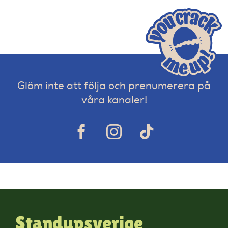
Glöm inte att följa och prenumerera på
våra kanaler!
Standupsverige