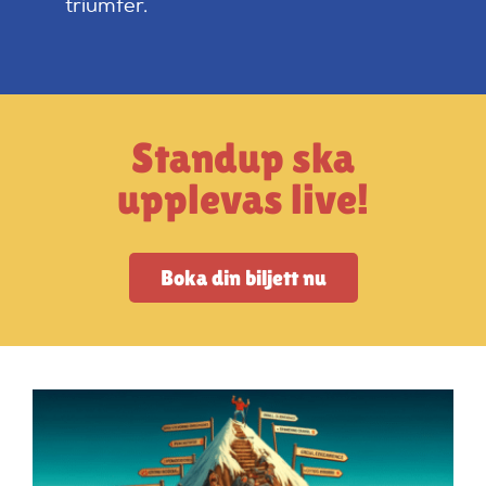
triumfer.
Artiklar
StandUpSverige PODDEN
Standup ska
Om oss
upplevas live!
Kontakta oss
Boka din biljett nu
Vanliga frågor
Mitt konto