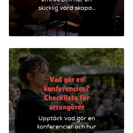
emcee och hur en
skicklig värd skapar
oförglömliga
evenemang genom
att styra
programmet och
engagera publiken.
Vad gör en
konferencier?
Checklista för
arrangörer
Upptäck vad gör en
konferencier och hur