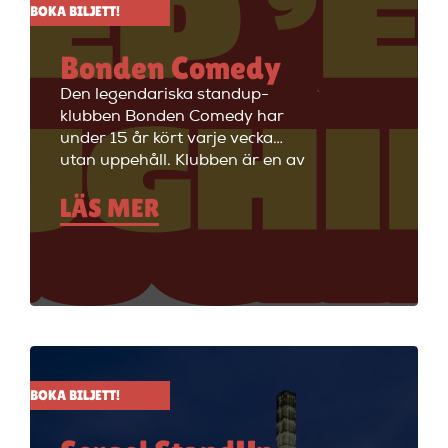
BOKA BILJETT!
Bonden Comedy
Den legendariska standup-
klubben Bonden Comedy har
under 15 år kört varje vecka
utan uppehåll. Klubben är en av
Stockholms äldsta
LÄS MER
standupklubbar och är känd för
att ha de bästa komikerna i
Sverige på scenen. Vill du se
stand up i Stockholm så är du
välkommen till Big Ben Stand
Up där de visar stand up nästan
alla dagar i veckan.
BOKA BILJETT!