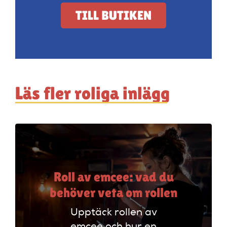
TILL BUTIKEN
Läs fler roliga inlägg
Roll av emcee: vad du
behöver veta om rollen
Upptäck rollen av