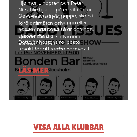
och fräscha drinkar.
Hjalmar Lindgren och Peter
Nitschke bjuder på en vild åktur
Oavsett om du är pappa, ska bli
bland bäbisspyor, stela
pappa, känner en pappa eller
föräldramöten och
har en "dad bod", så är den här
raseriutbrott. Det blir
showen för dig!
självömkan och självironi i
Detta är höstens roligaste
perfekt harmoni!
ursäkt för att skaffa barnvakt!
LÄS MER
VISA ALLA KLUBBAR