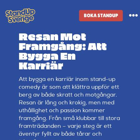
Skip
to
BOKA STANDUP
To
content
Na
Resan Mot
Standup-butik
Framgång: Att
Bygga En
Komiker
Karriär
Att bygga en karriär inom stand-up
Lineup
comedy är som att klättra uppför ett
berg av både skratt och motgångar.
Tidigare lineup
Resan är lång och krokig, men med
uthållighet och passion kommer
framgång. Från små klubbar till stora
Klubbar
framträdanden – varje steg är ett
äventyr fyllt av både tårar och