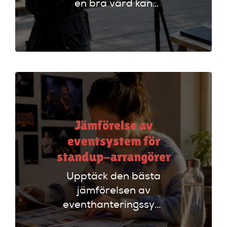
en bra värd kan
lyfta ditt event. Följ
vår checklista för
att säkerställa en
lyckad
arrangemang!
Jämförelse av
eventsystem för
standup-arrangörer
Upptäck den bästa
jämförelsen av
eventhanteringssystem
för standup-