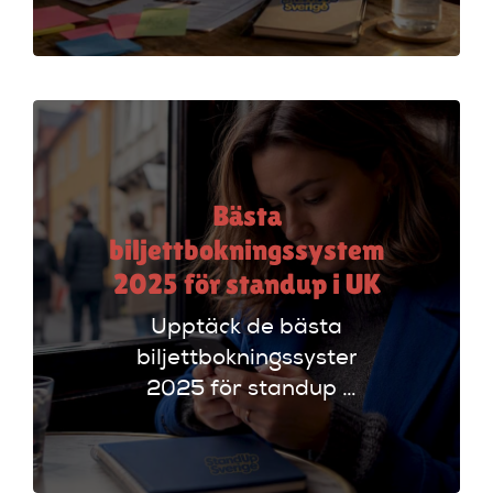
arrangörer. Få
insikter om
funktioner som
evenemangskalender
och biljettlänkar!
Bästa
biljettbokningssystem
2025 för standup i UK
Upptäck de bästa
biljettbokningssystem
2025 för standup i
UK. Jämför
plattformar som
Ticketmaster och