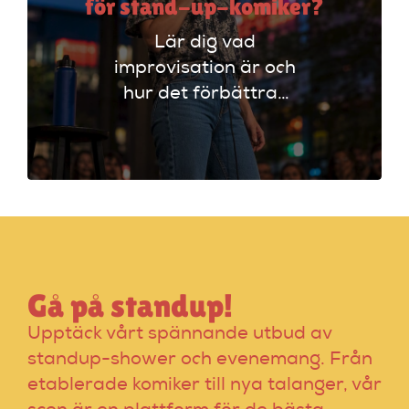
för stand-up-komiker?
Lär dig vad
improvisation är och
hur det förbättrar
din stand-up!
Upptäck tekniker
som stärker ditt
material och din
scenframträdande.
Gå på standup!
Upptäck vårt spännande utbud av
standup-shower och evenemang. Från
etablerade komiker till nya talanger, vår