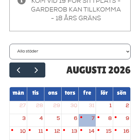
KOM VID 19 FÖR SITTPLATS -
GARDEROB KAN TILLKOMMA
- 18 ÅRS GRÄNS
AUGUSTI 2026
mån
tis
ons
tors
fre
lör
sön
27
28
29
30
31
1
2
3
4
5
6
7
8
9
10
11
12
13
14
15
16