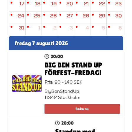
17
18
19
20
21
22
23
24
25
26
27
28
29
30
31
1
2
3
4
5
6
fredag 7 augusti 2026
20:00
BIG BEN STAND UP
FÖRFEST-FREDAG!
Pris
: 90 - 140 SEK
BigBenStandUp
11342 Stockholm
Boka nu
20:00
Standup med