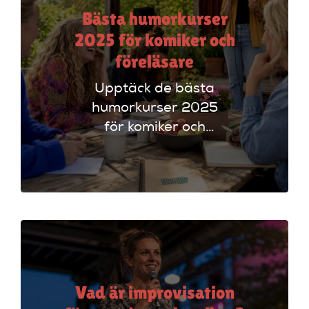
Bästa humorkurser
2025 för komiker och
föreläsare
Upptäck de bästa
humorkurser 2025
för komiker och
föreläsare. Lär dig
tekniker och få
scenerfarenhet med
expertinstruktörer.
Vad är improvisation