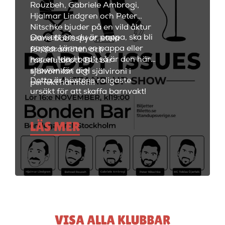
utbud av fantastiska cocktails
Rouzbeh, Gabriele Ambrogi,
och fräscha drinkar.
Hjalmar Lindgren och Peter
Nitschke bjuder på en vild åktur
Oavsett om du är pappa, ska bli
bland bäbisspyor, stela
pappa, känner en pappa eller
föräldramöten och
har en "dad bod", så är den här
raseriutbrott. Det blir
showen för dig!
självömkan och självironi i
Detta är höstens roligaste
perfekt harmoni!
ursäkt för att skaffa barnvakt!
LÄS MER
VISA ALLA KLUBBAR