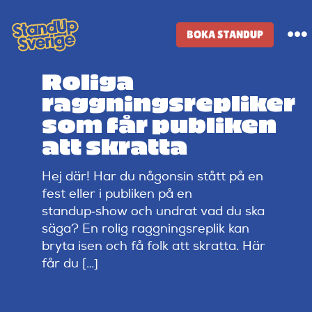
Skip
to
BOKA STANDUP
To
content
Na
Roliga
Standup-butik
raggningsrepliker
som får publiken
Komiker
att skratta
Hej där! Har du någonsin stått på en
Lineup
fest eller i publiken på en
standup‑show och undrat vad du ska
Tidigare lineup
säga? En rolig raggningsreplik kan
bryta isen och få folk att skratta. Här
får du […]
Klubbar