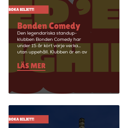
BOKA BILJETT!
Bonden Comedy
Den legendariska standup-
klubben Bonden Comedy har
under 15 år kört varje vecka
utan uppehåll. Klubben är en av
Stockholms äldsta
LÄS MER
standupklubbar och är känd för
att ha de bästa komikerna i
Sverige på scenen. Vill du se
stand up i Stockholm så är du
välkommen till Big Ben Stand
Up där de visar stand up nästan
alla dagar i veckan.
BOKA BILJETT!