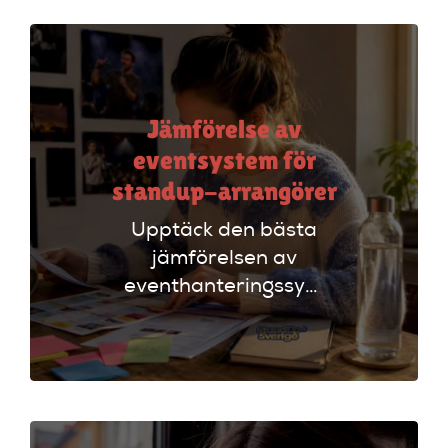
Jämförelse av
eventsystem för
standup-arrangörer
Upptäck den bästa
jämförelsen av
eventhanteringssystem
för standup-
arrangörer. Få
insikter om
funktioner som
evenemangskalender