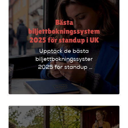
och biljettlänkar!
Bästa
biljettbokningssystem
2025 för standup i UK
Upptäck de bästa
biljettbokningssystem
2025 för standup i
UK. Jämför
plattformar som
Ticketmaster och
Dice för att hitta
rätt alternativ!