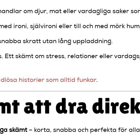
ndlar om djur, mat eller vardagliga saker som a
med ironi, självironi eller till och med mörk hum
å snabba skratt utan lång uppladdning.
. Ett skämt om stress, relationer eller vardagsp
idlösa historier som alltid funkar
.
mt att dra direk
iga skämt
– korta, snabba och perfekta för alla t