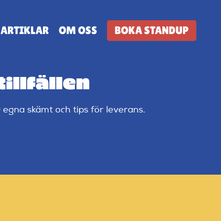
ARTIKLAR
OM OSS
BOKA STANDUP
tillfällen
0 egna skämt och tips för leverans.