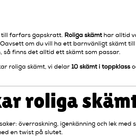
ÄLLEN
 till farfars gapskratt.
Roliga skämt
har alltid v
avsett om du vill ha ett barnvänligt skämt til
, så finns det alltid ett skämt som passar.
kar roliga skämt, vi delar
10 skämt i toppklass
o
kar roliga skäm
saker: överraskning, igenkänning och lek med s
ed en twist på slutet.