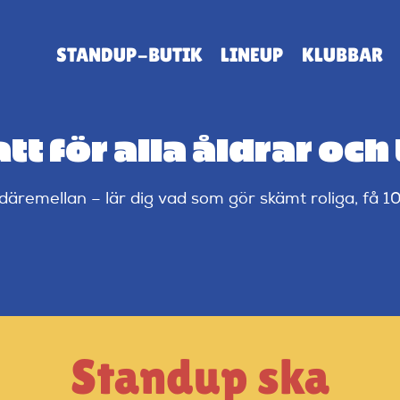
STANDUP-BUTIK
LINEUP
KLUBBAR
t för alla åldrar och 
 däremellan – lär dig vad som gör skämt roliga, få 1
Standup ska