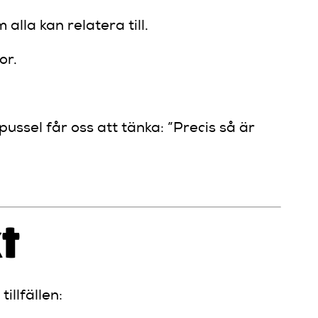
lla kan relatera till.
or.
ussel får oss att tänka: ”Precis så är
t
illfällen: