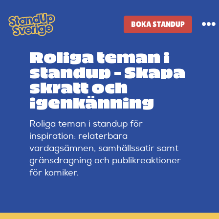
Skip
to
BOKA STANDUP
To
content
Na
Roliga teman i
Standup-butik
standup – Skapa
skratt och
Komiker
igenkänning
Roliga teman i standup för
Lineup
inspiration: relaterbara
vardagsämnen, samhällssatir samt
Tidigare lineup
gränsdragning och publikreaktioner
för komiker.
Klubbar