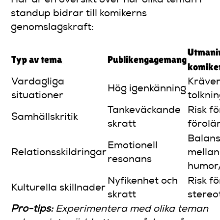
Här är en översikt över hur olika teman i
standup bidrar till komikerns
genomslagskraft:
Utmani
Typ av tema
Publikengagemang
komike
Vardagliga
Kräver
Hög igenkänning
situationer
tolkni
Tankeväckande
Risk fö
Samhällskritik
skratt
förol
Balan
Emotionell
Relationsskildringar
mellan
resonans
humor
Nyfikenhet och
Risk fö
Kulturella skillnader
skratt
stereo
Pro-tips:
Experimentera med olika teman