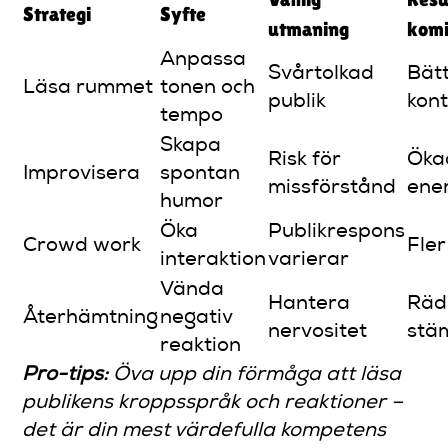
Strategi
Syfte
utmaning
kom
Anpassa
Svårtolkad
Bät
Läsa rummet
tonen och
publik
kon
tempo
Skapa
Risk för
Öka
Improvisera
spontan
missförstånd
ene
humor
Öka
Publikrespons
Crowd work
Fler
interaktion
varierar
Vända
Hantera
Räd
Återhämtning
negativ
nervositet
stä
reaktion
Pro-tips:
Öva upp din förmåga att läsa
publikens kroppsspråk och reaktioner –
det är din mest värdefulla kompetens