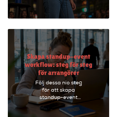
din stand-up!
Upptäck tekniker
som stärker ditt
material och din
scenframträdande.
Skapa standup-event
workflow: steg för steg
för arrangörer
Följ dessa nio steg
för att skapa
standup-event
workflow. Planera
effektivt och undvik