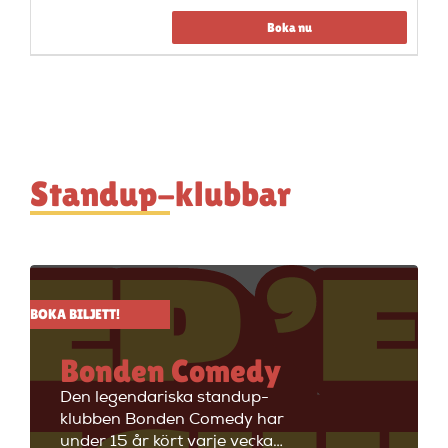
Boka nu
Standup-klubbar
BOKA BILJETT!
Bonden Comedy
Den legendariska standup-
klubben Bonden Comedy har
under 15 år kört varje vecka