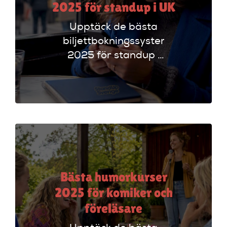
2025 för standup i UK
Upptäck de bästa
biljettbokningssystem
2025 för standup i
UK. Jämför
plattformar som
Ticketmaster och
Dice för att hitta
rätt alternativ!
Bästa humorkurser
2025 för komiker och
föreläsare