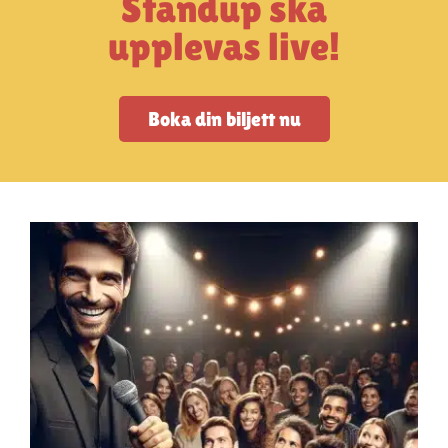
Standup ska
Artiklar
upplevas live!
StandUpSverige PODDEN
Boka din biljett nu
Om oss
Kontakta oss
Vanliga frågor
Mitt konto