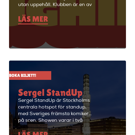
utan uppehåll. Klubben är en av
Stockholms äldsta
LÄS MER
standupklubbar och är känd för
att ha de bästa komikerna i
Sverige på scenen. Vill du se
stand up i Stockholm så är du
välkommen till Big Ben Stand
Up där de visar stand up nästan
alla dagar i veckan.
BOKA BILJETT!
Sergel StandUp
Sergel StandUp är Stockholms
centrala hotspot för standup,
med Sveriges främsta komiker
på scen. Showen varar i två
timmar med en paus, och
LÄS MER
efteråt fortsätter kvällen med