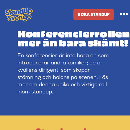
Skip
to
BOKA STANDUP
To
content
Na
Konferencierrollen
Standup-butik
mer än bara skämt!
Komiker
En konferencier är inte bara en som
introducerar andra komiker; de är
kvällens dirigent, som skapar
Lineup
stämning och balans på scenen. Läs
mer om denna unika och viktiga roll
inom standup.
Tidigare lineup
Klubbar