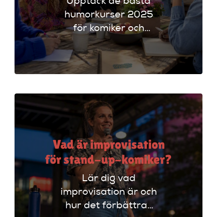
Upptäck de bästa
humorkurser 2025
för komiker och
föreläsare. Lär dig
tekniker och få
scenerfarenhet med
expertinstruktörer.
Vad är improvisation
för stand-up-komiker?
Lär dig vad
improvisation är och
hur det förbättrar