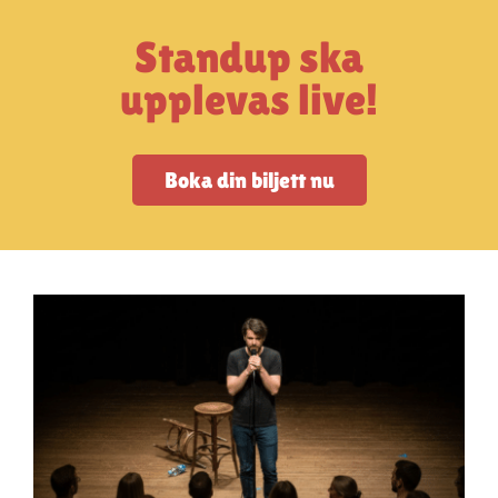
Artiklar
Standup ska
StandUpSverige PODDEN
upplevas live!
Om oss
Boka din biljett nu
Kontakta oss
Vanliga frågor
Mitt konto