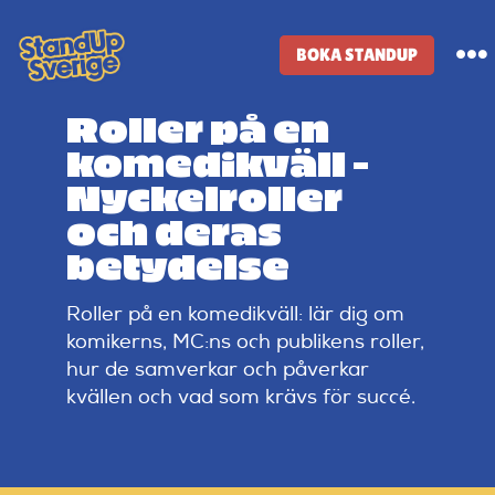
Skip
to
BOKA STANDUP
To
content
Na
Roller på en
Standup-butik
komedikväll –
Nyckelroller
Komiker
och deras
betydelse
Lineup
Roller på en komedikväll: lär dig om
komikerns, MC:ns och publikens roller,
Tidigare lineup
hur de samverkar och påverkar
kvällen och vad som krävs för succé.
Klubbar