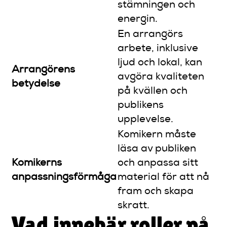
stämningen och
energin.
En arrangörs
arbete, inklusive
ljud och lokal, kan
Arrangörens
avgöra kvaliteten
betydelse
på kvällen och
publikens
upplevelse.
Komikern måste
läsa av publiken
Komikerns
och anpassa sitt
anpassningsförmåga
material för att nå
fram och skapa
skratt.
Vad innebär roller på