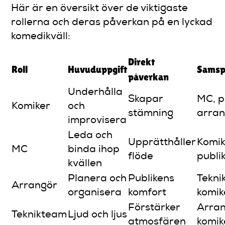
Här är en översikt över de viktigaste
rollerna och deras påverkan på en lyckad
komedikväll:
Direkt
Roll
Huvuduppgift
Samsp
påverkan
Underhålla
Skapar
MC, p
Komiker
och
stämning
arran
improvisera
Leda och
Upprätthåller
Komik
MC
binda ihop
flöde
publi
kvällen
Planera och
Publikens
Tekni
Arrangör
organisera
komfort
komik
Förstärker
Arran
Teknikteam
Ljud och ljus
atmosfären
komik