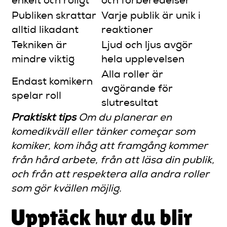
enkelt och roligt
och förberedelser
Publiken skrattar
Varje publik är unik i
alltid likadant
reaktioner
Tekniken är
Ljud och ljus avgör
mindre viktig
hela upplevelsen
Alla roller är
Endast komikern
avgörande för
spelar roll
slutresultat
Praktiskt tips
Om du planerar en
komedikväll eller tänker começar som
komiker, kom ihåg att framgång kommer
från hård arbete, från att läsa din publik,
och från att respektera alla andra roller
som gör kvällen möjlig.
Upptäck hur du blir