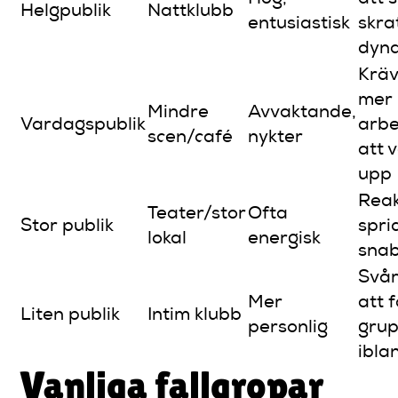
Helgpublik
Nattklubb
entusiastisk
skra
dyn
Kräv
mer
Mindre
Avvaktande,
Vardagspublik
arbe
scen/café
nykter
att 
upp
Reak
Teater/stor
Ofta
Stor publik
spri
lokal
energisk
sna
Svå
Mer
att 
Liten publik
Intim klubb
personlig
gru
ibla
Vanliga fallgropar