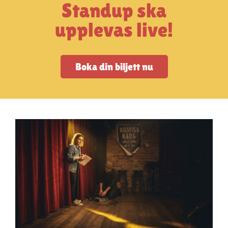
Artiklar
Standup ska
upplevas live!
StandUpSverige PODDEN
Boka din biljett nu
Om oss
Kontakta oss
Vanliga frågor
Mitt konto