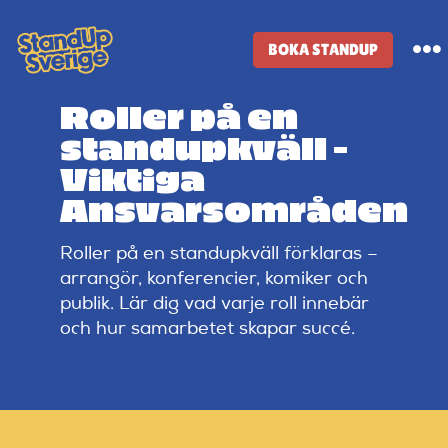
Skip
to
BOKA STANDUP
To
content
Na
Roller på en
Standup-butik
standupkväll –
Viktiga
Komiker
Ansvarsområden
Roller på en standupkväll förklaras –
Lineup
arrangör, konferencier, komiker och
publik. Lär dig vad varje roll innebär
Tidigare lineup
och hur samarbetet skapar succé.
Klubbar