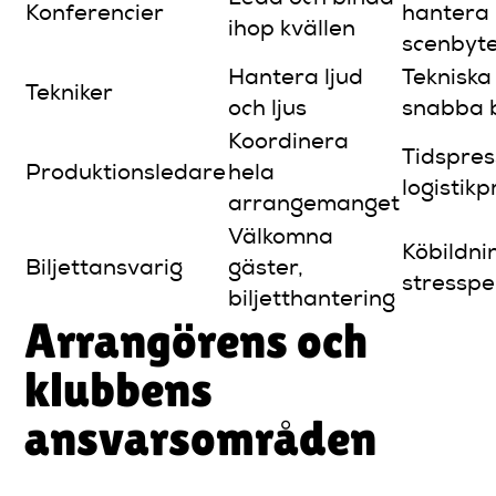
Konferencier
hantera
ihop kvällen
scenbyt
Hantera ljud
Tekniska 
Tekniker
och ljus
snabba 
Koordinera
Tidspres
Produktionsledare
hela
logistik
arrangemanget
Välkomna
Köbildni
Biljettansvarig
gäster,
stresspe
biljetthantering
Arrangörens och
klubbens
ansvarsområden