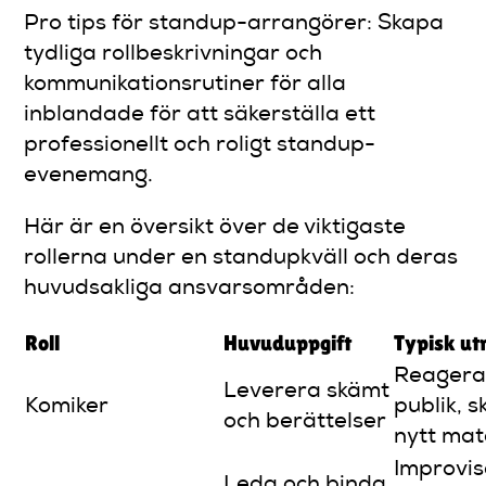
Pro tips för standup-arrangörer: Skapa
tydliga rollbeskrivningar och
kommunikationsrutiner för alla
inblandade för att säkerställa ett
professionellt och roligt standup-
evenemang.
Här är en översikt över de viktigaste
rollerna under en standupkväll och deras
huvudsakliga ansvarsområden:
Roll
Huvuduppgift
Typisk u
Reagera
Leverera skämt
Komiker
publik, 
och berättelser
nytt mat
Improvis
Leda och binda