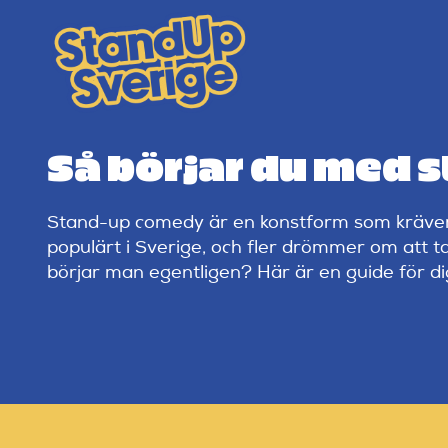
Skip
to
content
Så börjar du med s
Stand-up comedy är en konstform som kräver 
populärt i Sverige, och fler drömmer om att 
börjar man egentligen? Här är en guide för dig s