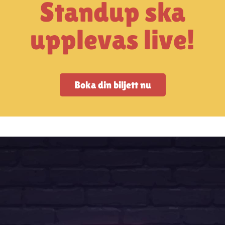
Standup ska
upplevas live!
Boka din biljett nu