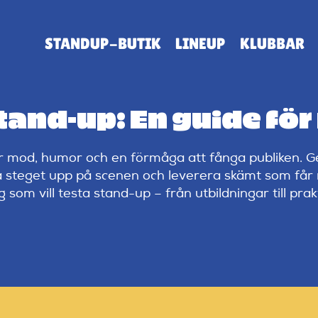
STANDUP-BUTIK
LINEUP
KLUBBAR
tand-up: En guide för
mod, humor och en förmåga att fånga publiken. Gen
ta steget upp på scenen och leverera skämt som får
om vill testa stand-up – från utbildningar till prakti