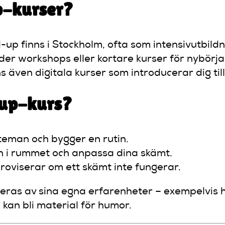
p-kurser?
p finns i Stockholm, ofta som intensivutbild
der workshops eller kortare kurser för nybörja
s även digitala kurser som introducerar dig til
d-up-kurs?
 teman och bygger en rutin.
n i rummet och anpassa dina skämt.
oviserar om ett skämt inte fungerar.
eras av sina egna erfarenheter – exempelvis 
om kan bli material för humor.