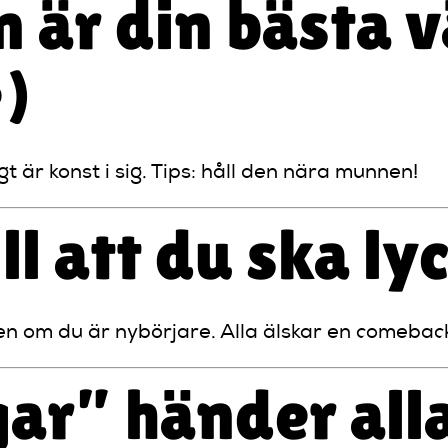
 är din bästa 
e)
gt är konst i sig. Tips: håll den nära munnen!
ll att du ska ly
även om du är nybörjare. Alla älskar en comebac
ar” händer all