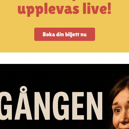
upplevas live!
Boka din biljett nu