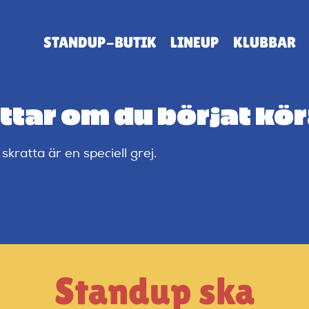
STANDUP-BUTIK
LINEUP
KLUBBAR
attar om du börjat kö
skratta är en speciell grej.
Standup ska