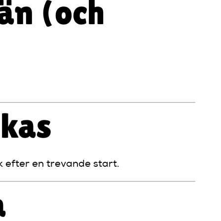
vän (och
ckas
k efter en trevande start.
a