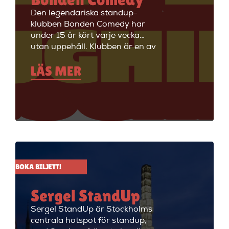
Den legendariska standup-
klubben Bonden Comedy har
under 15 år kört varje vecka
utan uppehåll. Klubben är en av
Stockholms äldsta
LÄS MER
standupklubbar och är känd för
att ha de bästa komikerna i
Sverige på scenen. Vill du se
stand up i Stockholm så är du
välkommen till Big Ben Stand
Up där de visar stand up nästan
alla dagar i veckan.
BOKA BILJETT!
Sergel StandUp
Sergel StandUp är Stockholms
centrala hotspot för standup,