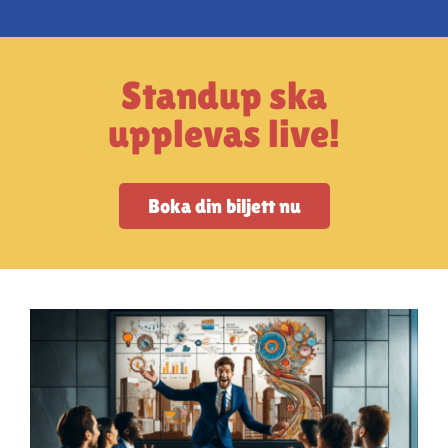
Artiklar
StandUpSverige PODDEN
Standup ska
upplevas live!
Om oss
Boka din biljett nu
Kontakta oss
Vanliga frågor
Mitt konto