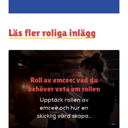
Läs fler roliga inlägg
Roll av emcee: vad du
behöver veta om rollen
Upptäck rollen av
emcee och hur en
skicklig värd skapar
oförglömliga