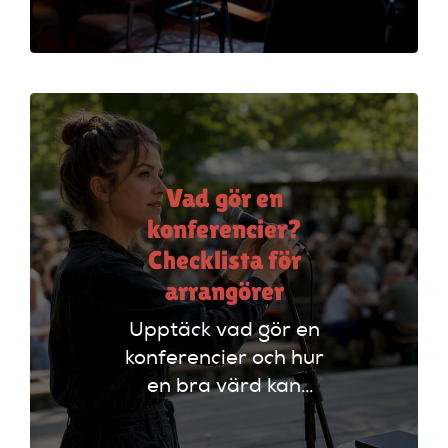
evenemang genom
att styra
programmet och
engagera publiken.
Vad gör en
konferencier?
Checklista för
arrangörer
Upptäck vad gör en
konferencier och hur
en bra värd kan
lyfta ditt event. Följ
vår checklista för