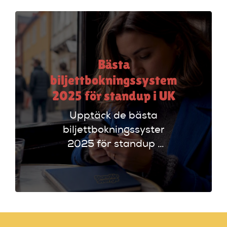
funktioner som
evenemangskalender
och biljettlänkar!
Bästa
biljettbokningssystem
2025 för standup i UK
Upptäck de bästa
biljettbokningssystem
2025 för standup i
UK. Jämför
plattformar som
Ticketmaster och
Dice för att hitta
rätt alternativ!