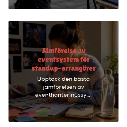
att säkerställa en
lyckad
arrangemang!
Jämförelse av
eventsystem för
standup-arrangörer
Upptäck den bästa
jämförelsen av
eventhanteringssystem
för standup-
arrangörer. Få
insikter om