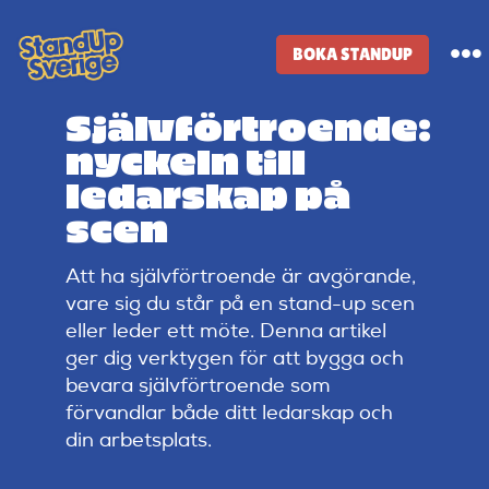
Skip
to
BOKA STANDUP
To
content
Na
Självförtroende:
Standup-butik
nyckeln till
ledarskap på
Komiker
scen
Att ha självförtroende är avgörande,
Lineup
vare sig du står på en stand-up scen
eller leder ett möte. Denna artikel
Tidigare lineup
ger dig verktygen för att bygga och
bevara självförtroende som
förvandlar både ditt ledarskap och
Klubbar
din arbetsplats.