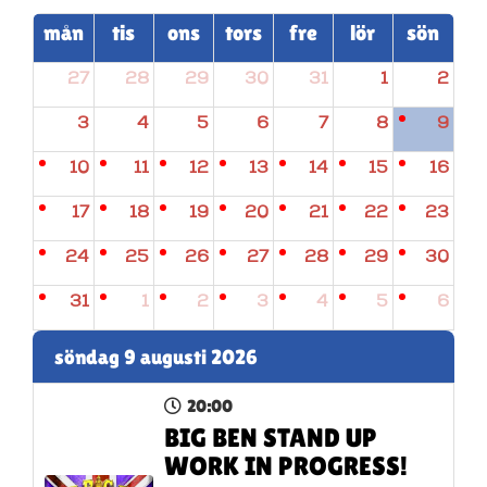
mån
tis
ons
tors
fre
lör
sön
27
28
29
30
31
1
2
3
4
5
6
7
8
9
10
11
12
13
14
15
16
17
18
19
20
21
22
23
24
25
26
27
28
29
30
31
1
2
3
4
5
6
söndag 9 augusti 2026
20:00
BIG BEN STAND UP
WORK IN PROGRESS!