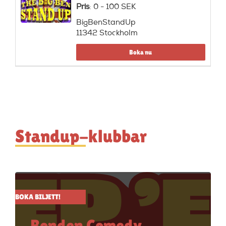
Pris
: 0 - 100 SEK
BigBenStandUp
11342 Stockholm
Boka nu
Standup-klubbar
BOKA BILJETT!
Bonden Comedy