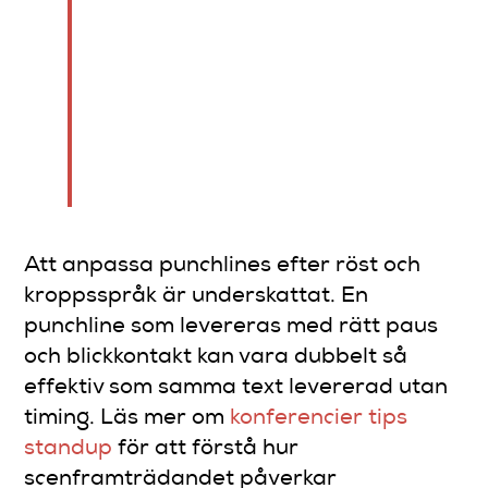
Proffstips:
Spela in dina
scen-tester med telefonen.
Du hör saker i efterhand som
du missar när du är i
stunden, både i leveransen
och i publikens reaktion.
Att anpassa punchlines efter röst och
kroppsspråk är underskattat. En
punchline som levereras med rätt paus
och blickkontakt kan vara dubbelt så
effektiv som samma text levererad utan
timing. Läs mer om
konferencier tips
standup
för att förstå hur
scenframträdandet påverkar