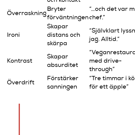
och kontakt
Bryter
“…och det var m
Överraskning
förväntningen
chef.”
Skapar
“Självklart lyss
Ironi
distans och
jag. Alltid.”
skärpa
“Veganrestaur
Skapar
Kontrast
med drive-
absurditet
through”
Förstärker
“Tre timmar i kö
Överdrift
sanningen
för ett äpple”
Proffstips:
Skriv alltid ner
premissen separat från
punchlinens. Om du inte kan