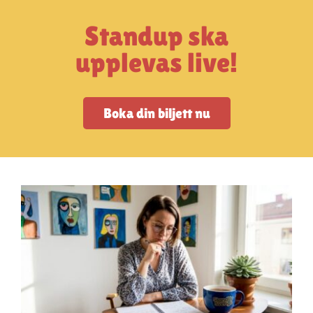
Artiklar
Standup ska
StandUpSverige PODDEN
upplevas live!
Om oss
Boka din biljett nu
Kontakta oss
Vanliga frågor
Mitt konto