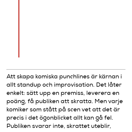
referensramar.
Genom repetition,
scenbruk och anpassning
kan alla lära sig att skriva
humor som får publiken
att skratta.
Att skapa komiska punchlines är kärnan i
allt standup och improvisation. Det låter
enkelt: sätt upp en premiss, leverera en
poäng, få publiken att skratta. Men varje
komiker som stått på scen vet att det är
precis i det ögonblicket allt kan gå fel.
Publiken svarar inte, skrattet uteblir,