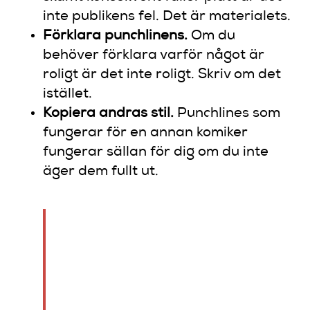
inte publikens fel. Det är materialets.
Förklara punchlinens.
Om du
behöver förklara varför något är
roligt är det inte roligt. Skriv om det
istället.
Kopiera andras stil.
Punchlines som
fungerar för en annan komiker
fungerar sällan för dig om du inte
äger dem fullt ut.
“Komikerns största utmaning
är inte ämnets mörker utan
att behålla publiken då
referensramar skiftar.” Det
är ett påstående som borde