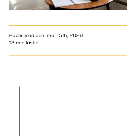
Publicerad den: maj 15th, 2026
13 min lästid
TL;DR:
Att skapa effektiva
punchlines kräver
förståelse för premissens
roll och publikens