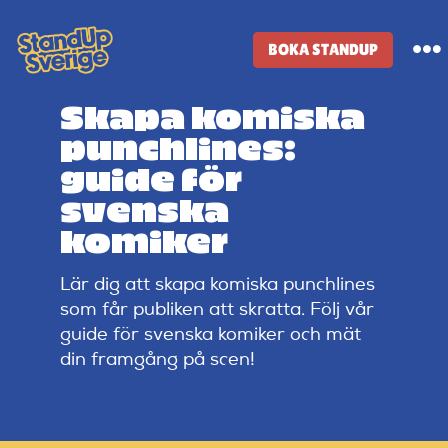
Skip
to
BOKA STANDUP
To
content
Na
Skapa komiska
Standup-butik
punchlines:
guide för
Komiker
svenska
komiker
Lineup
Lär dig att skapa komiska punchlines
som får publiken att skratta. Följ vår
Tidigare lineup
guide för svenska komiker och mät
din framgång på scen!
Klubbar