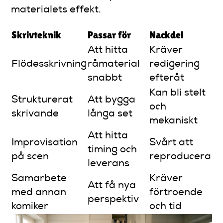
materialets effekt.
Skrivteknik
Passar för
Nackdel
Att hitta
Kräver
Flödesskrivning
råmaterial
redigering
snabbt
efteråt
Kan bli stelt
Strukturerat
Att bygga
och
skrivande
långa set
mekaniskt
Att hitta
Improvisation
Svårt att
timing och
på scen
reproducera
leverans
Samarbete
Kräver
Att få nya
med annan
förtroende
perspektiv
komiker
och tid