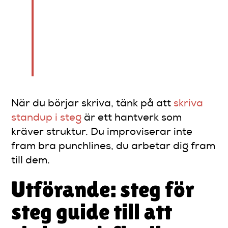
förklara premissen på en
mening är den för
komplicerad. Förenkla
premissen och punchlinens
kraft ökar automatiskt.
När du börjar skriva, tänk på att
skriva
standup i steg
är ett hantverk som
kräver struktur. Du improviserar inte
fram bra punchlines, du arbetar dig fram
till dem.
Utförande: steg för
steg guide till att