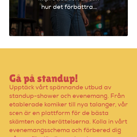
hur det förbättrar
din stand-up!
Upptäck tekniker
som stärker ditt
material och din
scenframträdande.
Gå på standup!
Upptäck vårt spännande utbud av
standup-shower och evenemang. Från
etablerade komiker till nya talanger, vår
scen är en plattform för de bästa
skämten och berättelserna. Kolla in vårt
evenemangsschema och förbered dig