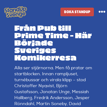
Skip
to
BOKA STANDUP
To
content
Na
Från Pub till
Standup-butik
Prime Time – Här
Började
Komiker
Sveriges
Komikerresa
Lineup
Alla ser stjärnorna. Men få pratar om
startblocken. Innan rampljuset,
Tidigare lineup
turnébussar och virala klipp – stod
Christoffer Nyqvist, Björn
Gustafsson, Jonatan Unge, Messiah
Klubbar
Hallberg, Fredrik Andersson, Jesper
Rönndahl, Martin Soneby, David