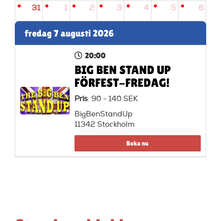
31
1
2
3
4
5
6
fredag 7 augusti 2026
20:00
BIG BEN STAND UP
FÖRFEST-FREDAG!
Pris
: 90 - 140 SEK
BigBenStandUp
11342 Stockholm
Boka nu