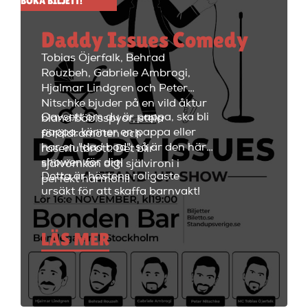
BOKA BILJETT!
med en paus i mitten på 15
minuter. Efter showen kan
Daddy Issues Comedy
kvällen fortsätta med fest i
restaurangdelen med ett stort
Tobias Öjerfalk, Behrad
utbud av fantastiska cocktails
Rouzbeh, Gabriele Ambrogi,
och fräscha drinkar.
Hjalmar Lindgren och Peter
Nitschke bjuder på en vild åktur
Oavsett om du är pappa, ska bli
bland bäbisspyor, stela
pappa, känner en pappa eller
föräldramöten och
har en "dad bod", så är den här
raseriutbrott. Det blir
showen för dig!
självömkan och självironi i
Detta är höstens roligaste
perfekt harmoni!
ursäkt för att skaffa barnvakt!
LÄS MER