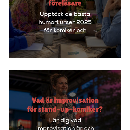
föreläsare
Upptäck de bästa
humorkurser 2025
för komiker och
föreläsare. Lär dig
tekniker och få
scenerfarenhet med
expertinstruktörer.
Vad är improvisation
för stand-up-komiker?
Lär dig vad
improvisation är och