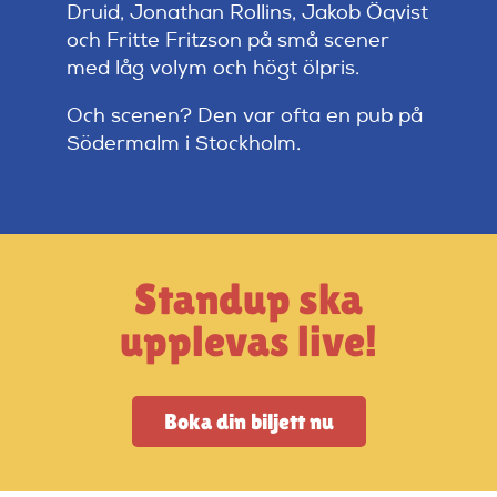
Artiklar
Druid, Jonathan Rollins, Jakob Öqvist
och Fritte Fritzson på små scener
med låg volym och högt ölpris.
StandUpSverige PODDEN
Och scenen? Den var ofta en pub på
Södermalm i Stockholm.
Om oss
Kontakta oss
Standup ska
Vanliga frågor
upplevas live!
Mitt konto
Boka din biljett nu