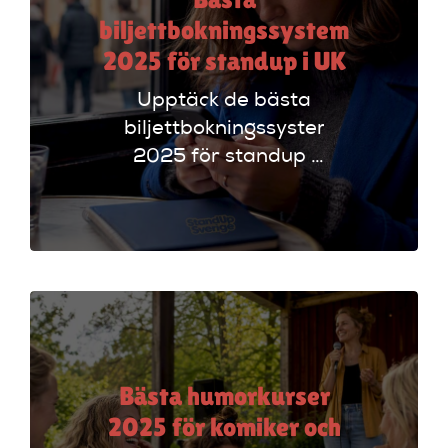
biljettbokningssystem
2025 för standup i UK
Upptäck de bästa
biljettbokningssystem
2025 för standup i
UK. Jämför
plattformar som
Ticketmaster och
Dice för att hitta
rätt alternativ!
Bästa humorkurser
2025 för komiker och