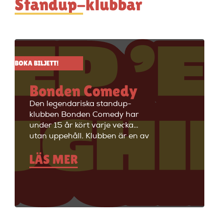
Standup-klubbar
BOKA BILJETT!
Bonden Comedy
Den legendariska standup-
klubben Bonden Comedy har
under 15 år kört varje vecka
utan uppehåll. Klubben är en av
Stockholms äldsta
LÄS MER
standupklubbar och är känd för
att ha de bästa komikerna i
Sverige på scenen. Vill du se
stand up i Stockholm så är du
välkommen till Big Ben Stand
Up där de visar stand up nästan