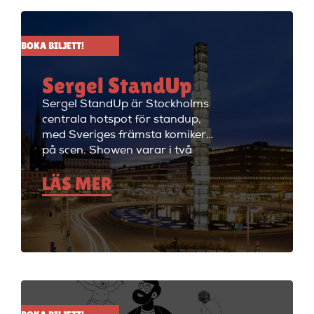
alla dagar i veckan.
BOKA BILJETT!
Sergel StandUp
Sergel StandUp är Stockholms
centrala hotspot för standup,
med Sveriges främsta komiker
på scen. Showen varar i två
timmar med en paus, och
LÄS MER
efteråt fortsätter kvällen med
cocktails i restaurangdelen.
Perfekt för en dejt eller en kväll
med vänner! Sergel StandUp är
både den perfekta förfesten och
den perfekta första dejten, eller
bara en kväll med skratt för att
ladda batterierna. Showen
håller på i ungefär två timmar