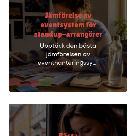
Jämförelse av
eventsystem för
standup-arrangörer
Upptäck den bästa
jämförelsen av
eventhanteringssystem
för standup-
arrangörer. Få
insikter om
funktioner som
evenemangskalender
och biljettlänkar!
Bästa