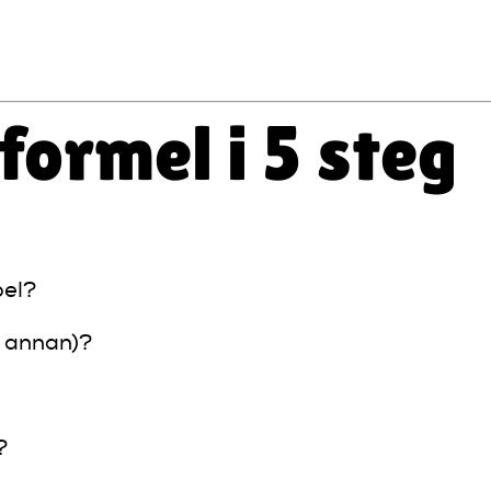
formel i 5 steg
pel?
n annan)?
?