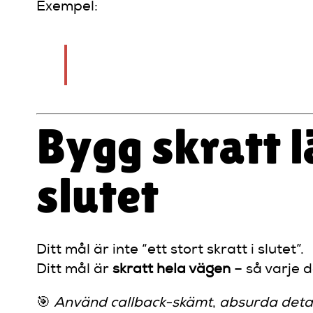
Exempel:
“Jag gick till min första yogaklass.
Bygg skratt l
slutet
Ditt mål är inte “ett stort skratt i slutet”.
Ditt mål är
skratt hela vägen
– så varje d
🎯
Använd callback-skämt
,
absurda deta