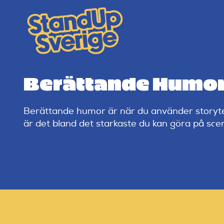
Skip
to
content
Berättande Humor 
Berättande humor är när du använder storytell
är det bland det starkaste du kan göra på scen