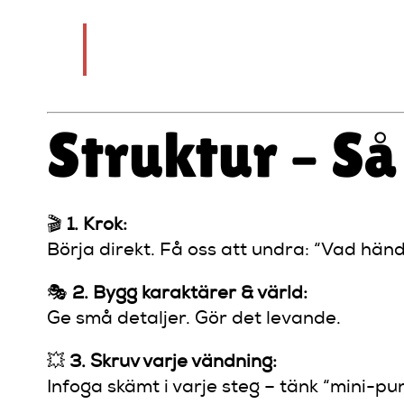
Det är inte “det var en gång…” – 
Struktur – Så
🎬
1. Krok:
Börja direkt. Få oss att undra: “Vad hän
🎭
2. Bygg karaktärer & värld:
Ge små detaljer. Gör det levande.
💥
3. Skruv varje vändning:
Infoga skämt i varje steg – tänk “mini-pu