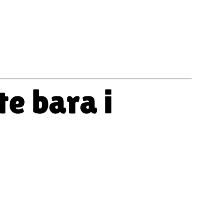
ögt. På fel sätt.”
te bara i