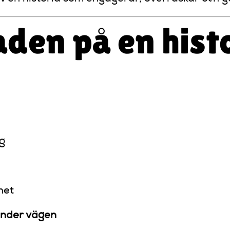
aden på en hist
ng
het
 under vägen