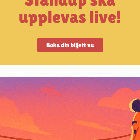
upplevas live!
Boka din biljett nu