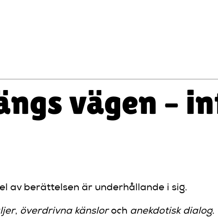
 Det började lugnt. Men sen… började jag låta. H
ängs vägen – in
el av berättelsen är underhållande i sig.
ljer
,
överdrivna känslor
och
anekdotisk dialog
.