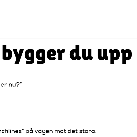
det är “du måste höra vad som hände mig…”
 bygger du upp
der nu?”
nchlines” på vägen mot det stora.