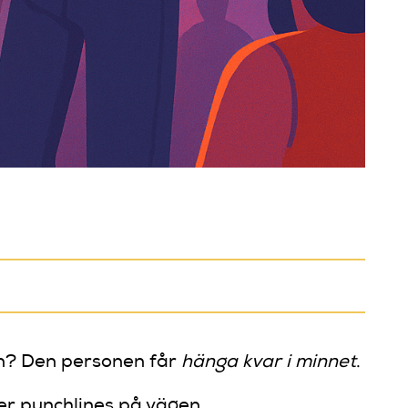
den? Den personen får
hänga kvar i minnet
.
er punchlines på vägen.