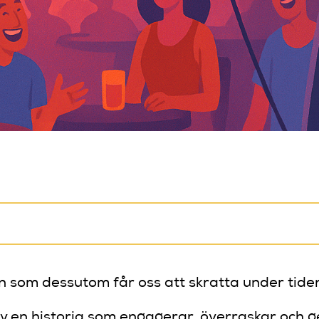
ern som dessutom får oss att skratta under ti
v en historia som engagerar, överraskar och g