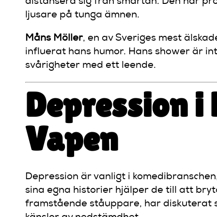
distansera sig från smärtan. Den här pro
ljusare på tunga ämnen.
Måns Möller
, en av Sveriges mest älska
influerat hans humor. Hans shower är in
svårigheter med ett leende.
Depression i
Vapen
Depression är vanligt i komedibranschen
sina egna historier hjälper de till att br
framstående ståuppare, har diskuterat 