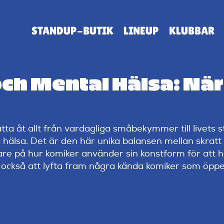
STANDUP-BUTIK
LINEUP
KLUBBAR
h Mental Hälsa: När
atta åt allt från vardagliga småbekymmer till livets
älsa. Det är den här unika balansen mellan skratt 
ärmare på hur komiker använder sin konstform för att
er också att lyfta fram några kända komiker som öpp