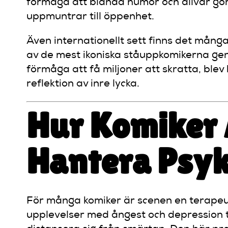
förmåga att blanda humor och allvar gör a
uppmuntrar till öppenhet.
Även internationellt sett finns det mång
av de mest ikoniska ståuppkomikerna gen
förmåga att få miljoner att skratta, blev
reflektion av inre lycka.
Hur Komiker 
Hantera Psyk
För många komiker är scenen en terapeut
upplevelser med ångest och depression till