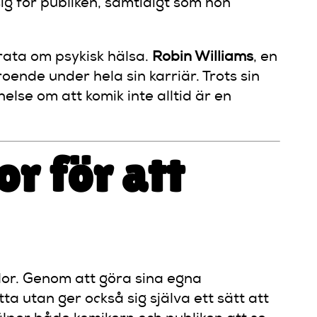
sig för publiken, samtidigt som hon
rata om psykisk hälsa.
Robin Williams
, en
nde under hela sin karriär. Trots sin
else om att komik inte alltid är en
r för att
lor. Genom att göra sina egna
ta utan ger också sig själva ett sätt att