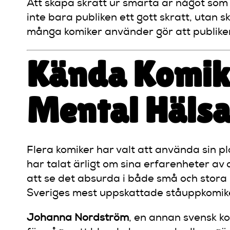
Att skapa skratt ur smärta är något so
inte bara publiken ett gott skratt, utan 
många komiker använder gör att publiken 
Kända Komik
Mental Häls
Flera komiker har valt att använda sin p
har talat ärligt om sina erfarenheter av
att se det absurda i både små och stora l
Sveriges mest uppskattade ståuppkomik
Johanna Nordström
, en annan svensk k