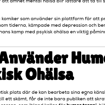
tt ämnet mental hälsa blir lättare att ta till 
a komiker som använder sin plattform för att p
om tiderna, kämpade med depression och beroe
 hans kamp med psykisk ohälsa en viktig påminn
Använder Humo
isk Ohälsa
isk plats där de kan bearbeta sina egna käns
 ett skämt, får de inte bara publiken att skrat