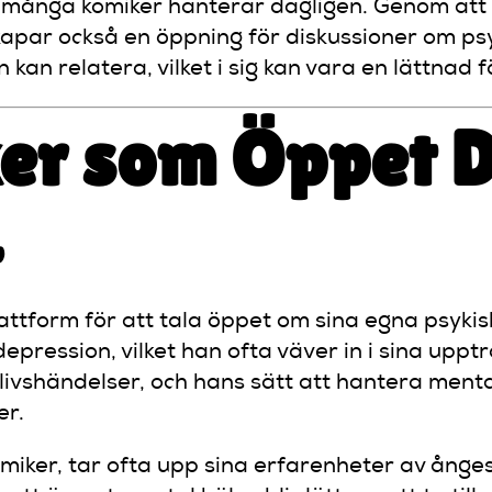
m många komiker hanterar dagligen. Genom at
skapar också en öppning för diskussioner om psy
kan relatera, vilket i sig kan vara en lättnad 
er som Öppet D
a
lattform för att tala öppet om sina egna psyki
 depression, vilket han ofta väver in i sina u
ivshändelser, och hans sätt att hantera mental
er.
omiker, tar ofta upp sina erfarenheter av ånge