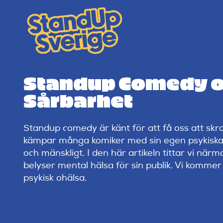
Skip
to
content
Standup Comedy oc
Sårbarhet
Standup comedy är känt för att få oss att skr
kämpar många komiker med sin egen psykiska h
och mänskligt. I den här artikeln tittar vi n
belyser mental hälsa för sin publik. Vi komm
psykisk ohälsa.