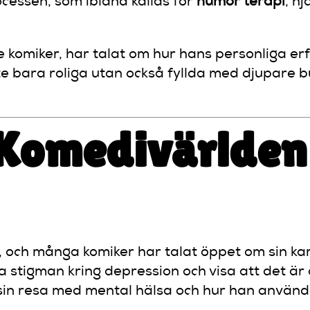
cessen, som ibland kallas för
humor terapi
, h
de komiker, har talat om hur hans personliga 
te bara roliga utan också fyllda med djupare 
 Komedivärlden
, och många komiker har talat öppet om sin k
yta stigman kring depression och visa att det är
sin resa med mental hälsa och hur han använd