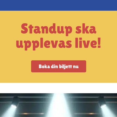
Standup ska
upplevas live!
Boka din biljett nu