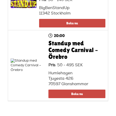
Pris
: 90 - 140 SEK
BigBenStandUp
11342 Stockholm
Boka nu
20:00
Standup med
Comedy Carnival –
Örebro
Pris
: 50 - 495 SEK
Humlehagen
Tjugesta 426
70597 Glanshammar
Boka nu