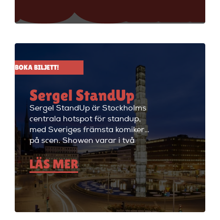
stand up i Stockholm så är du
välkommen till Big Ben Stand
Up där de visar stand up nästan
alla dagar i veckan.
BOKA BILJETT!
Sergel StandUp
Sergel StandUp är Stockholms
centrala hotspot för standup,
med Sveriges främsta komiker
på scen. Showen varar i två
timmar med en paus, och
LÄS MER
efteråt fortsätter kvällen med
cocktails i restaurangdelen.
Perfekt för en dejt eller en kväll
med vänner! Sergel StandUp är
både den perfekta förfesten och
den perfekta första dejten, eller