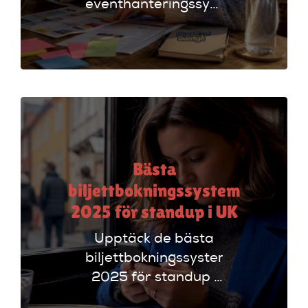
eventhanteringssystem
för standup-
arrangörer. Få
insikter om
funktioner som
evenemangskalender
och biljettlänkar!
Bästa
biljettbokningssystem
2025 för standup i UK
Upptäck de bästa
biljettbokningssystem
2025 för standup i
UK. Jämför