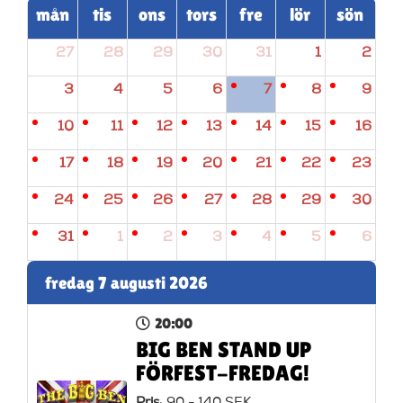
mån
tis
ons
tors
fre
lör
sön
27
28
29
30
31
1
2
3
4
5
6
7
8
9
10
11
12
13
14
15
16
17
18
19
20
21
22
23
24
25
26
27
28
29
30
31
1
2
3
4
5
6
fredag 7 augusti 2026
20:00
BIG BEN STAND UP
FÖRFEST-FREDAG!