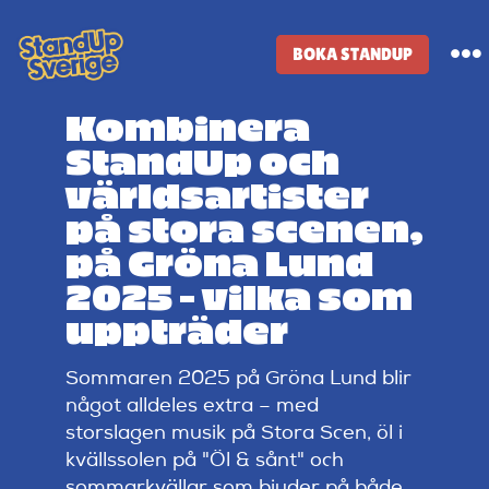
Skip
to
BOKA STANDUP
To
content
Na
Kombinera
Standup-butik
StandUp och
världsartister
Komiker
på stora scenen,
på Gröna Lund
Lineup
2025 – vilka som
uppträder
Tidigare lineup
Sommaren 2025 på Gröna Lund blir
något alldeles extra – med
Klubbar
storslagen musik på Stora Scen, öl i
kvällssolen på "Öl & sånt" och
sommarkvällar som bjuder på både