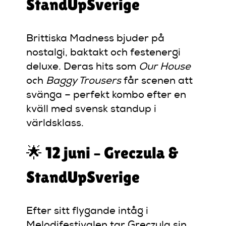
StandUpSverige
Brittiska Madness bjuder på
nostalgi, baktakt och festenergi
deluxe. Deras hits som
Our House
och
Baggy Trousers
får scenen att
svänga – perfekt kombo efter en
kväll med svensk standup i
världsklass.
🌟 12 juni – Greczula &
StandUpSverige
Efter sitt flygande intåg i
Melodifestivalen tar Greczula sin