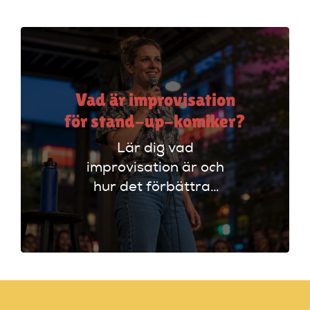
expertinstruktörer.
Vad är improvisation
för stand-up-komiker?
Lär dig vad
improvisation är och
hur det förbättrar
din stand-up!
Upptäck tekniker
som stärker ditt
material och din
scenframträdande.