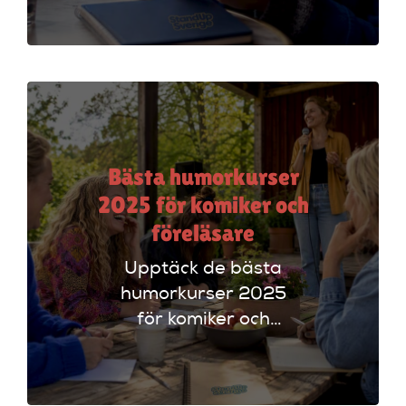
plattformar som
Ticketmaster och
Dice för att hitta
rätt alternativ!
Bästa humorkurser
2025 för komiker och
föreläsare
Upptäck de bästa
humorkurser 2025
för komiker och
föreläsare. Lär dig
tekniker och få
scenerfarenhet med