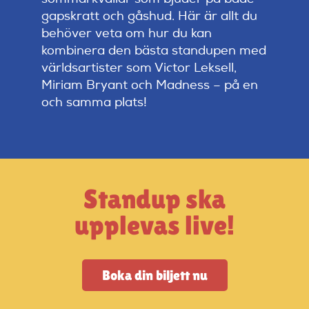
Artiklar
gapskratt och gåshud. Här är allt du
behöver veta om hur du kan
StandUpSverige PODDEN
kombinera den bästa standupen med
världsartister som Victor Leksell,
Miriam Bryant och Madness – på en
Om oss
och samma plats!
Kontakta oss
Vanliga frågor
Standup ska
upplevas live!
Mitt konto
Boka din biljett nu