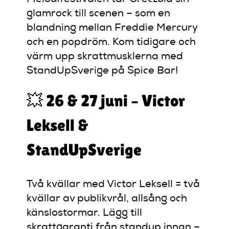
glamrock till scenen – som en
blandning mellan Freddie Mercury
och en popdröm. Kom tidigare och
värm upp skrattmusklerna med
StandUpSverige på Spice Bar!
💥 26 & 27 juni – Victor
Leksell &
StandUpSverige
Två kvällar med Victor Leksell = två
kvällar av publikvrål, allsång och
känslostormar. Lägg till
skrattgaranti från standup innan –