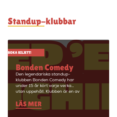
Standup-klubbar
BOKA BILJETT!
Bonden Comedy
Den legendariska standup-
klubben Bonden Comedy har
under 15 år kört varje vecka
utan uppehåll. Klubben är en av
Stockholms äldsta
LÄS MER
standupklubbar och är känd för
att ha de bästa komikerna i
Sverige på scenen. Vill du se