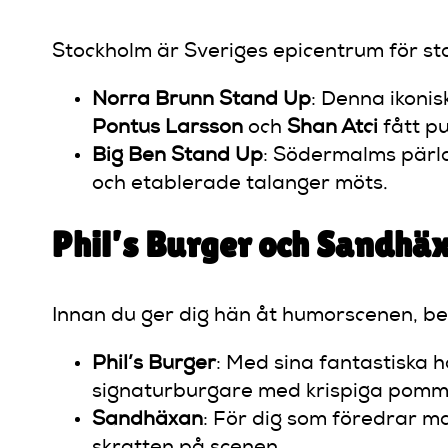
Stockholm är Sveriges epicentrum för st
Norra Brunn Stand Up
: Denna ikoni
Pontus Larsson
och
Shan Atci
fått pu
Big Ben Stand Up
: Södermalms pärl
och etablerade talanger möts.
Phil’s Burger och Sandhäx
Innan du ger dig hän åt humorscenen, beh
Phil’s Burger
: Med sina fantastiska 
signaturburgare med krispiga pommes
Sandhäxan
: För dig som föredrar m
skratten på scenen.