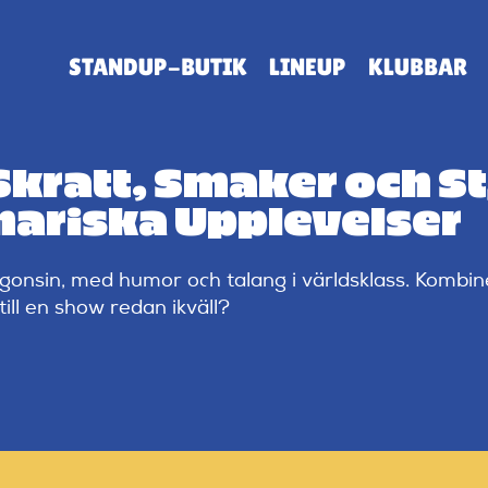
STANDUP-BUTIK
LINEUP
KLUBBAR
kratt, Smaker och Stj
inariska Upplevelser
gonsin, med humor och talang i världsklass. Kombin
till en show redan ikväll?