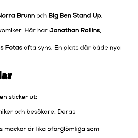
Norra Brunn
och
Big Ben Stand Up
.
 komiker. Här har
Jonathan Rollins
,
s Fotas
ofta syns. En plats där både nya
lar
n sticker ut:
miker och besökare. Deras
 mackor är lika oförglömliga som