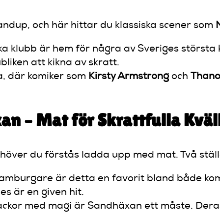
andup, och här hittar du klassiska scener som
ska klubb är hem för några av Sveriges största
bliken att kikna av skratt.
a, där komiker som
Kirsty Armstrong
och
Thano
an – Mat för Skrattfulla Kväl
över du förstås ladda upp med mat. Två ställe
hamburgare är detta en favorit bland både ko
 är en given hit.
ackor med magi är Sandhäxan ett måste. Deras