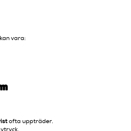
kan vara:
lm
ist
ofta uppträder.
vtryck.