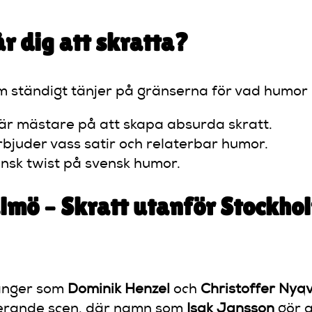
r dig att skratta?
om ständigt tänjer på gränserna för vad humor 
är mästare på att skapa absurda skratt.
bjuder vass satir och relaterbar humor.
insk twist på svensk humor.
mö – Skratt utanför Stockho
langer som
Dominik Henzel
och
Christoffer Nyqv
rerande scen, där namn som
Isak Jansson
gör a