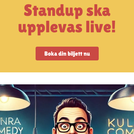
Standup ska
upplevas live!
Boka din biljett nu