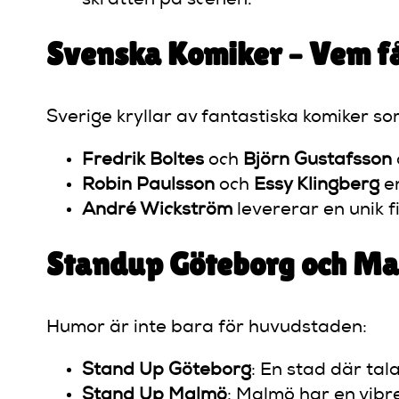
Svenska Komiker – Vem få
Sverige kryllar av fantastiska komiker s
Fredrik Boltes
och
Björn Gustafsson
Robin Paulsson
och
Essy Klingberg
er
André Wickström
levererar en unik f
Standup Göteborg och Mal
Humor är inte bara för huvudstaden:
Stand Up Göteborg
: En stad där ta
Stand Up Malmö
: Malmö har en vib