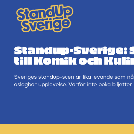
Skip
to
content
Standup-Sverige: S
till Komik och Kul
Sveriges standup-scen är lika levande som nå
oslagbar upplevelse. Varför inte boka biljetter 