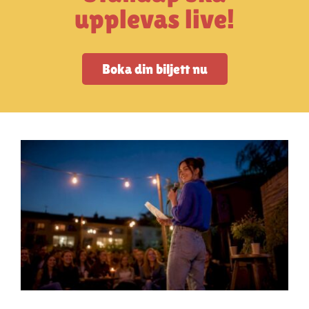
Artiklar
upplevas live!
StandUpSverige PODDEN
Boka din biljett nu
Om oss
Kontakta oss
Vanliga frågor
Mitt konto