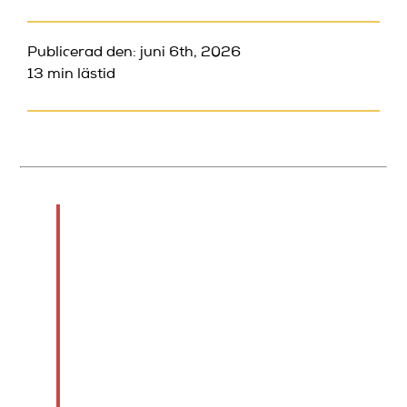
Publicerad den: juni 6th, 2026
13 min lästid
TL;DR:
En lyckad standup-debut
kräver ett kort,
strukturerat set på 3 till
5 minuter och mycket
träning. Att öva högt
minst tio gånger och