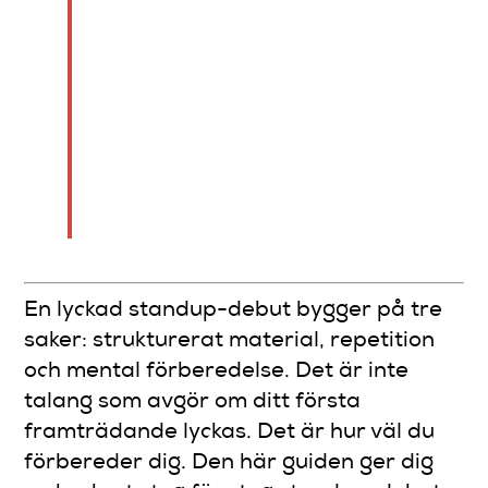
memorera öppning och
avslutning ger trygghet
på scenen. Nervositet
kan omtolkas som energi
genom andning och fokus
på en vänlig blick i
publiken.
En lyckad standup-debut bygger på tre
saker: strukturerat material, repetition
och mental förberedelse. Det är inte
talang som avgör om ditt första
framträdande lyckas. Det är hur väl du
förbereder dig. Den här guiden ger dig