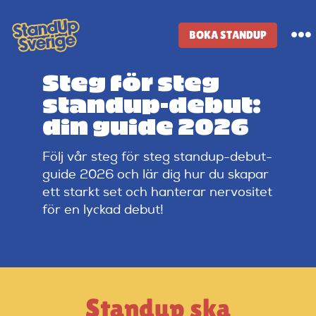
Skip
to
BOKA STANDUP
To
content
Na
Steg för steg
Standup-butik
standup-debut:
din guide 2026
Komiker
Följ vår steg för steg standup-debut-
guide 2026 och lär dig hur du skapar
Lineup
ett starkt set och hanterar nervositet
för en lyckad debut!
Tidigare lineup
Klubbar
Standup ska