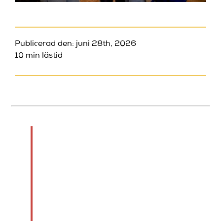
Publicerad den: juni 28th, 2026
10 min lästid
Kort sagt:
Svensk humor präglas av
ironi, självironi och
vardagsrealism som
speglar svenska
värderingar. Den