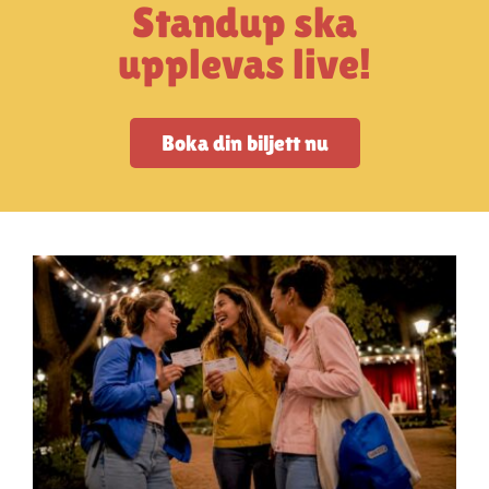
Artiklar
Standup ska
upplevas live!
StandUpSverige PODDEN
Boka din biljett nu
Om oss
Kontakta oss
Vanliga frågor
Mitt konto