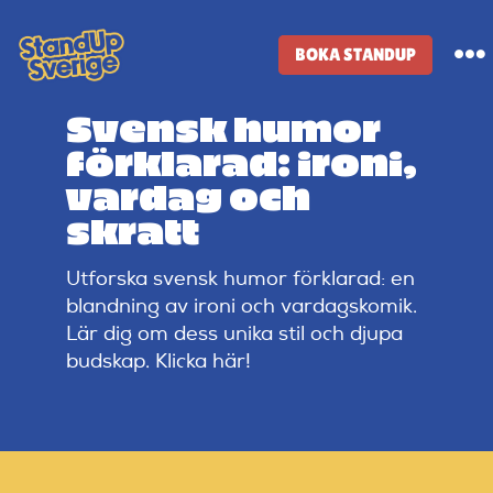
Skip
to
BOKA STANDUP
To
content
Na
Svensk humor
Standup-butik
förklarad: ironi,
vardag och
Komiker
skratt
Utforska svensk humor förklarad: en
Lineup
blandning av ironi och vardagskomik.
Lär dig om dess unika stil och djupa
Tidigare lineup
budskap. Klicka här!
Klubbar