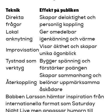
Teknik
Effekt på publiken
Direkta
Skapar delaktighet och
frågor
personlig koppling
Lokal
Ger omedelbar
anknytning
igenkänning och värme
Visar äkthet och skapar
Improvisation
unika ögonblick
Tystnad som
Bygger spänning och
verktyg
förstärker poängen
Skapar sammanhang och
Återkoppling
belönar uppmärksamma
åskådare
Babben Larsson hämtar inspiration från
internationella format som Saturday
Night Live men anpassar humorn till