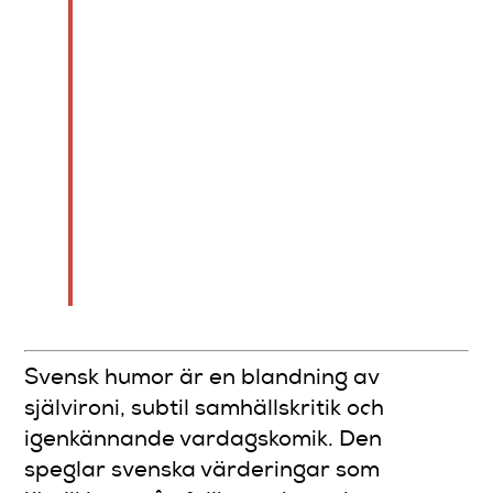
kombinerar allvar och
skämt, ofta i tystnad och
understatement, för att
skapa djup. Modern
svensk standup
utvecklades från 1980-
talet och får nu ett större
kulturellt inflytande än
någonsin.
Svensk humor är en blandning av
självironi, subtil samhällskritik och
igenkännande vardagskomik. Den
speglar svenska värderingar som