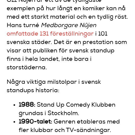
Özz Nûjen är ett av de tydligaste
exemplen på hur långt en komiker kan nå
med ett starkt material och en tydlig röst.
Hans turné
Medborgare Nûjen
omfattade 131 föreställningar
i 101
svenska städer. Det är en prestation som
visar att publiken för svensk standup
finns i hela landet, inte bara i
storstäderna.
Några viktiga milstolpar i svensk
standups historia:
1988:
Stand Up Comedy Klubben
grundas i Stockholm.
1990-talet:
Genren etableras med
fler klubbar och TV-sändningar.