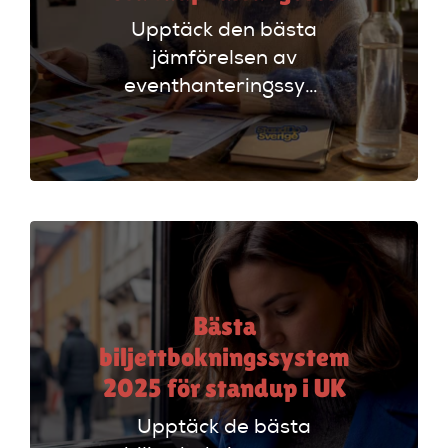
Upptäck den bästa
jämförelsen av
eventhanteringssystem
för standup-
arrangörer. Få
insikter om
funktioner som
evenemangskalender
och biljettlänkar!
Bästa
biljettbokningssystem
2025 för standup i UK
Upptäck de bästa