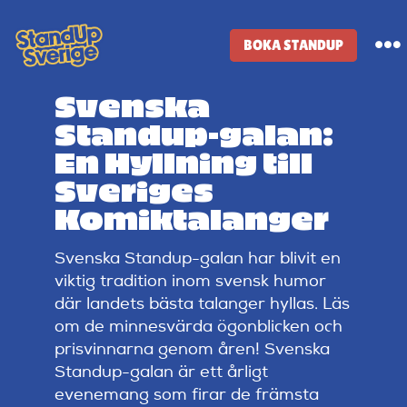
Skip
to
BOKA STANDUP
To
content
Na
Svenska
Standup-butik
Standup-galan:
En Hyllning till
Komiker
Sveriges
Komiktalanger
Lineup
Svenska Standup-galan har blivit en
viktig tradition inom svensk humor
Tidigare lineup
där landets bästa talanger hyllas. Läs
om de minnesvärda ögonblicken och
prisvinnarna genom åren! Svenska
Klubbar
Standup-galan är ett årligt
evenemang som firar de främsta