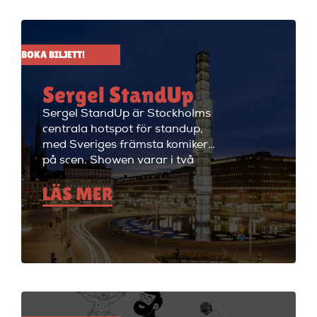
alla dagar i veckan.
BOKA BILJETT!
Sergel StandUp
Sergel StandUp är Stockholms
centrala hotspot för standup,
med Sveriges främsta komiker
på scen. Showen varar i två
timmar med en paus, och
LÄS MER
efteråt fortsätter kvällen med
cocktails i restaurangdelen.
Perfekt för en dejt eller en kväll
med vänner! Sergel StandUp är
både den perfekta förfesten och
den perfekta första dejten, eller
bara en kväll med skratt för att
ladda batterierna. Showen
håller på i ungefär två timmar