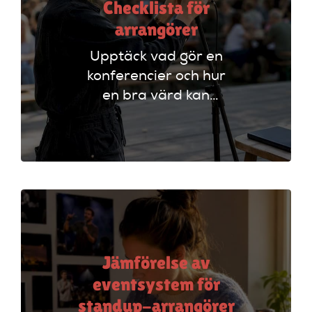
Checklista för
arrangörer
Upptäck vad gör en
konferencier och hur
en bra värd kan
lyfta ditt event. Följ
vår checklista för
att säkerställa en
lyckad
arrangemang!
Jämförelse av
eventsystem för
standup-arrangörer