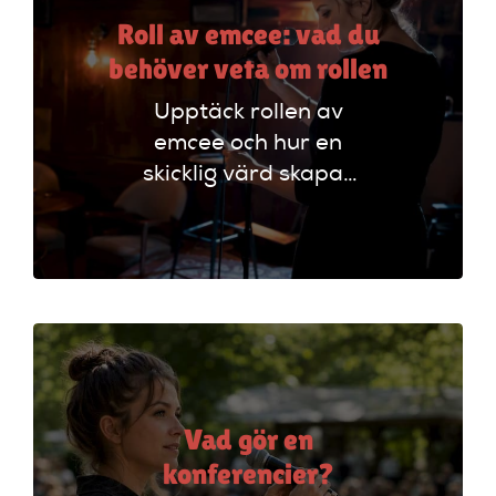
Roll av emcee: vad du
behöver veta om rollen
Upptäck rollen av
emcee och hur en
skicklig värd skapar
oförglömliga
evenemang genom
att styra
programmet och
engagera publiken.
Vad gör en
konferencier?