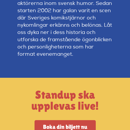
Artiklar
aktörerna inom svensk humor. Sedan
starten 2002 har galan varit en scen
där Sveriges komikstjärnor och
StandUpSverige PODDEN
nykomlingar erkänns och belönas. Låt
oss dyka ner i dess historia och
utforska de framstående ögonblicken
Om oss
och personligheterna som har
format evenemanget.
Kontakta oss
Vanliga frågor
Standup ska
Mitt konto
upplevas live!
Boka din biljett nu