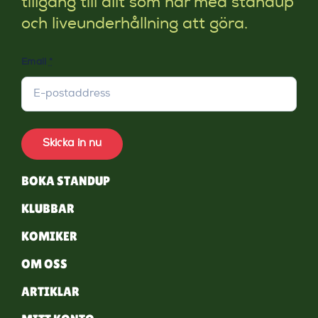
tillgång till allt som har med standup
och liveunderhållning att göra.
Email
*
Skicka in nu
BOKA STANDUP
KLUBBAR
KOMIKER
OM OSS
ARTIKLAR