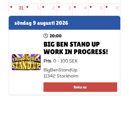
31
1
2
3
4
5
6
söndag 9 augusti 2026
20:00
BIG BEN STAND UP
WORK IN PROGRESS!
Pris
: 0 - 100 SEK
BigBenStandUp
11342 Stockholm
Boka nu