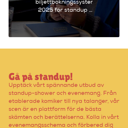
biljettbokningssystem
2025 för standup i
UK. Jämför
plattformar som
Ticketmaster och
Dice för att hitta
rätt alternativ!
Gå på standup!
Upptäck vårt spännande utbud av
standup-shower och evenemang. Från
etablerade komiker till nya talanger, vår
scen är en plattform för de bästa
skämten och berättelserna. Kolla in vårt
evenemangsschema och förbered dig