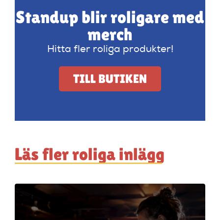
Standup blir roligare med
merch
Hitta fler roliga produkter!
TILL BUTIKEN
Läs fler roliga inlägg