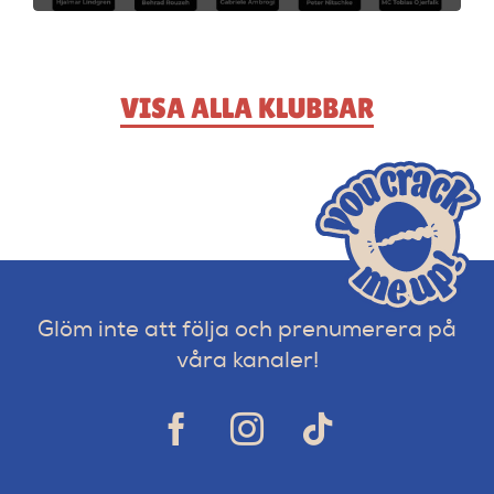
VISA ALLA KLUBBAR
Glöm inte att följa och prenumerera på
våra kanaler!