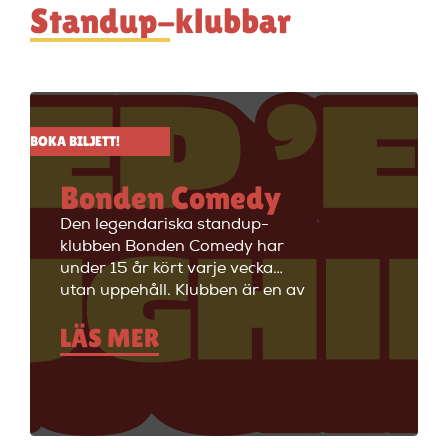
Standup-klubbar
BOKA BILJETT!
Bonden Comedy
Den legendariska standup-
klubben Bonden Comedy har
under 15 år kört varje vecka
utan uppehåll. Klubben är en av
Stockholms äldsta
LÄS MER
standupklubbar och är känd för
att ha de bästa komikerna i
Sverige på scenen. Vill du se
stand up i Stockholm så är du
välkommen till Big Ben Stand
Up där de visar stand up nästan