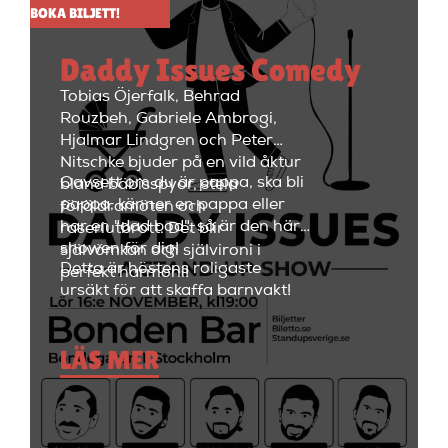
BOKA BILJETT!
med en paus i mitten på 15
minuter. Efter showen kan
Daddy Issues Comedy
kvällen fortsätta med fest i
restaurangdelen med ett stort
Tobias Öjerfalk, Behrad
utbud av fantastiska cocktails
Rouzbeh, Gabriele Ambrogi,
och fräscha drinkar.
Hjalmar Lindgren och Peter
Nitschke bjuder på en vild åktur
Oavsett om du är pappa, ska bli
bland bäbisspyor, stela
pappa, känner en pappa eller
föräldramöten och
har en "dad bod", så är den här
raseriutbrott. Det blir
showen för dig!
självömkan och självironi i
Detta är höstens roligaste
perfekt harmoni!
ursäkt för att skaffa barnvakt!
LÄS MER