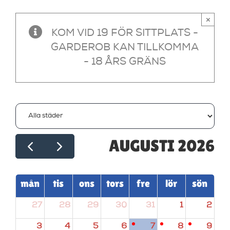
×
KOM VID 19 FÖR SITTPLATS -
GARDEROB KAN TILLKOMMA
- 18 ÅRS GRÄNS
AUGUSTI 2026
mån
tis
ons
tors
fre
lör
sön
27
28
29
30
31
1
2
3
4
5
6
7
8
9