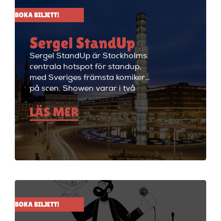
BOKA BILJETT!
Sergel StandUp
Sergel StandUp är Stockholms
centrala hotspot för standup,
med Sveriges främsta komiker
på scen. Showen varar i två
timmar med en paus, och
LÄS MER
efteråt fortsätter kvällen med
cocktails i restaurangdelen.
Perfekt för en dejt eller en kväll
med vänner! Sergel StandUp är
både den perfekta förfesten och
den perfekta första dejten, eller
bara en kväll med skratt för att
ladda batterierna. Showen
håller på i ungefär två timmar
BOKA BILJETT!
med en paus i mitten på 15
minuter. Efter showen kan