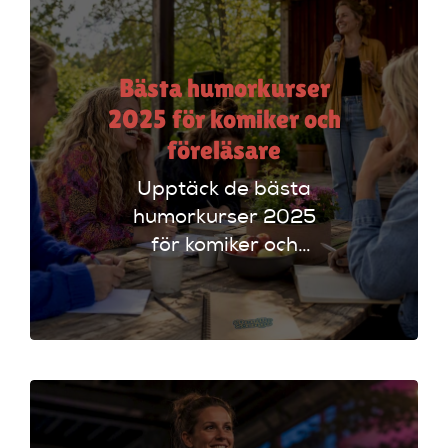
Bästa humorkurser
2025 för komiker och
föreläsare
Upptäck de bästa
humorkurser 2025
för komiker och
föreläsare. Lär dig
tekniker och få
scenerfarenhet med
expertinstruktörer.