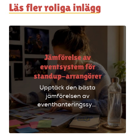
Läs fler roliga inlägg
Jämförelse av
eventsystem för
standup-arrangörer
Upptäck den bästa
jämförelsen av
eventhanteringssystem
för standup-
arrangörer. Få
insikter om