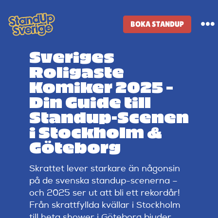
Skip
to
BOKA STANDUP
To
content
Na
Sveriges
Standup-butik
Roligaste
Komiker 2025 –
Komiker
Din Guide till
Standup-Scenen
Lineup
i Stockholm &
Göteborg
Tidigare lineup
Skrattet lever starkare än någonsin
på de svenska standup-scenerna –
Klubbar
och 2025 ser ut att bli ett rekordår!
Från skrattfyllda kvällar i Stockholm
till heta shower i Göteborg bjuder