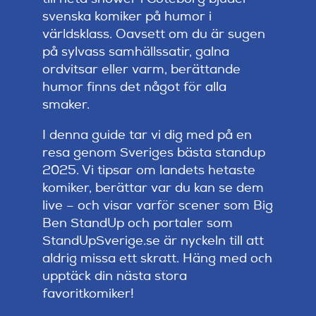
Artiklar
svenska komiker på humor i
världsklass. Oavsett om du är sugen
StandUpSverige PODDEN
på sylvass samhällssatir, galna
ordvitsar eller varm, berättande
humor finns det något för alla
Om oss
smaker.
I denna guide tar vi dig med på en
Kontakta oss
resa genom Sveriges bästa standup
2025. Vi tipsar om landets hetaste
komiker, berättar var du kan se dem
Vanliga frågor
live – och visar varför scener som Big
Ben StandUp och portaler som
Mitt konto
StandUpSverige.se är nyckeln till att
aldrig missa ett skratt. Häng med och
upptäck din nästa stora
favoritkomiker!