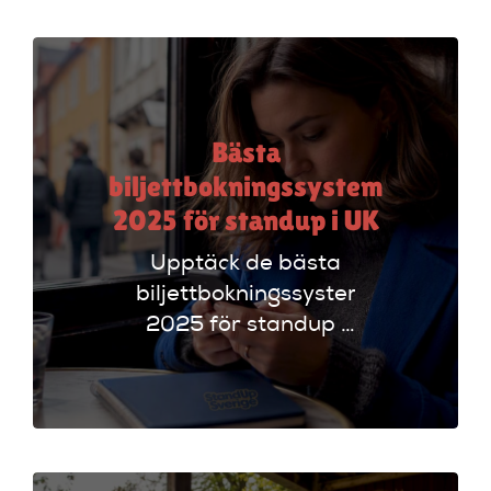
funktioner som
evenemangskalender
och biljettlänkar!
Bästa
biljettbokningssystem
2025 för standup i UK
Upptäck de bästa
biljettbokningssystem
2025 för standup i
UK. Jämför
plattformar som
Ticketmaster och
Dice för att hitta
rätt alternativ!