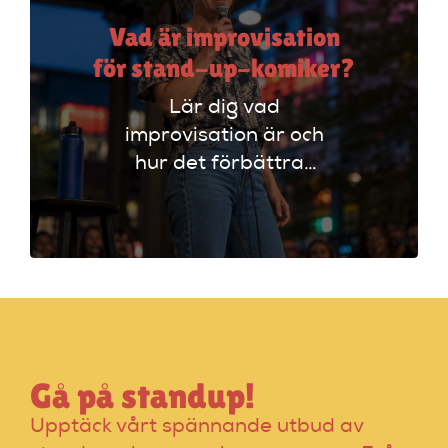
Vad är improvisation
för stand-up-komiker?
Lär dig vad
improvisation är och
hur det förbättrar
din stand-up!
Upptäck tekniker
som stärker ditt
material och din
scenframträdande.
Gå på standup!
Upptäck vårt spännande utbud av