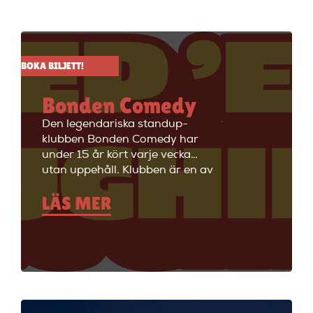
BOKA BILJETT!
Bonden Comedy
Den legendariska standup-
klubben Bonden Comedy har
under 15 år kört varje vecka
utan uppehåll. Klubben är en av
Stockholms äldsta
LÄS MER
standupklubbar och är känd för
att ha de bästa komikerna i
Sverige på scenen. Vill du se
stand up i Stockholm så är du
välkommen till Big Ben Stand
Up där de visar stand up nästan
alla dagar i veckan.