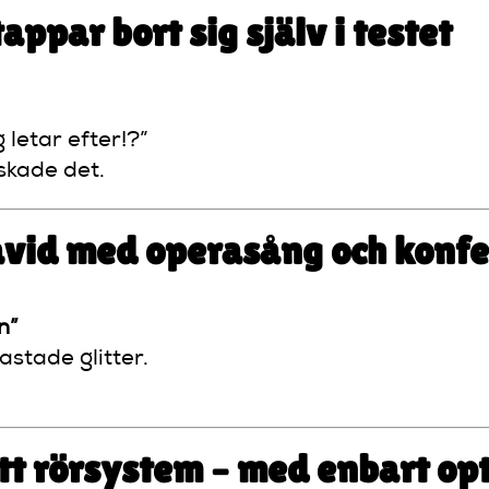
ppar bort sig själv i testet
 letar efter!?”
lskade det.
avid med operasång och konfe
n”
astade glitter.
ett rörsystem – med enbart o