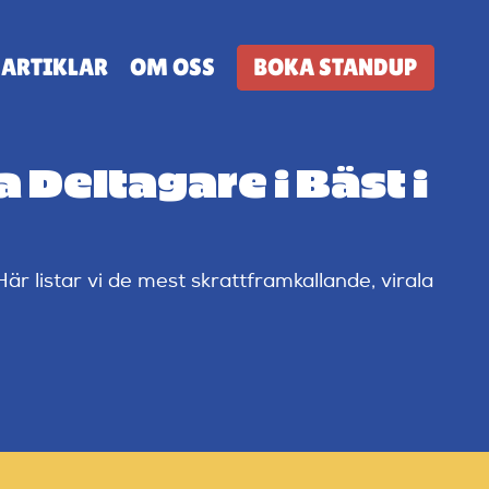
ARTIKLAR
OM OSS
BOKA STANDUP
Deltagare i Bäst i
är listar vi de mest skrattframkallande, virala