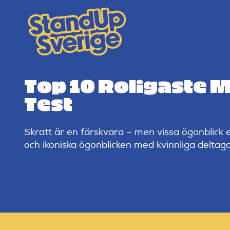
Skip
to
content
Top 10 Roligaste M
Test
Skratt är en färskvara – men vissa ögonblick e
och ikoniska ögonblicken med kvinnliga deltagar