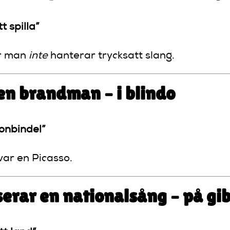
t spilla”
ur man
inte
hanterar trycksatt slang.
 en brandman – i blindo
onbindel”
ar en Picasso.
serar en nationalsång – på gi