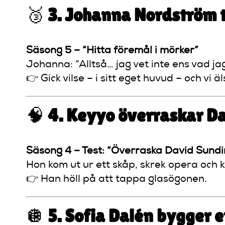
🥉
3. Johanna Nordström ta
Säsong 5 – “Hitta föremål i mörker”
Johanna: “Alltså… jag vet inte ens vad jag
👉 Gick vilse – i sitt eget huvud – och vi ä
🧠
4. Keyyo överraskar D
Säsong 4 – Test: “Överraska David Sundi
Hon kom ut ur ett skåp, skrek opera och k
👉 Han höll på att tappa glasögonen.
🪩
5. Sofia Dalén bygger 