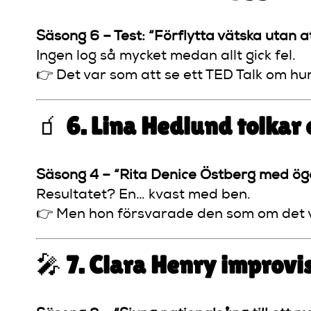
Säsong 6 – Test: “Förflytta vätska utan at
Ingen log så mycket medan allt gick fel.
👉 Det var som att se ett TED Talk om h
🧃
6. Lina Hedlund tolkar
Säsong 4 – “Rita Denice Östberg med ög
Resultatet? En… kvast med ben.
👉 Men hon försvarade den som om det v
🎤
7. Clara Henry improvi