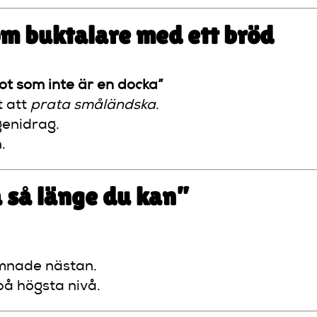
om buktalare med ett bröd
ot som inte är en docka”
t att
prata småländska
.
genidrag.
.
a så länge du kan”
omnade nästan.
på högsta nivå.