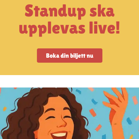
Standup ska
upplevas live!
Boka din biljett nu