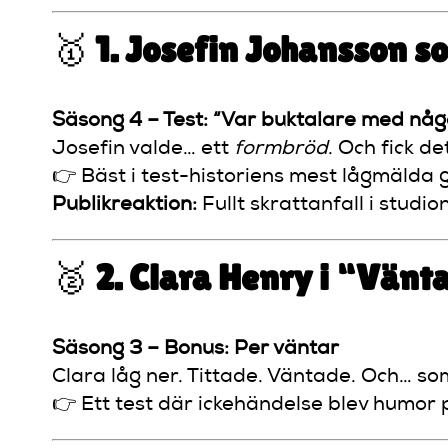
🥇
1. Josefin Johansson s
Säsong 4 – Test: “Var buktalare med någ
Josefin valde… ett
formbröd
. Och fick de
👉 Bäst i test-historiens mest lågmälda 
Publikreaktion:
Fullt skrattanfall i studion
🥈
2. Clara Henry i “Vänt
Säsong 3 – Bonus: Per väntar
Clara låg ner. Tittade. Väntade. Och… s
👉 Ett test där ickehändelse blev humor 