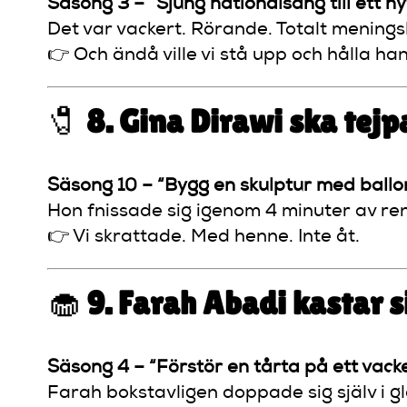
Säsong 3 – “Sjung nationalsång till ett ny
Det var vackert. Rörande. Totalt meningsl
👉 Och ändå ville vi stå upp och hålla ha
🧷
8. Gina Dirawi ska tejp
Säsong 10 – “Bygg en skulptur med ballo
Hon fnissade sig igenom 4 minuter av ren
👉 Vi skrattade. Med henne. Inte åt.
🧁
9. Farah Abadi kastar si
Säsong 4 – “Förstör en tårta på ett vacke
Farah bokstavligen doppade sig själv i gl