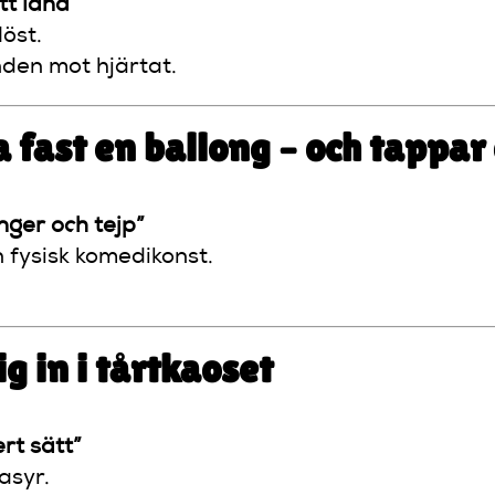
tt land”
öst.
nden mot hjärtat.
a fast en ballong – och tappa
nger och tejp”
 fysisk komedikonst.
g in i tårtkaoset
rt sätt”
asyr.