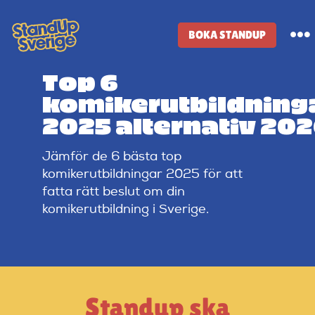
Skip
to
BOKA STANDUP
To
content
Na
Top 6
Standup-butik
komikerutbildning
2025 alternativ 20
Komiker
Jämför de 6 bästa top
komikerutbildningar 2025 för att
Lineup
fatta rätt beslut om din
komikerutbildning i Sverige.
Tidigare lineup
Klubbar
Standup ska