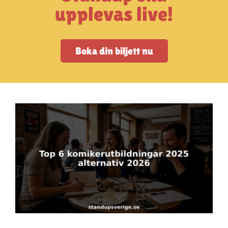
Artiklar
upplevas live!
StandUpSverige PODDEN
Boka din biljett nu
Om oss
Kontakta oss
Vanliga frågor
Mitt konto