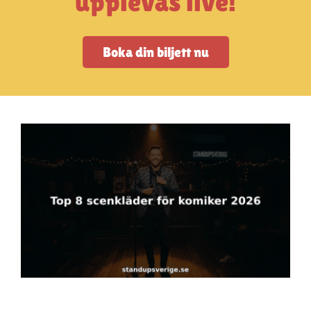
upplevas live!
Artiklar
StandUpSverige PODDEN
Boka din biljett nu
Om oss
Kontakta oss
Vanliga frågor
Mitt konto