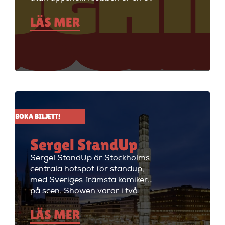
Stockholms äldsta
LÄS MER
standupklubbar och är känd för
att ha de bästa komikerna i
Sverige på scenen. Vill du se
stand up i Stockholm så är du
välkommen till Big Ben Stand
Up där de visar stand up nästan
alla dagar i veckan.
BOKA BILJETT!
Sergel StandUp
Sergel StandUp är Stockholms
centrala hotspot för standup,
med Sveriges främsta komiker
på scen. Showen varar i två
timmar med en paus, och
LÄS MER
efteråt fortsätter kvällen med
cocktails i restaurangdelen.