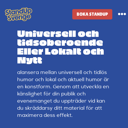
Skip
to
BOKA STANDUP
To
content
Na
Universell och
Standup-butik
tidsoberoende
Eller Lokalt och
Komiker
Nytt
alansera mellan universell och tidlös
Lineup
humor och lokal och aktuell humor är
en konstform. Genom att utveckla en
Tidigare lineup
känslighet för din publik och
evenemanget du uppträder vid kan
du skräddarsy ditt material för att
Klubbar
maximera dess effekt.