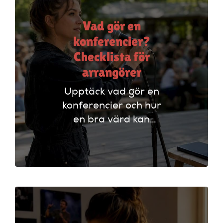
Vad gör en
konferencier?
Checklista för
arrangörer
Upptäck vad gör en
konferencier och hur
en bra värd kan
lyfta ditt event. Följ
vår checklista för
att säkerställa en
lyckad
arrangemang!