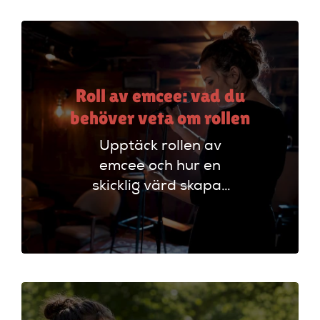
och skriva effektivt.
Roll av emcee: vad du
behöver veta om rollen
Upptäck rollen av
emcee och hur en
skicklig värd skapar
oförglömliga
evenemang genom
att styra
programmet och
engagera publiken.