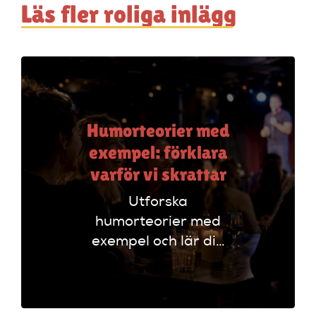
Läs fler roliga inlägg
Humorteorier med
exempel: förklara
varför vi skrattar
Utforska
humorteorier med
exempel och lär dig
varför vi skrattar.
Förstå olika sätt att
analysera humor