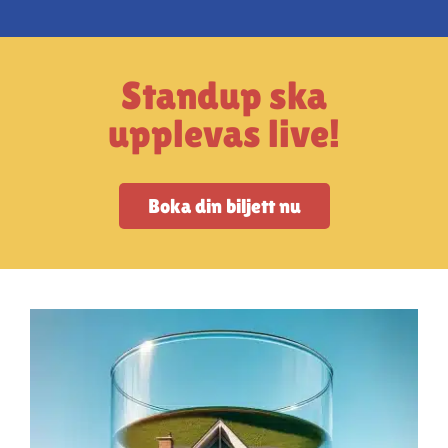
Artiklar
StandUpSverige PODDEN
Standup ska
upplevas live!
Om oss
Boka din biljett nu
Kontakta oss
Vanliga frågor
Mitt konto