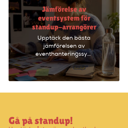
Jämförelse av
eventsystem för
standup-arrangörer
Upptäck den bästa
jämförelsen av
eventhanteringssystem
för standup-
arrangörer. Få
insikter om
funktioner som
evenemangskalender
och biljettlänkar!
Gå på standup!