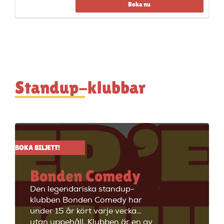
Boka nu
Standup-klubbar
BOKA BILJETT!
Bonden Comedy
Den legendariska standup-
klubben Bonden Comedy har
under 15 år kört varje vecka
utan uppehåll. Klubben är en av