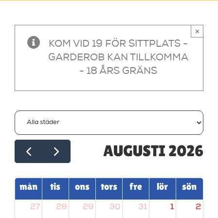
×
KOM VID 19 FÖR SITTPLATS -
GARDEROB KAN TILLKOMMA
- 18 ÅRS GRÄNS
AUGUSTI 2026
mån
tis
ons
tors
fre
lör
sön
27
28
29
30
31
1
2