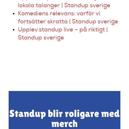
lokala talanger | Standup sverige
Komediens relevans: varför vi
fortsätter skratta | Standup sverige
Upplev standup live – på riktigt |
Standup sverige
Standup blir roligare med
merch