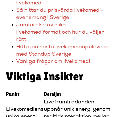
livekomedi
Så hittar du prisvärda livekomedi-
evenemang i Sverige
Jämförelse av olika
livekomediformat och hur du väljer
rätt
Hitta din nästa livekomediupplevelse
med Standup Sverige
Vanliga frågor om livekomedi
Viktiga Insikter
Punkt
Detaljer
Liveframträdanden
Livekomediens
uppnår unik energi genom
unika energi
realtidsinteraktion mellan