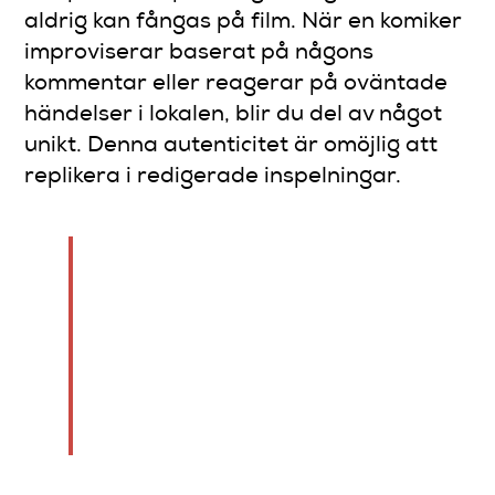
aldrig kan fångas på film. När en komiker
improviserar baserat på någons
kommentar eller reagerar på oväntade
händelser i lokalen, blir du del av något
unikt. Denna autenticitet är omöjlig att
replikera i redigerade inspelningar.
“Den elektriska energin i
rummet när alla skrattar
samtidigt är något du måste
uppleva själv. Det finns ingen
pausknapp, ingen återspola,
bara här och nu.”