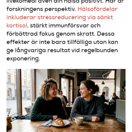
livekomedi även din hälsa positivt. Här är
forskningens perspektiv.
Hälsofördelar
inkluderar stressreducering via sänkt
kortisol
, stärkt immunförsvar och
förbättrad fokus genom skratt. Dessa
effekter är inte bara tillfälliga utan kan
ge långvariga resultat vid regelbunden
exponering.