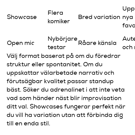
Upp
Flera
Showcase
Bred variation
nya
komiker
favo
Nybörjare
Aute
Open mic
Råare känsla
testar
och
Välj format baserat på om du föredrar
struktur eller spontanitet. Om du
uppskattar välarbetade narrativ och
förutsägbar kvalitet passar standup
bäst. Söker du adrenalinet i att inte veta
vad som händer näst blir improvisation
ditt val. Showcases fungerar perfekt när
du vill ha variation utan att förbinda dig
till en enda stil.