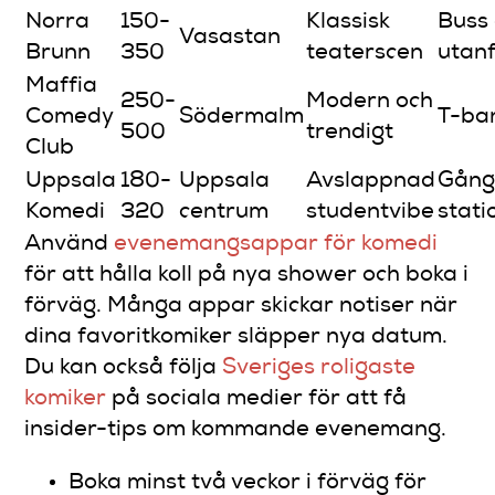
Norra
150-
Klassisk
Buss 
Vasastan
Brunn
350
teaterscen
utan
Maffia
250-
Modern och
Comedy
Södermalm
T-ba
500
trendigt
Club
Uppsala
180-
Uppsala
Avslappnad
Gång
Komedi
320
centrum
studentvibe
stati
Använd
evenemangsappar för komedi
för att hålla koll på nya shower och boka i
förväg. Många appar skickar notiser när
dina favoritkomiker släpper nya datum.
Du kan också följa
Sveriges roligaste
komiker
på sociala medier för att få
insider-tips om kommande evenemang.
Boka minst två veckor i förväg för