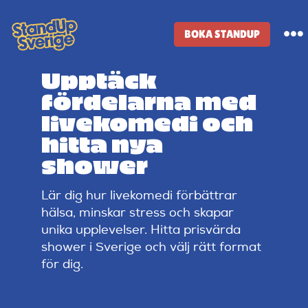
Skip
to
BOKA STANDUP
To
content
Na
Upptäck
Standup-butik
fördelarna med
livekomedi och
Komiker
hitta nya
shower
Lineup
Lär dig hur livekomedi förbättrar
hälsa, minskar stress och skapar
Tidigare lineup
unika upplevelser. Hitta prisvärda
shower i Sverige och välj rätt format
för dig.
Klubbar