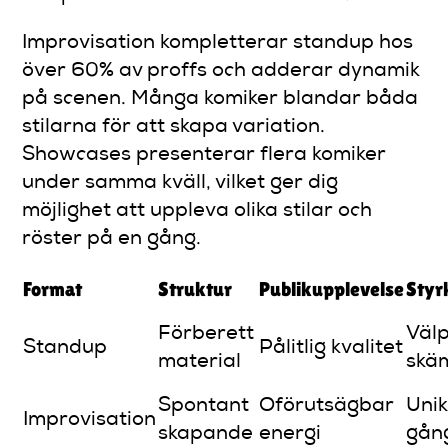
Improvisation kompletterar standup hos
över 60% av proffs och adderar dynamik
på scenen. Många komiker blandar båda
stilarna för att skapa variation.
Showcases presenterar flera komiker
under samma kväll, vilket ger dig
möjlighet att uppleva olika stilar och
röster på en gång.
Format
Struktur
Publikupplevelse
Styr
Förberett
Väl
Standup
Pålitlig kvalitet
material
skä
Spontant
Oförutsägbar
Unik
Improvisation
skapande
energi
gån