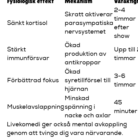
Fysiologisk effekt
Mekanism
Varaktig
2-4
Skratt aktiverar
timmar
Sänkt kortisol
parasympatiska
efter
nervsystemet
show
Ökad
Stärkt
Upp till
produktion av
immunförsvar
timmar
antikroppar
Ökad
3-6
Förbättrad fokus
syretillförsel till
timmar
hjärnan
Minskad
45
Muskelavslappning
spänning i
minuter
nacke och axlar
Livekomedi ger också mental avkoppling
genom att tvinga dig vara närvarande.