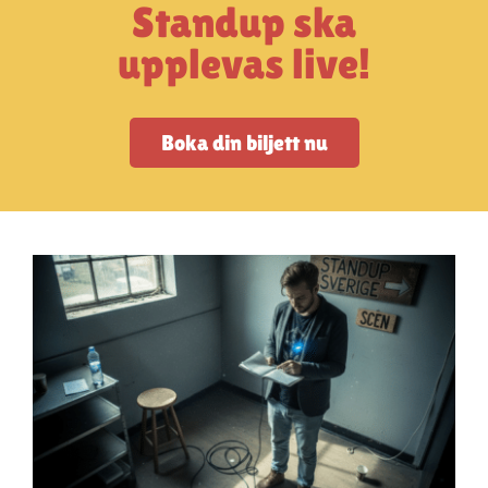
Artiklar
Standup ska
upplevas live!
StandUpSverige PODDEN
Boka din biljett nu
Om oss
Kontakta oss
Vanliga frågor
Mitt konto