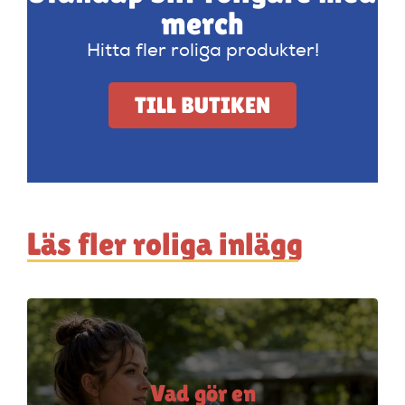
merch
Hitta fler roliga produkter!
TILL BUTIKEN
Läs fler roliga inlägg
Vad gör en