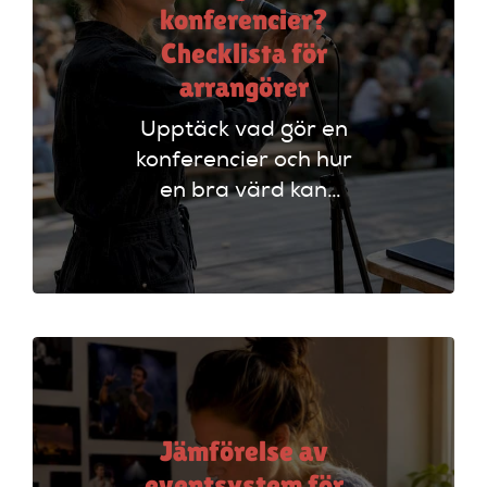
konferencier?
Checklista för
arrangörer
Upptäck vad gör en
konferencier och hur
en bra värd kan
lyfta ditt event. Följ
vår checklista för
att säkerställa en
lyckad
arrangemang!
Jämförelse av
eventsystem för