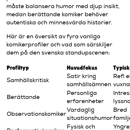
måste balansera humor med djup insikt,
medan berättande komiker behöver
autentiska och minnesvärda historier.
Här är en översikt av fyra vanliga
komikerprofiler och vad som särskiljer
dem på den svenska standupscenen:
Profiltyp
Huvudfokus
Typisk
Satir kring
Refl 
Samhällskritisk
samhällsämnen
vuxn
Personliga
Intre
Berättande
erfarenheter
lyssn
Vardaglig
Bred
Observationskomiker
situationshumor
familj
Fysisk och
Yngre