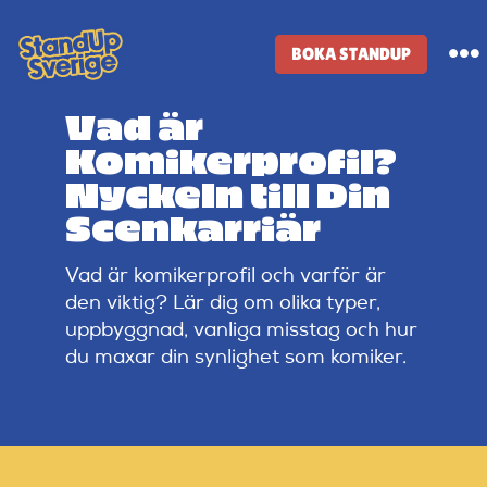
Skip
to
BOKA STANDUP
To
content
Na
Vad är
Standup-butik
Komikerprofil?
Nyckeln till Din
Komiker
Scenkarriär
Vad är komikerprofil och varför är
Lineup
den viktig? Lär dig om olika typer,
uppbyggnad, vanliga misstag och hur
Tidigare lineup
du maxar din synlighet som komiker.
Klubbar