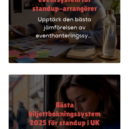
standup-arrangörer
Upptäck den bästa
jämförelsen av
eventhanteringssystem
för standup-
arrangörer. Få
insikter om
funktioner som
evenemangskalender
och biljettlänkar!
Bästa
biljettbokningssystem
2025 för standup i UK