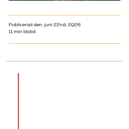
Publicerad den: juni 22nd, 2026
11 min lästid
Kort sagt:
En headline act är den
mest framträdande
artisten eller komikern i
en föreställning och
avslutar ofta