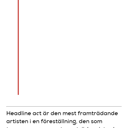
evenemanget. Termen
har anor från 1890-talet
och används inom olika
underhållningsformer för
att markera det allra
största dragplåstret.
Valet av headliner
påverkar
biljettförsäljning,
marknadsföring och
kvällens totala energi.
Headline act är den mest framträdande
artisten i en föreställning, den som