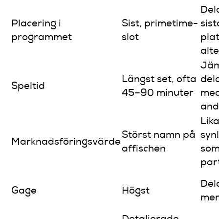
Del
Placering i
Sist, primetime-
sist
programmet
slot
pla
alt
Jä
Längst set, ofta
del
Speltid
45–90 minuter
med
and
Lika
Störst namn på
syn
Marknadsföringsvärde
affischen
so
par
Del
Gage
Högst
men