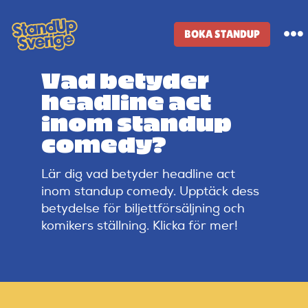
Skip
to
BOKA STANDUP
To
content
Na
Vad betyder
Standup-butik
headline act
inom standup
Komiker
comedy?
Lär dig vad betyder headline act
Lineup
inom standup comedy. Upptäck dess
betydelse för biljettförsäljning och
Tidigare lineup
komikers ställning. Klicka för mer!
Klubbar