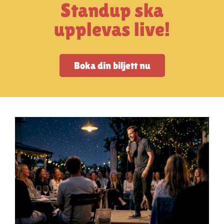
Artiklar
Standup ska
upplevas live!
StandUpSverige PODDEN
Boka din biljett nu
Om oss
Kontakta oss
Vanliga frågor
Mitt konto