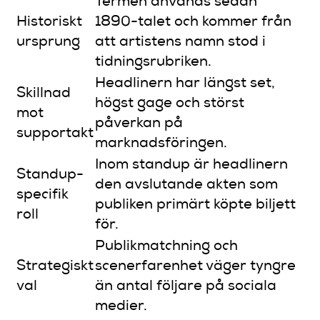
Termen används sedan
Historiskt
1890-talet och kommer från
ursprung
att artistens namn stod i
tidningsrubriken.
Headlinern har längst set,
Skillnad
högst gage och störst
mot
påverkan på
supportakt
marknadsföringen.
Inom standup är headlinern
Standup-
den avslutande akten som
specifik
publiken primärt köpte biljett
roll
för.
Publikmatchning och
Strategiskt
scenerfarenhet väger tyngre
val
än antal följare på sociala
medier.