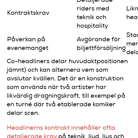
Detaljerade
riders med
Lik
Kontraktskrav
teknik och
hea
hospitality
Sta
Påverkan på
Avgörande för
me
evenemanget
biljettförsäljning
del
Co-headliners delar huvudaktpositionen
jämnt) och kan alternera vem som
avslutar kvällen. Det är en konstruktion
som används när två artister har
likvärdig dragningskraft, till exempel på
en turné där två etablerade komiker
delar scen.
Headlinerns kontrakt innehåller ofta
detaljerade krav
på teknik, ljud, ljus och