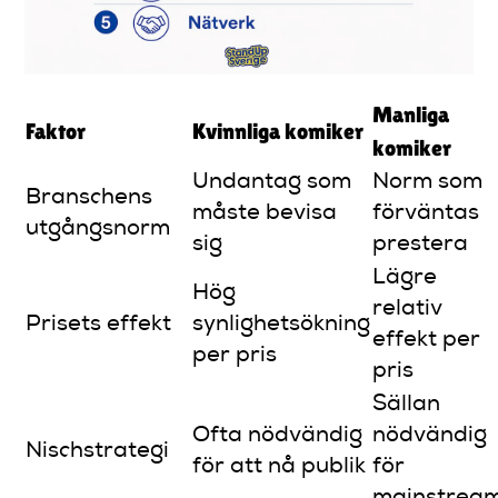
Manliga
Faktor
Kvinnliga komiker
komiker
Undantag som
Norm som
Branschens
måste bevisa
förväntas
utgångsnorm
sig
prestera
Lägre
Hög
relativ
Prisets effekt
synlighetsökning
effekt per
per pris
pris
Sällan
Ofta nödvändig
nödvändig
Nischstrategi
för att nå publik
för