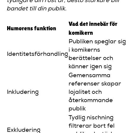
tydligare din röst är, desto starkare blir
bandet till din publik.
Vad det innebär för
Humorens funktion
komikern
Publiken speglar sig
i komikerns
Identitetsförhandling
berättelser och
känner igen sig
Gemensamma
referenser skapar
Inkludering
lojalitet och
återkommande
publik
Tydlig nischning
filtrerar bort fel
Exkludering