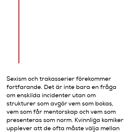
“Jag vill skapa ett tryggt rum
där tjejer kan garva
tillsammans.” Det är Kirsty
Armstrongs svar på en
bransch som länge utgick
från att humor var ett
manligt territorium.
Sexism och trakasserier förekommer
fortfarande. Det är inte bara en fråga
om enskilda incidenter utan om
strukturer som avgör vem som bokas,
vem som får mentorskap och vem som
presenteras som norm. Kvinnliga komiker
upplever att de ofta måste välja mellan