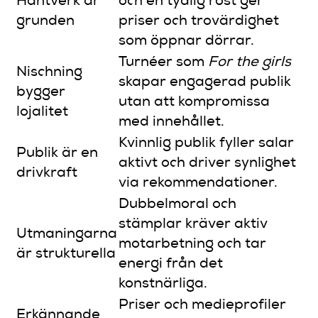
Hantverk är
och en tydlig röst ger
grunden
priser och trovärdighet
som öppnar dörrar.
Turnéer som
For the girls
Nischning
skapar engagerad publik
bygger
utan att kompromissa
lojalitet
med innehållet.
Kvinnlig publik fyller salar
Publik är en
aktivt och driver synlighet
drivkraft
via rekommendationer.
Dubbelmoral och
stämplar kräver aktiv
Utmaningarna
motarbetning och tar
är strukturella
energi från det
konstnärliga.
Priser och medieprofiler
Erkännande