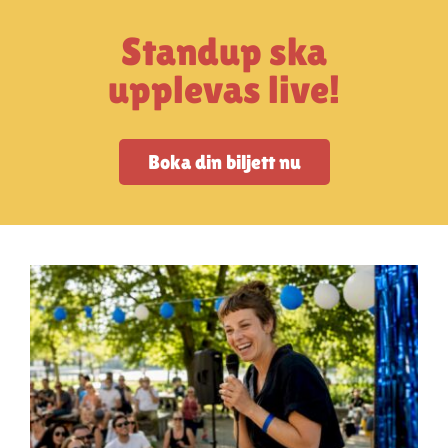
Artiklar
Standup ska
StandUpSverige PODDEN
upplevas live!
Om oss
Boka din biljett nu
Kontakta oss
Vanliga frågor
Mitt konto