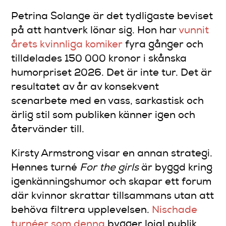
Petrina Solange är det tydligaste beviset
på att hantverk lönar sig. Hon har
vunnit
årets kvinnliga komiker
fyra gånger och
tilldelades 150 000 kronor i skånska
humorpriset 2026. Det är inte tur. Det är
resultatet av år av konsekvent
scenarbete med en vass, sarkastisk och
ärlig stil som publiken känner igen och
återvänder till.
Kirsty Armstrong visar en annan strategi.
Hennes turné
For the girls
är byggd kring
igenkänningshumor och skapar ett forum
där kvinnor skrattar tillsammans utan att
behöva filtrera upplevelsen.
Nischade
turnéer som denna
bygger lojal publik