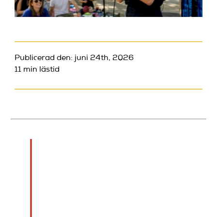
Publicerad den: juni 24th, 2026
11 min lästid
Kort sagt:
Kvinnliga komiker växer
genom hantverk,
nischning och publikens