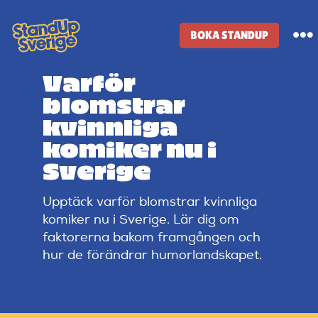
Skip
to
BOKA STANDUP
To
content
Na
Varför
Standup-butik
blomstrar
kvinnliga
Komiker
komiker nu i
Sverige
Lineup
Upptäck varför blomstrar kvinnliga
komiker nu i Sverige. Lär dig om
Tidigare lineup
faktorerna bakom framgången och
hur de förändrar humorlandskapet.
Klubbar