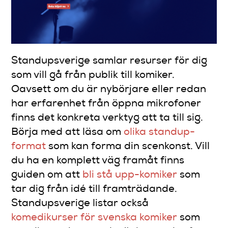
Standupsverige samlar resurser för dig
som vill gå från publik till komiker.
Oavsett om du är nybörjare eller redan
har erfarenhet från öppna mikrofoner
finns det konkreta verktyg att ta till sig.
Börja med att läsa om
olika standup-
format
som kan forma din scenkonst. Vill
du ha en komplett väg framåt finns
guiden om att
bli stå upp-komiker
som
tar dig från idé till framträdande.
Standupsverige listar också
komedikurser för svenska komiker
som