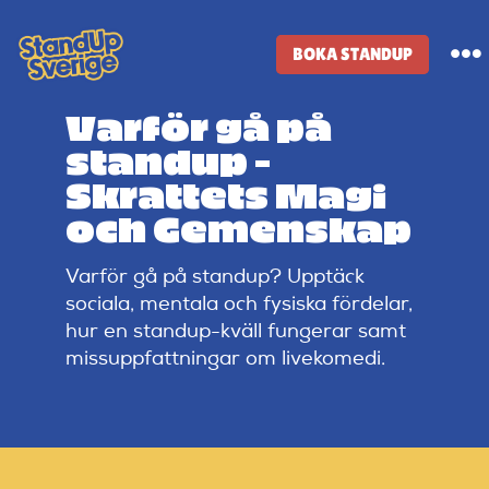
Skip
to
BOKA STANDUP
To
content
Na
Varför gå på
Standup-butik
standup –
Skrattets Magi
Komiker
och Gemenskap
Varför gå på standup? Upptäck
Lineup
sociala, mentala och fysiska fördelar,
hur en standup-kväll fungerar samt
Tidigare lineup
missuppfattningar om livekomedi.
Klubbar