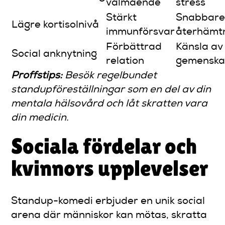
välmående
stress
Stärkt
Snabbar
Lägre kortisolnivå
immunförsvar
återhämt
Förbättrad
Känsla av
Social anknytning
relation
gemensk
Proffstips:
Besök regelbundet
standupföreställningar som en del av din
mentala hälsovård och låt skratten vara
din medicin.
Sociala fördelar och
kvinnors upplevelser
Standup-komedi erbjuder en unik social
arena där människor kan mötas, skratta