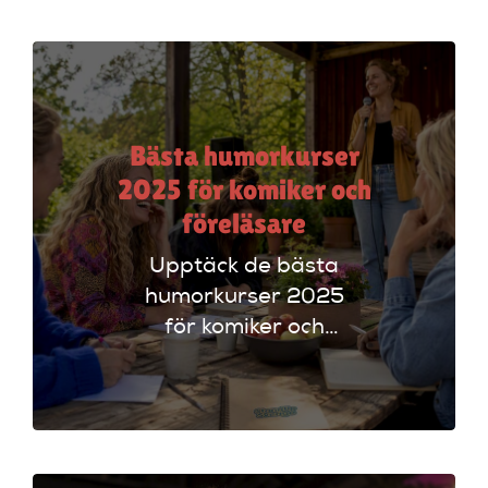
Dice för att hitta
rätt alternativ!
Bästa humorkurser
2025 för komiker och
föreläsare
Upptäck de bästa
humorkurser 2025
för komiker och
föreläsare. Lär dig
tekniker och få
scenerfarenhet med
expertinstruktörer.