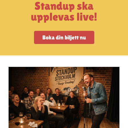
Artiklar
Standup ska
upplevas live!
StandUpSverige PODDEN
Boka din biljett nu
Om oss
Kontakta oss
Vanliga frågor
Mitt konto