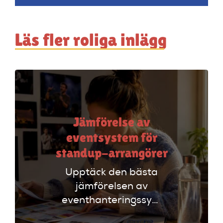
Läs fler roliga inlägg
Jämförelse av
eventsystem för
standup-arrangörer
Upptäck den bästa
jämförelsen av
eventhanteringssystem
för standup-