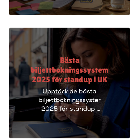
arrangörer. Få
insikter om
funktioner som
evenemangskalender
och biljettlänkar!
Bästa
biljettbokningssystem
2025 för standup i UK
Upptäck de bästa
biljettbokningssystem
2025 för standup i
UK. Jämför
plattformar som
Ticketmaster och