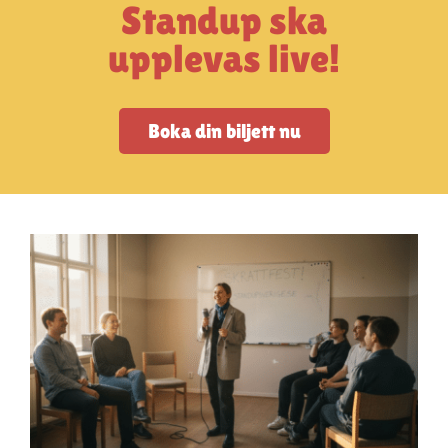
Artiklar
Standup ska
upplevas live!
StandUpSverige PODDEN
Boka din biljett nu
Om oss
Kontakta oss
Vanliga frågor
Mitt konto