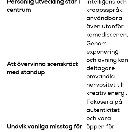
Personlig utveckling står i
intelligens och
centrum
kroppsspråk,
användbara
även utanför
komediscenen.
Genom
exponering
och övning kan
Att övervinna scenskräck
deltagare
med standup
omvandla
nervositet till
kreativ energi.
Fokusera på
autenticitet
och vara
Undvik vanliga misstag för
öppen för