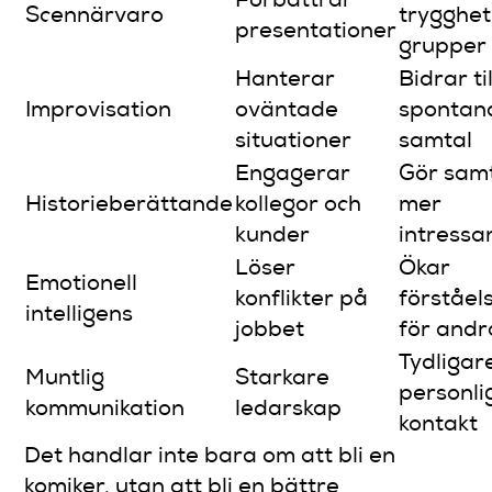
Förbättrar
Scennärvaro
trygghet 
presentationer
grupper
Hanterar
Bidrar til
Improvisation
oväntade
spontan
situationer
samtal
Engagerar
Gör sam
Historieberättande
kollegor och
mer
kunder
intressa
Löser
Ökar
Emotionell
konflikter på
förståel
intelligens
jobbet
för andr
Tydligar
Muntlig
Starkare
personli
kommunikation
ledarskap
kontakt
Det handlar inte bara om att bli en
komiker, utan att bli en bättre