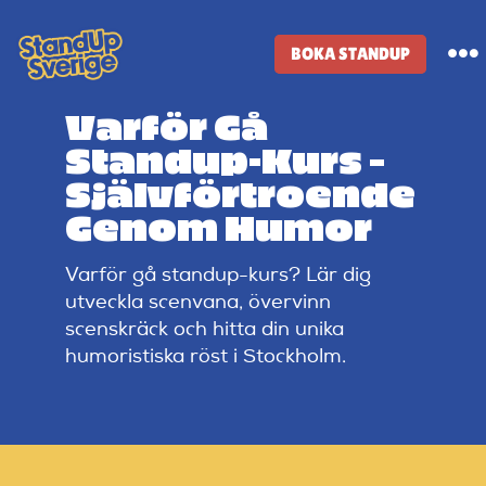
Skip
to
BOKA STANDUP
To
content
Na
Varför Gå
Standup-butik
Standup-Kurs –
Självförtroende
Komiker
Genom Humor
Varför gå standup-kurs? Lär dig
Lineup
utveckla scenvana, övervinn
scenskräck och hitta din unika
Tidigare lineup
humoristiska röst i Stockholm.
Klubbar