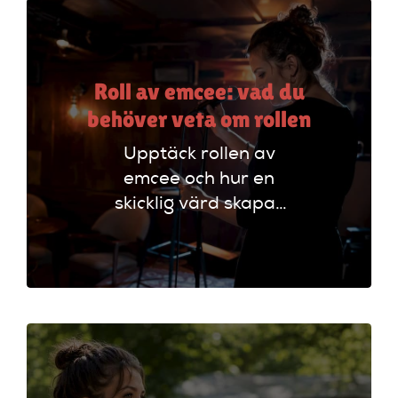
Roll av emcee: vad du
behöver veta om rollen
Upptäck rollen av
emcee och hur en
skicklig värd skapar
oförglömliga
evenemang genom
att styra
programmet och
engagera publiken.