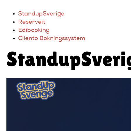
StandupSverige
Reserveit
Edibooking
Cliento Bokningssystem
StandupSveri