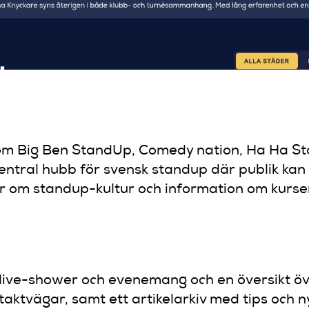
som Big Ben StandUp, Comedy nation, Ha Ha S
central hubb för svensk standup där publik kan 
klar om standup-kultur och information om kur
live-shower och evenemang och en översikt öve
taktvägar, samt ett artikelarkiv med tips och 