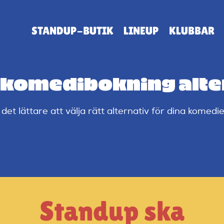
STANDUP-BUTIK
LINEUP
KLUBBAR
r komedibokning alte
det lättare att välja rätt alternativ för dina kome
Standup ska