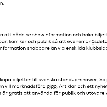
n.
n att både se showinformation och boka biljet
bar, komiker och publik så att evenemangsdetal
information snabbare än via enskilda klubbsido
 köpa biljetter till svenska standup-shower. S
om vill marknadsföra gigg. Artiklar och ett nyh
är gratis att använda för publik och utövare v