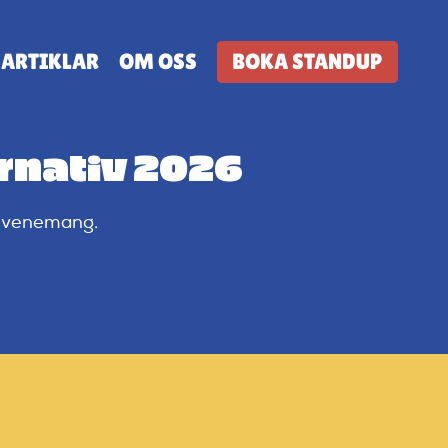
ARTIKLAR
OM OSS
BOKA STANDUP
rnativ 2026
dievenemang.