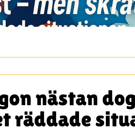
on nästan dog i
et räddade situ