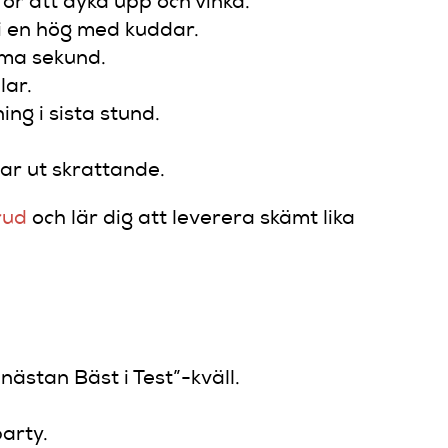
ör att dyka upp och vinka.
i en hög med kuddar.
mma sekund.
lar.
g i sista stund.
ar ut skrattande.
rud
och lär dig att leverera skämt lika
nästan Bäst i Test”-kväll.
arty.