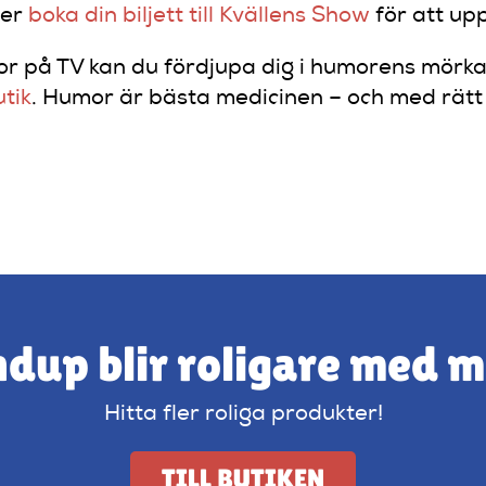
ler
boka din biljett till Kvällens Show
för att upp
kor på TV kan du fördjupa dig i humorens mörkar
tik
. Humor är bästa medicinen – och med rätt 
dup blir roligare med 
Hitta fler roliga produkter!
TILL BUTIKEN