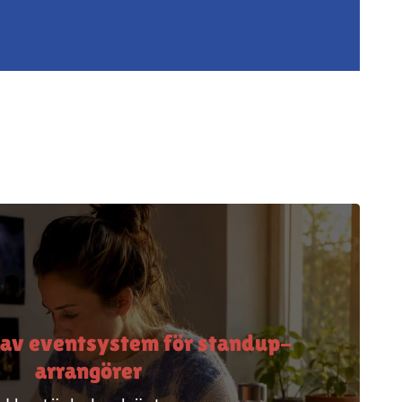
 av eventsystem för standup-
arrangörer