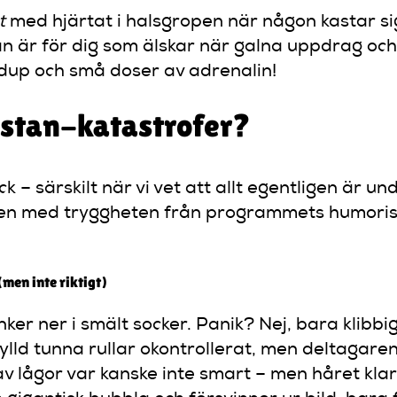
t
med hjärtat i halsgropen när någon kastar si
 är för dig som älskar när galna uppdrag och g
ndup och små doser av adrenalin!
ästan-katastrofer?
k – särskilt när vi vet att allt egentligen är un
n med tryggheten från programmets humoristisk
men inte riktigt)
ker ner i smält socker. Panik? Nej, bara klibbig
ylld tunna rullar okontrollerat, men deltagare
 lågor var kanske inte smart – men håret klar