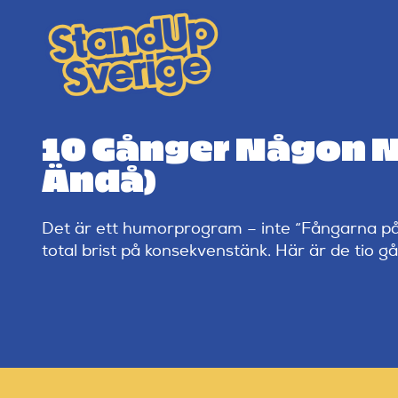
Skip
to
content
10 Gånger Någon Nä
Ändå)
Det är ett humorprogram – inte “Fångarna på fo
total brist på konsekvenstänk. Här är de tio 