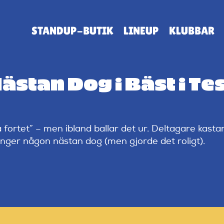
STANDUP-BUTIK
LINEUP
KLUBBAR
stan Dog i Bäst i Tes
rtet” – men ibland ballar det ur. Deltagare kastar 
gånger någon nästan dog (men gjorde det roligt).