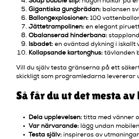
Soap bubble slip:
någon halkar på en 
Gigantiska gungbrädan:
balansen svi
Ballongexplosionen:
100 vattenballon
Jättetrampolinen:
en elegant piruett
Obalanserad hinderbana:
stapplande
Isbadet:
en oväntad dykning i iskallt
Kollapsande kartonghus:
tävlanden b
Vill du själv testa gränserna på ett säke
skickligt som programledarna levererar 
Så får du ut det mesta 
Dela upplevelsen:
titta med vänner oc
Var närvarande:
lägg undan mobilen 
Testa själv:
inspireras av utmaningarn