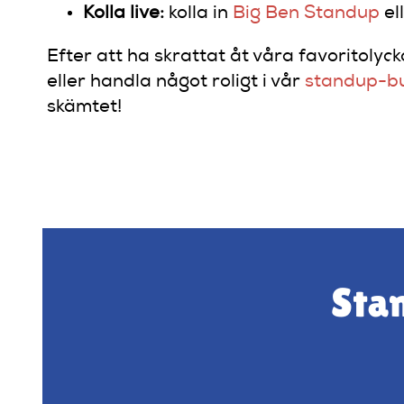
Kolla live:
kolla in
Big Ben Standup
el
Efter att ha skrattat åt våra favoritolyc
eller handla något roligt i vår
standup-bu
skämtet!
Stan