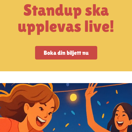
Standup ska
upplevas live!
Boka din biljett nu