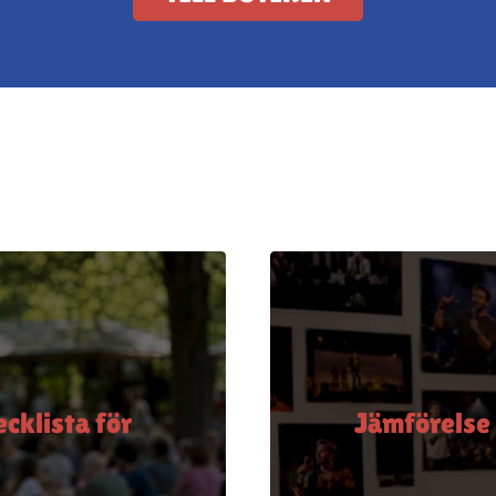
cklista för
Jämförelse