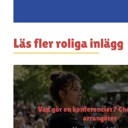
Läs fler roliga inlägg
Vad gör en konferencier? Che
arrangörer