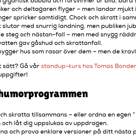
gigantisk bubbla och försvinner ur bild, bara f
ker och deltagaren flyger – men landar mjukt 
ger spricker samtidigt. Chock och skratt i sa
 slutar med snurrig landning, men publiken jub
 steg och nästan-fall – men med snygg räddnin
 vatten gav gåshud och skrattanfall.
ygger hus som rasar över dem – men de kravl
rt sätt? Gå vår
standup-kurs hos Tomas Bonde
uppgifter!
av humorprogrammen
h skratta tillsammans – eller ordna en egen ” 
och låt dig uppslukas av uppdragen.
a och prova enklare versioner på ditt nästa p