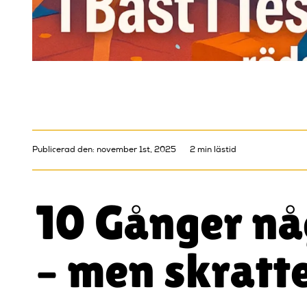
Publicerad den: november 1st, 2025
2 min lästid
10 Gånger någ
– men skratt