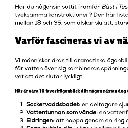
Har du någonsin suttit framför
Bäst i Tes
tveksamma konstruktioner? Den här listan
mellan 18 och 35, som älskar skratt, sta
Varför fascineras vi av n
Vi människor dras till dramatiska ögonblic
får vatten över sig kombineras spänninge
vet att det slutar lyckligt.
Här är våra 10 favoritögonblick där någon nästan dog (
Sockervaddsbadet:
en deltagare sjun
Vattentunnan som vände:
en vattenf
Eldringen:
att hoppa genom en ring av