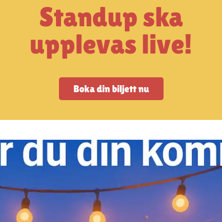
Standup ska
upplevas live!
Boka din biljett nu