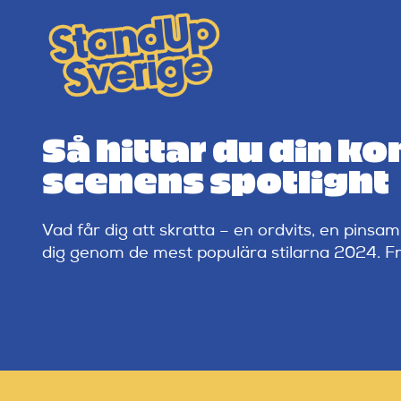
Skip
to
content
Så hittar du din ko
scenens spotlight
Vad får dig att skratta – en ordvits, en pins
dig genom de mest populära stilarna 2024. Från 