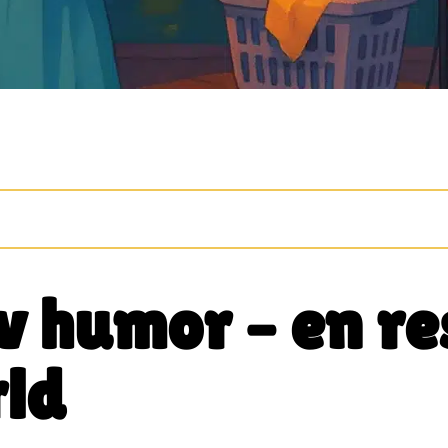
av humor – en r
rld