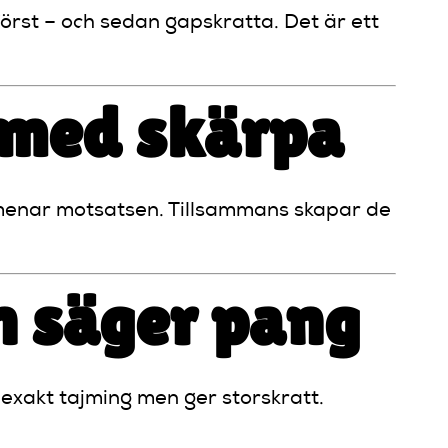
först – och sedan gapskratta. Det är ett
r med skärpa
 menar motsatsen. Tillsammans skapar de
n säger pang
 exakt tajming men ger storskratt.