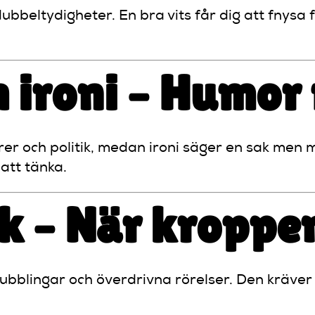
ubbeltydigheter. En bra vits får dig att fnysa 
ch ironi – Humo
rer och politik, medan ironi säger en sak men
att tänka.
ck – När kroppe
snubblingar och överdrivna rörelser. Den kräver