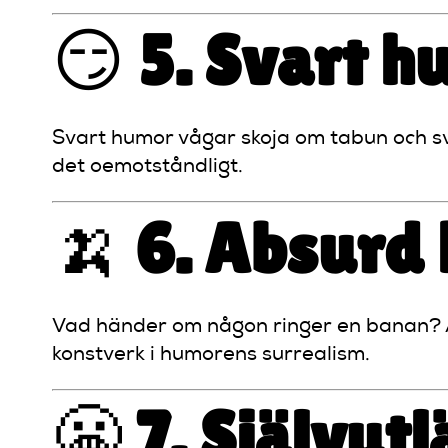
😏
5. Svart h
Svart humor vågar skoja om tabun och svå
det oemotståndligt.
🍌
6. Absurd
Vad händer om någon ringer en banan? Ab
konstverk i humorens surrealism.
😬
7. Självut