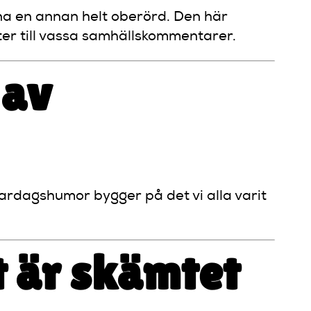
mna en annan helt oberörd. Den här
ter till vassa samhällskommentarer.
 av
 Vardagshumor bygger på det vi alla varit
t är skämtet