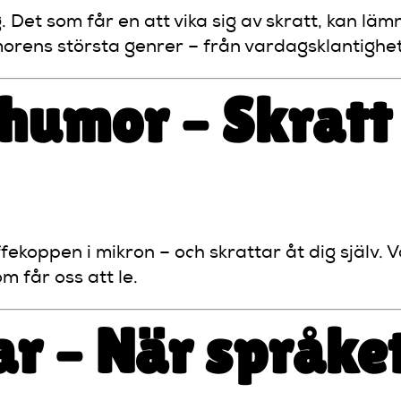
. Det som får en att vika sig av skratt, kan lä
morens största genrer – från vardagsklantighe
humor – Skratt
ffekoppen i mikron – och skrattar åt dig själv.
 får oss att le.
ar – När språke