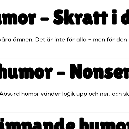
umor – Skratt i
ra ämnen. Det är inte för alla – men för den 
 humor – Nonsen
surd humor vänder logik upp och ner, och skap
lämnande humor