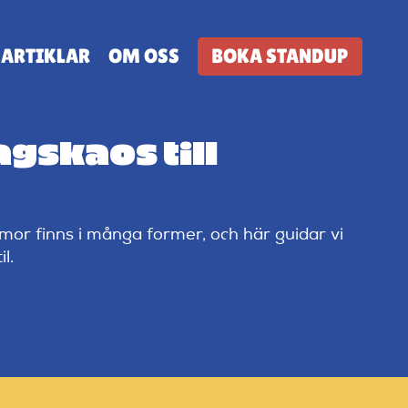
ARTIKLAR
OM OSS
BOKA STANDUP
agskaos till
umor finns i många former, och här guidar vi
l.