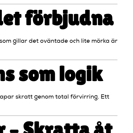
 det förbjudna
som gillar det oväntade och lite mörka är
s som logik
ar skratt genom total förvirring. Ett
 – Skratta åt