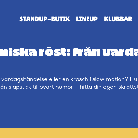
STANDUP-BUTIK
LINEUP
KLUBBAR
miska röst: från vard
am vardagshändelse eller en krasch i slow motion? H
slapstick till svart humor – hitta din egen skrattsti