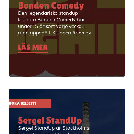
Bonden Comedy
Den legendariska standup-
klubben Bonden Comedy har
under 15 år kört varje vecka
utan uppehåll. Klubben är en av
Stockholms äldsta
LÄS MER
standupklubbar och är känd för
att ha de bästa komikerna i
Sverige på scenen. Vill du se
stand up i Stockholm så är du
välkommen till Big Ben Stand
Up där de visar stand up nästan
alla dagar i veckan.
BOKA BILJETT!
Sergel StandUp
Sergel StandUp är Stockholms