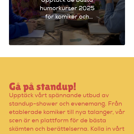
Upptäck de bästa
humorkurser 2025
för komiker och
föreläsare. Lär dig
tekniker och få
scenerfarenhet med
expertinstruktörer.
Gå på standup!
Upptäck vårt spännande utbud av
standup-shower och evenemang. Från
etablerade komiker till nya talanger, vår
scen är en plattform för de bästa
skämten och berättelserna. Kolla in vårt