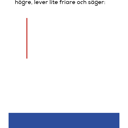
högre, lever lite friare och säger:
“Jag skrattar inte för
att jag måste – jag
skrattar för att jag
kan
.” 💋