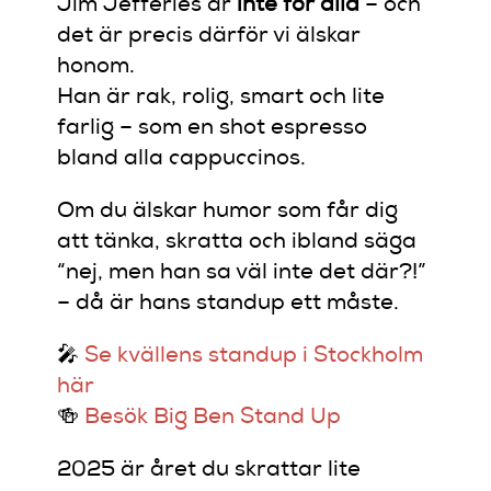
Jim Jefferies är
inte för alla
– och
det är precis därför vi älskar
honom.
Han är rak, rolig, smart och lite
farlig – som en shot espresso
bland alla cappuccinos.
Om du älskar humor som får dig
att tänka, skratta och ibland säga
“nej, men han sa väl inte det där?!”
– då är hans standup ett måste.
🎤
Se kvällens standup i Stockholm
här
🍻
Besök Big Ben Stand Up
2025 är året du skrattar lite