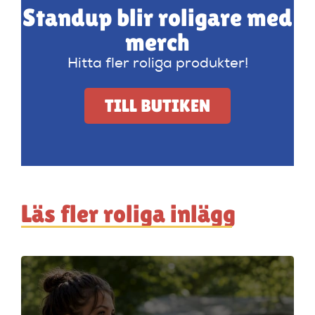
Standup blir roligare med
merch
Hitta fler roliga produkter!
TILL BUTIKEN
Läs fler roliga inlägg