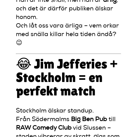
Han är inte
snäll
, men han är
ärlig
,
och det är därför publiken älskar
honom.
Och låt oss vara ärliga – vem orkar
med snälla killar hela tiden ändå?
😉
😂 Jim Jefferies +
Stockholm = en
perfekt match
Stockholm älskar standup.
Från Södermalms
Big Ben Pub
till
RAW Comedy Club
vid Slussen –
staden vibrerar av skratt, glas som