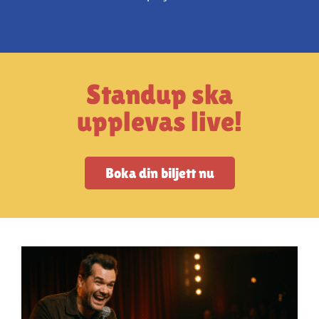
Artiklar
StandUpSverige PODDEN
Standup ska
Om oss
upplevas live!
Kontakta oss
Boka din biljett nu
Vanliga frågor
Mitt konto