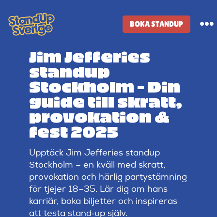
Skip
to
BOKA STANDUP
To
content
Na
Jim Jefferies
Standup-butik
standup
Stockholm – Din
Komiker
guide till skratt,
provokation &
Lineup
fest 2025
Upptäck Jim Jefferies standup
Tidigare lineup
Stockholm – en kväll med skratt,
provokation och härlig partystämning
Klubbar
för tjejer 18–35. Lär dig om hans
karriär, boka biljetter och inspireras
att testa stand‑up själv.