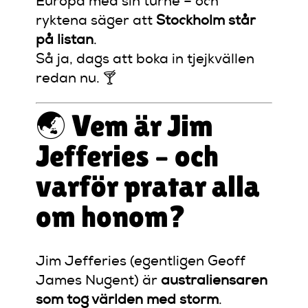
Europa med sin turné – och
ryktena säger att
Stockholm står
på listan
.
Så ja, dags att boka in tjejkvällen
redan nu. 🍸
🌏 Vem är Jim
Jefferies – och
varför pratar alla
om honom?
Jim Jefferies (egentligen Geoff
James Nugent) är
australiensaren
som tog världen med storm
.