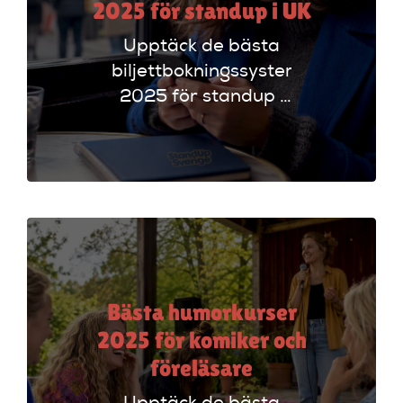
2025 för standup i UK
Upptäck de bästa
biljettbokningssystem
2025 för standup i
UK. Jämför
plattformar som
Ticketmaster och
Dice för att hitta
rätt alternativ!
Bästa humorkurser
2025 för komiker och
föreläsare