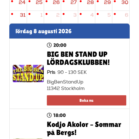
24
25
26
27
28
29
30
31
1
2
3
4
5
6
lördag 8 augusti 2026
20:00
BIG BEN STAND UP
LÖRDAGSKLUBBEN!
Pris
: 90 - 130 SEK
BigBenStandUp
11342 Stockholm
Boka nu
18:00
Kodjo Akolor – Sommar
på Bergs!