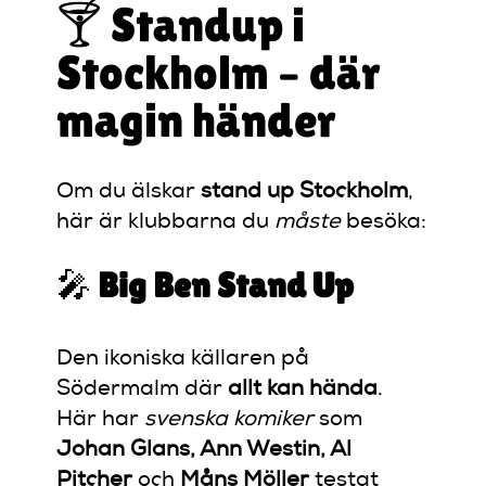
🍸 Standup i
Stockholm – där
magin händer
Om du älskar
stand up Stockholm
,
här är klubbarna du
måste
besöka:
🎤
Big Ben Stand Up
Den ikoniska källaren på
Södermalm där
allt kan hända
.
Här har
svenska komiker
som
Johan Glans, Ann Westin, Al
Pitcher
och
Måns Möller
testat