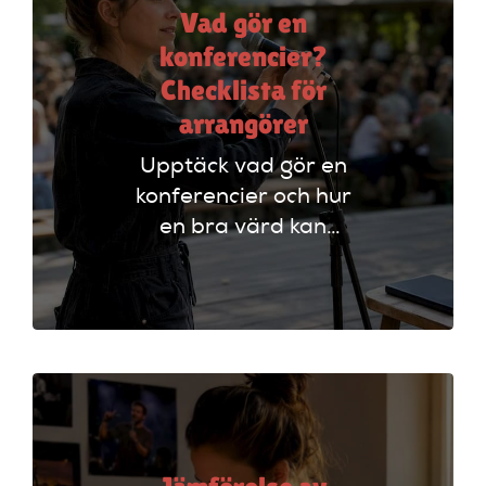
Vad gör en
konferencier?
Checklista för
arrangörer
Upptäck vad gör en
konferencier och hur
en bra värd kan
lyfta ditt event. Följ
vår checklista för
att säkerställa en
lyckad
arrangemang!