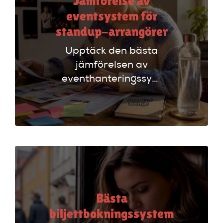
Jämförelse av
eventsystem för
standup-arrangörer
Upptäck den bästa
jämförelsen av
eventhanteringssystem
för standup-
arrangörer. Få
insikter om
funktioner som
evenemangskalender
och biljettlänkar!
Bästa
biljettbokningssystem