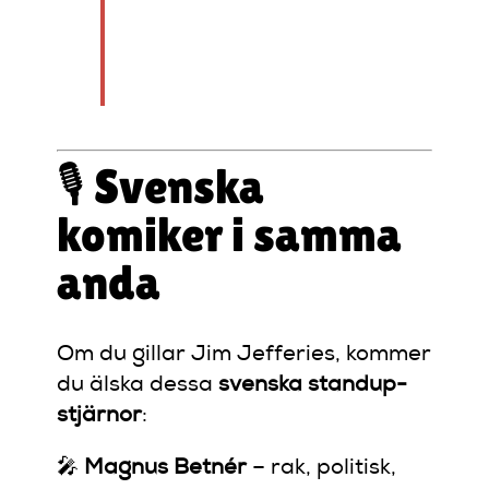
skämtar för att vi ska
överleva världen – med
skratt.” – Jim Jefferies
🎙️ Svenska
komiker i samma
anda
Om du gillar Jim Jefferies, kommer
du älska dessa
svenska standup-
stjärnor
:
🎤
Magnus Betnér
– rak, politisk,