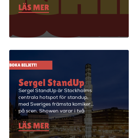
LÄS MER
standupklubbar och är känd för
att ha de bästa komikerna i
Sverige på scenen. Vill du se
stand up i Stockholm så är du
välkommen till Big Ben Stand
Up där de visar stand up nästan
alla dagar i veckan.
BOKA BILJETT!
Sergel StandUp
Sergel StandUp är Stockholms
centrala hotspot för standup,
med Sveriges främsta komiker
på scen. Showen varar i två
timmar med en paus, och
LÄS MER
efteråt fortsätter kvällen med
cocktails i restaurangdelen.