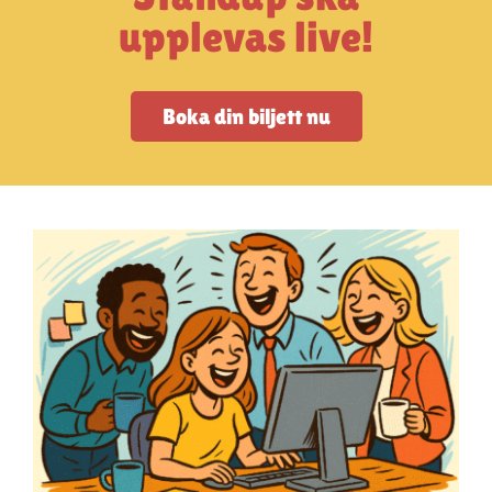
Artiklar
upplevas live!
StandUpSverige PODDEN
Boka din biljett nu
Om oss
Kontakta oss
Vanliga frågor
Mitt konto