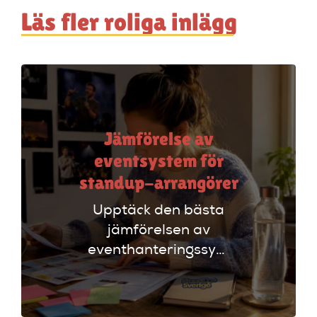
Läs fler roliga inlägg
Jämförelse av
eventsystem för
standup-arrangörer
Upptäck den bästa
jämförelsen av
eventhanteringssystem
för standup-
arrangörer. Få
insikter om