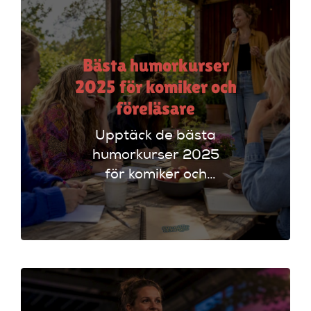
Bästa humorkurser
2025 för komiker och
föreläsare
Upptäck de bästa
humorkurser 2025
för komiker och
föreläsare. Lär dig
tekniker och få
scenerfarenhet med
expertinstruktörer.