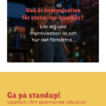
Vad är improvisation
för stand-up-komiker?
Lär dig vad
improvisation är och
hur det förbättrar
din stand-up!
Upptäck tekniker
som stärker ditt
material och din
scenframträdande.
Gå på standup!
Upptäck vårt spännande utbud av