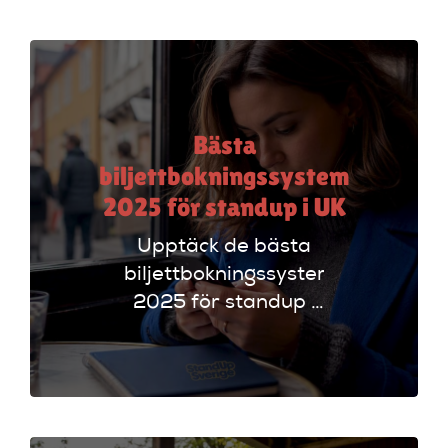
funktioner som
evenemangskalender
och biljettlänkar!
Bästa
biljettbokningssystem
2025 för standup i UK
Upptäck de bästa
biljettbokningssystem
2025 för standup i
UK. Jämför
plattformar som
Ticketmaster och
Dice för att hitta
rätt alternativ!