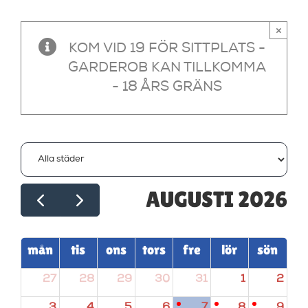
×
KOM VID 19 FÖR SITTPLATS -
GARDEROB KAN TILLKOMMA
- 18 ÅRS GRÄNS
AUGUSTI 2026
mån
tis
ons
tors
fre
lör
sön
27
28
29
30
31
1
2
3
4
5
6
7
8
9