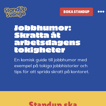
Skip
to
BOKA STANDUP
To
content
Na
Jobbhumor:
Standup-butik
Skratta åt
arbetsdagens
Komiker
tokigheter
En komisk guide till jobbhumor med
Lineup
exempel på tokiga jobbhistorier och
tips för att sprida skratt på kontoret.
Tidigare lineup
Klubbar
Standup ska